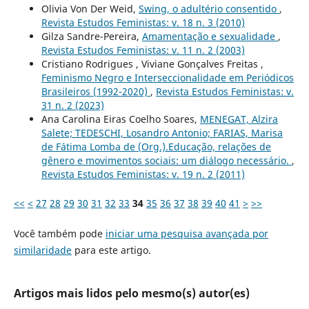
Olivia Von Der Weid,
Swing, o adultério consentido
,
Revista Estudos Feministas: v. 18 n. 3 (2010)
Gilza Sandre-Pereira,
Amamentação e sexualidade
,
Revista Estudos Feministas: v. 11 n. 2 (2003)
Cristiano Rodrigues , Viviane Gonçalves Freitas ,
Feminismo Negro e Interseccionalidade em Periódicos
Brasileiros (1992-2020)
,
Revista Estudos Feministas: v.
31 n. 2 (2023)
Ana Carolina Eiras Coelho Soares,
MENEGAT, Alzira
Salete; TEDESCHI, Losandro Antonio; FARIAS, Marisa
de Fátima Lomba de (Org.).Educação, relações de
gênero e movimentos sociais: um diálogo necessário.
,
Revista Estudos Feministas: v. 19 n. 2 (2011)
<<
<
27
28
29
30
31
32
33
34
35
36
37
38
39
40
41
>
>>
Você também pode
iniciar uma pesquisa avançada por
similaridade
para este artigo.
Artigos mais lidos pelo mesmo(s) autor(es)