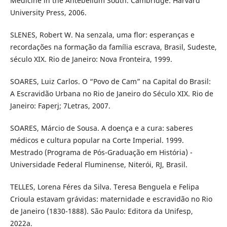
Medicine in the Antebellum South. Cambridge: Harvard
University Press, 2006.
SLENES, Robert W. Na senzala, uma flor: esperanças e
recordações na formação da família escrava, Brasil, Sudeste,
século XIX. Rio de Janeiro: Nova Fronteira, 1999.
SOARES, Luiz Carlos. O “Povo de Cam” na Capital do Brasil:
A Escravidão Urbana no Rio de Janeiro do Século XIX. Rio de
Janeiro: Faperj; 7Letras, 2007.
SOARES, Márcio de Sousa. A doença e a cura: saberes
médicos e cultura popular na Corte Imperial. 1999.
Mestrado (Programa de Pós-Graduação em História) -
Universidade Federal Fluminense, Niterói, RJ, Brasil.
TELLES, Lorena Féres da Silva. Teresa Benguela e Felipa
Crioula estavam grávidas: maternidade e escravidão no Rio
de Janeiro (1830-1888). São Paulo: Editora da Unifesp,
2022a.