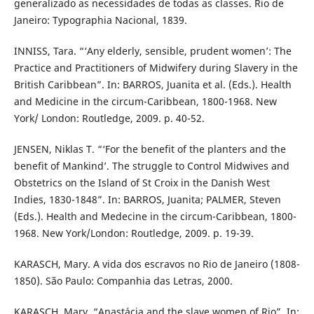
generalizado as necessidades de todas as classes. Rio de
Janeiro: Typographia Nacional, 1839.
INNISS, Tara. “‘Any elderly, sensible, prudent women’: The
Practice and Practitioners of Midwifery during Slavery in the
British Caribbean”. In: BARROS, Juanita et al. (Eds.). Health
and Medicine in the circum-Caribbean, 1800-1968. New
York/ London: Routledge, 2009. p. 40-52.
JENSEN, Niklas T. “‘For the benefit of the planters and the
benefit of Mankind’. The struggle to Control Midwives and
Obstetrics on the Island of St Croix in the Danish West
Indies, 1830-1848”. In: BARROS, Juanita; PALMER, Steven
(Eds.). Health and Medecine in the circum-Caribbean, 1800-
1968. New York/London: Routledge, 2009. p. 19-39.
KARASCH, Mary. A vida dos escravos no Rio de Janeiro (1808-
1850). São Paulo: Companhia das Letras, 2000.
KARASCH, Mary. “Anastácia and the slave women of Rio”. In: