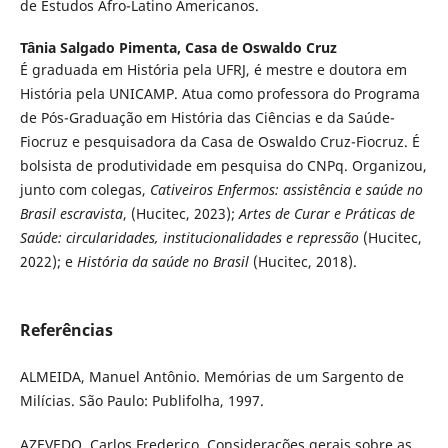
de Estudos Afro-Latino Americanos.
Tânia Salgado Pimenta,
Casa de Oswaldo Cruz
É graduada em História pela UFRJ, é mestre e doutora em
História pela UNICAMP. Atua como professora do Programa
de Pós-Graduação em História das Ciências e da Saúde-
Fiocruz e pesquisadora da Casa de Oswaldo Cruz-Fiocruz. É
bolsista de produtividade em pesquisa do CNPq. Organizou,
junto com colegas,
Cativeiros Enfermos: assistência e saúde no
Brasil escravista
, (Hucitec, 2023);
Artes de Curar e Práticas de
Saúde: circularidades, institucionalidades e repressão
(Hucitec,
2022); e
História da saúde no Brasil
(Hucitec, 2018).
Referências
ALMEIDA, Manuel Antônio. Memórias de um Sargento de
Milícias. São Paulo: Publifolha, 1997.
AZEVEDO, Carlos Frederico. Considerações gerais sobre as