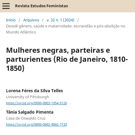
Revista Estudos Feministas
Início
/
Arquivos
/
v. 32 n. 1 (2024)
/
Dossiê gênero, saúde e maternidade: escravidão e pós-abolição no
Mundo Atlântico
Mulheres negras, parteiras e
parturientes (Rio de Janeiro, 1810-
1850)
Lorena Féres da Silva Telles
University of Pittsburgh
https://orcid.org/0000-0003-1954-5126
Tânia Salgado Pimenta
Casa de Oswaldo Cruz
https://orcid.org/0000-0002-9042-7133