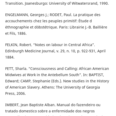
Transition. Joanesburgo: University of Witwatersrand, 1990.
ENGELMANN, Georges J.; RODET, Paul. La pratique des
accouchements chez les peuples primitif: Étude d
´ethnographie et d´obstétrique. Paris: Librairie J.-B. Baillière
et Fils, 1886.
FELKIN, Robert. “Notes on labour in Central Africa”.
Edinburgh Medicine Journal, v. 29, n. 10, p. 922-931, April
1884.
FETT, Sharla. “Consciousness and Calling: African American
Midwives at Work in the Antebellum South”. In: BAPTIST,
Edward; CAMP, Stephanie (Eds.). New studies in the History
of American Slavery. Athens: The University of Georgia
Press, 2006.
IMBERT, Jean Baptiste Alban. Manual do fazendeiro ou
tratado domestico sobre a enfermidade dos negros