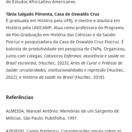
de Estudos Afro-Latino Americanos.
Tânia Salgado Pimenta,
Casa de Oswaldo Cruz
É graduada em História pela UFRJ, é mestre e doutora em
História pela UNICAMP. Atua como professora do Programa
de Pós-Graduação em História das Ciências e da Saúde-
Fiocruz e pesquisadora da Casa de Oswaldo Cruz-Fiocruz. É
bolsista de produtividade em pesquisa do CNPq. Organizou,
junto com colegas,
Cativeiros Enfermos: assistência e saúde no
Brasil escravista
, (Hucitec, 2023);
Artes de Curar e Práticas de
Saúde: circularidades, institucionalidades e repressão
(Hucitec,
2022); e
História da saúde no Brasil
(Hucitec, 2018).
Referências
ALMEIDA, Manuel Antônio. Memórias de um Sargento de
Milícias. São Paulo: Publifolha, 1997.
AZEVEDO, Carlos Frederico. Considerações gerais sobre as