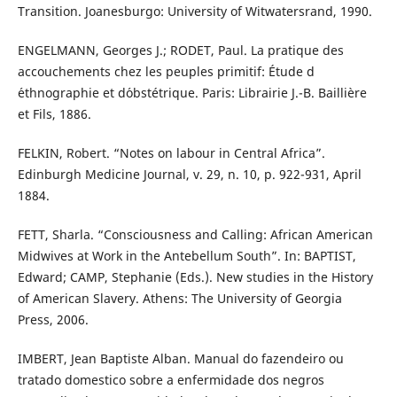
Transition. Joanesburgo: University of Witwatersrand, 1990.
ENGELMANN, Georges J.; RODET, Paul. La pratique des
accouchements chez les peuples primitif: Étude d
´ethnographie et d´obstétrique. Paris: Librairie J.-B. Baillière
et Fils, 1886.
FELKIN, Robert. “Notes on labour in Central Africa”.
Edinburgh Medicine Journal, v. 29, n. 10, p. 922-931, April
1884.
FETT, Sharla. “Consciousness and Calling: African American
Midwives at Work in the Antebellum South”. In: BAPTIST,
Edward; CAMP, Stephanie (Eds.). New studies in the History
of American Slavery. Athens: The University of Georgia
Press, 2006.
IMBERT, Jean Baptiste Alban. Manual do fazendeiro ou
tratado domestico sobre a enfermidade dos negros