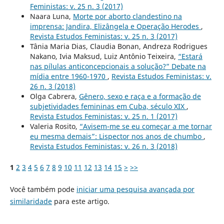
Feministas: v. 25 n. 3 (2017)
Naara Luna,
Morte por aborto clandestino na
imprensa: Jandira, Elizângela e Operação Herodes
,
Revista Estudos Feministas: v. 25 n. 3 (2017)
Tânia Maria Dias, Claudia Bonan, Andreza Rodrigues
Nakano, Ivia Maksud, Luiz Antônio Teixeira,
“Estará
nas pílulas anticoncepcionais a solução?” Debate na
mídia entre 1960-1970
,
Revista Estudos Feministas: v.
26 n. 3 (2018)
Olga Cabrera,
Gênero, sexo e raça e a formação de
subjetividades femininas em Cuba, século XIX
,
Revista Estudos Feministas: v. 25 n. 1 (2017)
Valeria Rosito,
“Avisem-me se eu começar a me tornar
eu mesma demais”: Lispector nos anos de chumbo
,
Revista Estudos Feministas: v. 26 n. 3 (2018)
1
2
3
4
5
6
7
8
9
10
11
12
13
14
15
>
>>
Você também pode
iniciar uma pesquisa avançada por
similaridade
para este artigo.