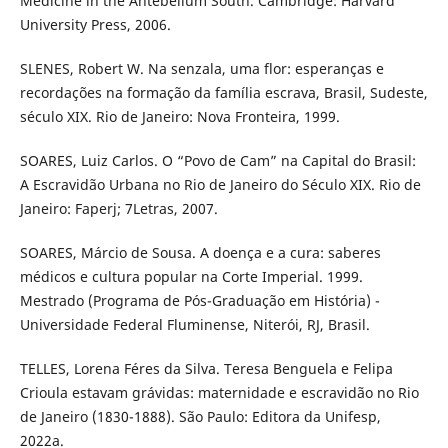
Medicine in the Antebellum South. Cambridge: Harvard
University Press, 2006.
SLENES, Robert W. Na senzala, uma flor: esperanças e
recordações na formação da família escrava, Brasil, Sudeste,
século XIX. Rio de Janeiro: Nova Fronteira, 1999.
SOARES, Luiz Carlos. O “Povo de Cam” na Capital do Brasil:
A Escravidão Urbana no Rio de Janeiro do Século XIX. Rio de
Janeiro: Faperj; 7Letras, 2007.
SOARES, Márcio de Sousa. A doença e a cura: saberes
médicos e cultura popular na Corte Imperial. 1999.
Mestrado (Programa de Pós-Graduação em História) -
Universidade Federal Fluminense, Niterói, RJ, Brasil.
TELLES, Lorena Féres da Silva. Teresa Benguela e Felipa
Crioula estavam grávidas: maternidade e escravidão no Rio
de Janeiro (1830-1888). São Paulo: Editora da Unifesp,
2022a.