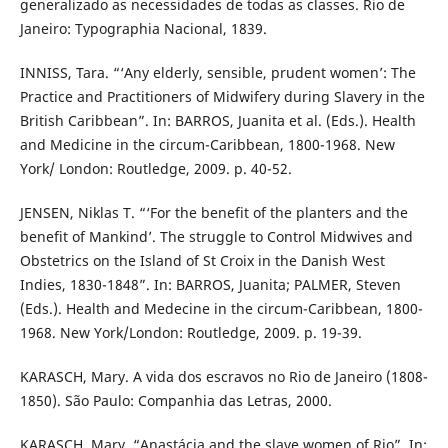
generalizado as necessidades de todas as classes. Rio de
Janeiro: Typographia Nacional, 1839.
INNISS, Tara. “‘Any elderly, sensible, prudent women’: The
Practice and Practitioners of Midwifery during Slavery in the
British Caribbean”. In: BARROS, Juanita et al. (Eds.). Health
and Medicine in the circum-Caribbean, 1800-1968. New
York/ London: Routledge, 2009. p. 40-52.
JENSEN, Niklas T. “‘For the benefit of the planters and the
benefit of Mankind’. The struggle to Control Midwives and
Obstetrics on the Island of St Croix in the Danish West
Indies, 1830-1848”. In: BARROS, Juanita; PALMER, Steven
(Eds.). Health and Medecine in the circum-Caribbean, 1800-
1968. New York/London: Routledge, 2009. p. 19-39.
KARASCH, Mary. A vida dos escravos no Rio de Janeiro (1808-
1850). São Paulo: Companhia das Letras, 2000.
KARASCH, Mary. “Anastácia and the slave women of Rio”. In: