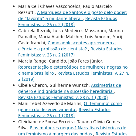
Maria Celi Chaves Vasconcelos, Paulo Marcelo
Rezzutti,
A Marquesa de Santos e o gosto pelo poder:
de “favorita” à militante liberal
,
Revista Estudos
Feministas: v. 26 n. 2 (2018)
Gabriela Reznik, Luisa Medeiros Massarani, Marina
Ramalho, Maria Ataide Malcher, Luis Amorim, Yurij
Castelfranchi,
Como adolescentes apreendem a
ciência e a profissão de cientista?
,
Revista Estudos
Feministas: v. 25 n. 2 (2017)
Marcia Rangel Candido, João Feres Júnior,
Representação e estereótipos de mulheres negras no
cinema brasileiro
,
Revista Estudos Feministas: v. 27 n.
2 (2019)
Cibele Cheron, Guilherme Wünsch,
Assimetrias de
gênero e indignidade na sucessão hereditária
,
Revista Estudos Feministas: v. 28 n. 1 (2020)
Mani Tebet Azevedo de Marins,
O 'feminino' como
gênero do desenvolvimento
,
Revista Estudos
Feministas: v. 26 n. 1 (2018)
Gleidiane de Sousa Ferreira, Tauana Olivia Gomes
Silva,
E as mulheres negras? Narrativas históricas de
um feminismo à margem das ondas
,
Revista Estudos