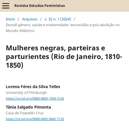
Revista Estudos Feministas
Início
/
Arquivos
/
v. 32 n. 1 (2024)
/
Dossiê gênero, saúde e maternidade: escravidão e pós-abolição no
Mundo Atlântico
Mulheres negras, parteiras e
parturientes (Rio de Janeiro, 1810-
1850)
Lorena Féres da Silva Telles
University of Pittsburgh
https://orcid.org/0000-0003-1954-5126
Tânia Salgado Pimenta
Casa de Oswaldo Cruz
https://orcid.org/0000-0002-9042-7133