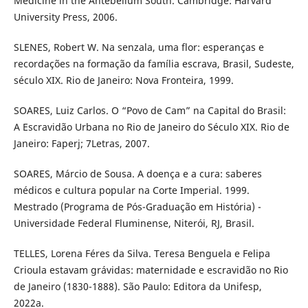
Medicine in the Antebellum South. Cambridge: Harvard
University Press, 2006.
SLENES, Robert W. Na senzala, uma flor: esperanças e
recordações na formação da família escrava, Brasil, Sudeste,
século XIX. Rio de Janeiro: Nova Fronteira, 1999.
SOARES, Luiz Carlos. O “Povo de Cam” na Capital do Brasil:
A Escravidão Urbana no Rio de Janeiro do Século XIX. Rio de
Janeiro: Faperj; 7Letras, 2007.
SOARES, Márcio de Sousa. A doença e a cura: saberes
médicos e cultura popular na Corte Imperial. 1999.
Mestrado (Programa de Pós-Graduação em História) -
Universidade Federal Fluminense, Niterói, RJ, Brasil.
TELLES, Lorena Féres da Silva. Teresa Benguela e Felipa
Crioula estavam grávidas: maternidade e escravidão no Rio
de Janeiro (1830-1888). São Paulo: Editora da Unifesp,
2022a.