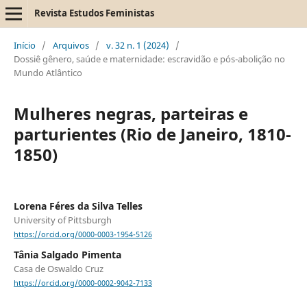
Revista Estudos Feministas
Início
/
Arquivos
/
v. 32 n. 1 (2024)
/
Dossiê gênero, saúde e maternidade: escravidão e pós-abolição no
Mundo Atlântico
Mulheres negras, parteiras e
parturientes (Rio de Janeiro, 1810-
1850)
Lorena Féres da Silva Telles
University of Pittsburgh
https://orcid.org/0000-0003-1954-5126
Tânia Salgado Pimenta
Casa de Oswaldo Cruz
https://orcid.org/0000-0002-9042-7133