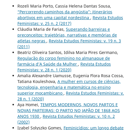
Rozeli Maria Porto, Cassia Helena Dantas Sousa,
“Percorrendo caminhos da angústia”: itinerários
abortivos em uma capital nordestina
,
Revista Estudos
Feministas: v. 25 n. 2 (2017)
Cláudia Maria de Farias,
Superando barreiras e
preconceitos: trajetórias, narrativas e memórias de
atletas negras
,
Revista Estudos Feministas: v. 19 n. 3
(2011)
Beatriz Oliveira Santos, Idilva Maria Pires Germano,
Regulação do corpo feminino no almanaque de
farmácia d’A Saúde da Mulher
,
Revista Estudos
Feministas: v. 28 n. 1 (2020)
Amalia Alexandre Uamusse, Eugenia Flora Rosa Cossa,
Tatiana Kouleshova,
A mulher em cursos de ciências,
tecnologia, engenharia e matemática no ensino
superior moçambicano
,
Revista Estudos Feministas: v.
28 n. 1 (2020)
Aya Homei,
TEMPOS MODERNOS, NOVOS PARTOS E
NOVAS PARTEIRAS: O PARTO NO JAPÃO DE 1868 AOS
ANOS 1930
,
Revista Estudos Feministas: v. 10 n. 2
(2002)
Izabel Solyszko Gomes,
Feminicídios: um longo debate