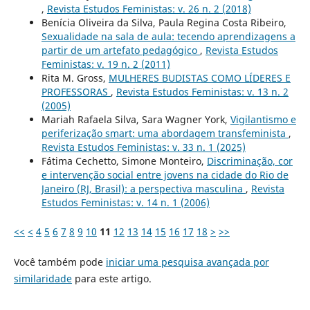
,
Revista Estudos Feministas: v. 26 n. 2 (2018)
Benícia Oliveira da Silva, Paula Regina Costa Ribeiro,
Sexualidade na sala de aula: tecendo aprendizagens a
partir de um artefato pedagógico
,
Revista Estudos
Feministas: v. 19 n. 2 (2011)
Rita M. Gross,
MULHERES BUDISTAS COMO LÍDERES E
PROFESSORAS
,
Revista Estudos Feministas: v. 13 n. 2
(2005)
Mariah Rafaela Silva, Sara Wagner York,
Vigilantismo e
periferização smart: uma abordagem transfeminista
,
Revista Estudos Feministas: v. 33 n. 1 (2025)
Fátima Cechetto, Simone Monteiro,
Discriminação, cor
e intervenção social entre jovens na cidade do Rio de
Janeiro (RJ, Brasil): a perspectiva masculina
,
Revista
Estudos Feministas: v. 14 n. 1 (2006)
<<
<
4
5
6
7
8
9
10
11
12
13
14
15
16
17
18
>
>>
Você também pode
iniciar uma pesquisa avançada por
similaridade
para este artigo.