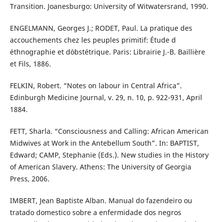
Transition. Joanesburgo: University of Witwatersrand, 1990.
ENGELMANN, Georges J.; RODET, Paul. La pratique des
accouchements chez les peuples primitif: Étude d
´ethnographie et d´obstétrique. Paris: Librairie J.-B. Baillière
et Fils, 1886.
FELKIN, Robert. “Notes on labour in Central Africa”.
Edinburgh Medicine Journal, v. 29, n. 10, p. 922-931, April
1884.
FETT, Sharla. “Consciousness and Calling: African American
Midwives at Work in the Antebellum South”. In: BAPTIST,
Edward; CAMP, Stephanie (Eds.). New studies in the History
of American Slavery. Athens: The University of Georgia
Press, 2006.
IMBERT, Jean Baptiste Alban. Manual do fazendeiro ou
tratado domestico sobre a enfermidade dos negros