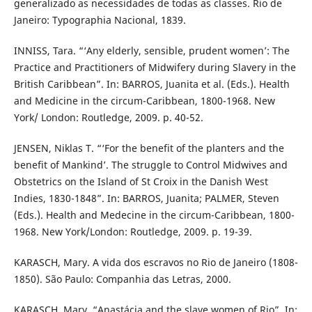
generalizado as necessidades de todas as classes. Rio de
Janeiro: Typographia Nacional, 1839.
INNISS, Tara. “‘Any elderly, sensible, prudent women’: The
Practice and Practitioners of Midwifery during Slavery in the
British Caribbean”. In: BARROS, Juanita et al. (Eds.). Health
and Medicine in the circum-Caribbean, 1800-1968. New
York/ London: Routledge, 2009. p. 40-52.
JENSEN, Niklas T. “‘For the benefit of the planters and the
benefit of Mankind’. The struggle to Control Midwives and
Obstetrics on the Island of St Croix in the Danish West
Indies, 1830-1848”. In: BARROS, Juanita; PALMER, Steven
(Eds.). Health and Medecine in the circum-Caribbean, 1800-
1968. New York/London: Routledge, 2009. p. 19-39.
KARASCH, Mary. A vida dos escravos no Rio de Janeiro (1808-
1850). São Paulo: Companhia das Letras, 2000.
KARASCH, Mary. “Anastácia and the slave women of Rio”. In: