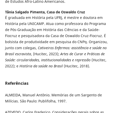
de Estudos Afro-Latino Americanos.
Tânia Salgado Pimenta,
Casa de Oswaldo Cruz
É graduada em História pela UFRJ, é mestre e doutora em
História pela UNICAMP. Atua como professora do Programa
de Pós-Graduação em História das Ciências e da Saúde-
Fiocruz e pesquisadora da Casa de Oswaldo Cruz-Fiocruz. É
bolsista de produtividade em pesquisa do CNPq. Organizou,
junto com colegas,
Cativeiros Enfermos: assistência e saúde no
Brasil escravista
, (Hucitec, 2023);
Artes de Curar e Práticas de
Saúde: circularidades, institucionalidades e repressão
(Hucitec,
2022); e
História da saúde no Brasil
(Hucitec, 2018).
Referências
ALMEIDA, Manuel Antônio. Memórias de um Sargento de
Milícias. São Paulo: Publifolha, 1997.
AZEVEDO, Carlos Frederico. Considerações gerais sobre as