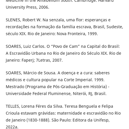
Medicine in the Antebellum South. Cambridge: Harvard
University Press, 2006.
SLENES, Robert W. Na senzala, uma flor: esperanças e
recordações na formação da família escrava, Brasil, Sudeste,
século XIX. Rio de Janeiro: Nova Fronteira, 1999.
SOARES, Luiz Carlos. O “Povo de Cam” na Capital do Brasil:
A Escravidão Urbana no Rio de Janeiro do Século XIX. Rio de
Janeiro: Faperj; 7Letras, 2007.
SOARES, Márcio de Sousa. A doença e a cura: saberes
médicos e cultura popular na Corte Imperial. 1999.
Mestrado (Programa de Pós-Graduação em História) -
Universidade Federal Fluminense, Niterói, RJ, Brasil.
TELLES, Lorena Féres da Silva. Teresa Benguela e Felipa
Crioula estavam grávidas: maternidade e escravidão no Rio
de Janeiro (1830-1888). São Paulo: Editora da Unifesp,
2022a.