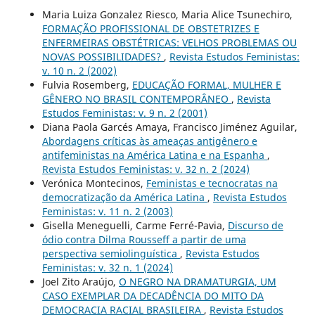
Maria Luiza Gonzalez Riesco, Maria Alice Tsunechiro,
FORMAÇÃO PROFISSIONAL DE OBSTETRIZES E
ENFERMEIRAS OBSTÉTRICAS: VELHOS PROBLEMAS OU
NOVAS POSSIBILIDADES?
,
Revista Estudos Feministas:
v. 10 n. 2 (2002)
Fulvia Rosemberg,
EDUCAÇÃO FORMAL, MULHER E
GÊNERO NO BRASIL CONTEMPORÂNEO
,
Revista
Estudos Feministas: v. 9 n. 2 (2001)
Diana Paola Garcés Amaya, Francisco Jiménez Aguilar,
Abordagens críticas às ameaças antigênero e
antifeministas na América Latina e na Espanha
,
Revista Estudos Feministas: v. 32 n. 2 (2024)
Verónica Montecinos,
Feministas e tecnocratas na
democratização da América Latina
,
Revista Estudos
Feministas: v. 11 n. 2 (2003)
Gisella Meneguelli, Carme Ferré-Pavia,
Discurso de
ódio contra Dilma Rousseff a partir de uma
perspectiva semiolinguística
,
Revista Estudos
Feministas: v. 32 n. 1 (2024)
Joel Zito Araújo,
O NEGRO NA DRAMATURGIA, UM
CASO EXEMPLAR DA DECADÊNCIA DO MITO DA
DEMOCRACIA RACIAL BRASILEIRA
,
Revista Estudos