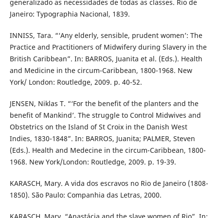
generalizado as necessidades de todas as classes. Rio de
Janeiro: Typographia Nacional, 1839.
INNISS, Tara. “‘Any elderly, sensible, prudent women’: The
Practice and Practitioners of Midwifery during Slavery in the
British Caribbean”. In: BARROS, Juanita et al. (Eds.). Health
and Medicine in the circum-Caribbean, 1800-1968. New
York/ London: Routledge, 2009. p. 40-52.
JENSEN, Niklas T. “‘For the benefit of the planters and the
benefit of Mankind’. The struggle to Control Midwives and
Obstetrics on the Island of St Croix in the Danish West
Indies, 1830-1848”. In: BARROS, Juanita; PALMER, Steven
(Eds.). Health and Medecine in the circum-Caribbean, 1800-
1968. New York/London: Routledge, 2009. p. 19-39.
KARASCH, Mary. A vida dos escravos no Rio de Janeiro (1808-
1850). São Paulo: Companhia das Letras, 2000.
KARASCH, Mary. “Anastácia and the slave women of Rio”. In: