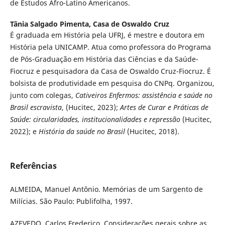
de Estudos Afro-Latino Americanos.
Tânia Salgado Pimenta,
Casa de Oswaldo Cruz
É graduada em História pela UFRJ, é mestre e doutora em
História pela UNICAMP. Atua como professora do Programa
de Pós-Graduação em História das Ciências e da Saúde-
Fiocruz e pesquisadora da Casa de Oswaldo Cruz-Fiocruz. É
bolsista de produtividade em pesquisa do CNPq. Organizou,
junto com colegas,
Cativeiros Enfermos: assistência e saúde no
Brasil escravista
, (Hucitec, 2023);
Artes de Curar e Práticas de
Saúde: circularidades, institucionalidades e repressão
(Hucitec,
2022); e
História da saúde no Brasil
(Hucitec, 2018).
Referências
ALMEIDA, Manuel Antônio. Memórias de um Sargento de
Milícias. São Paulo: Publifolha, 1997.
AZEVEDO, Carlos Frederico. Considerações gerais sobre as