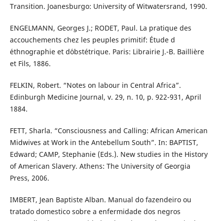
Transition. Joanesburgo: University of Witwatersrand, 1990.
ENGELMANN, Georges J.; RODET, Paul. La pratique des
accouchements chez les peuples primitif: Étude d
´ethnographie et d´obstétrique. Paris: Librairie J.-B. Baillière
et Fils, 1886.
FELKIN, Robert. “Notes on labour in Central Africa”.
Edinburgh Medicine Journal, v. 29, n. 10, p. 922-931, April
1884.
FETT, Sharla. “Consciousness and Calling: African American
Midwives at Work in the Antebellum South”. In: BAPTIST,
Edward; CAMP, Stephanie (Eds.). New studies in the History
of American Slavery. Athens: The University of Georgia
Press, 2006.
IMBERT, Jean Baptiste Alban. Manual do fazendeiro ou
tratado domestico sobre a enfermidade dos negros