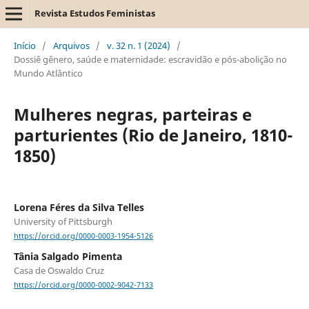
Revista Estudos Feministas
Início
/
Arquivos
/
v. 32 n. 1 (2024)
/
Dossiê gênero, saúde e maternidade: escravidão e pós-abolição no
Mundo Atlântico
Mulheres negras, parteiras e
parturientes (Rio de Janeiro, 1810-
1850)
Lorena Féres da Silva Telles
University of Pittsburgh
https://orcid.org/0000-0003-1954-5126
Tânia Salgado Pimenta
Casa de Oswaldo Cruz
https://orcid.org/0000-0002-9042-7133