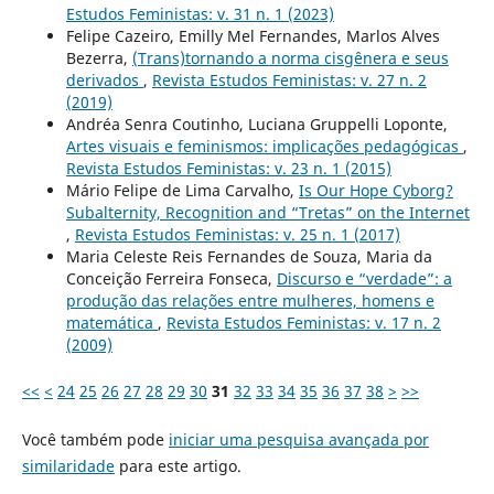
Estudos Feministas: v. 31 n. 1 (2023)
Felipe Cazeiro, Emilly Mel Fernandes, Marlos Alves
Bezerra,
(Trans)tornando a norma cisgênera e seus
derivados
,
Revista Estudos Feministas: v. 27 n. 2
(2019)
Andréa Senra Coutinho, Luciana Gruppelli Loponte,
Artes visuais e feminismos: implicações pedagógicas
,
Revista Estudos Feministas: v. 23 n. 1 (2015)
Mário Felipe de Lima Carvalho,
Is Our Hope Cyborg?
Subalternity, Recognition and “Tretas” on the Internet
,
Revista Estudos Feministas: v. 25 n. 1 (2017)
Maria Celeste Reis Fernandes de Souza, Maria da
Conceição Ferreira Fonseca,
Discurso e “verdade”: a
produção das relações entre mulheres, homens e
matemática
,
Revista Estudos Feministas: v. 17 n. 2
(2009)
<<
<
24
25
26
27
28
29
30
31
32
33
34
35
36
37
38
>
>>
Você também pode
iniciar uma pesquisa avançada por
similaridade
para este artigo.