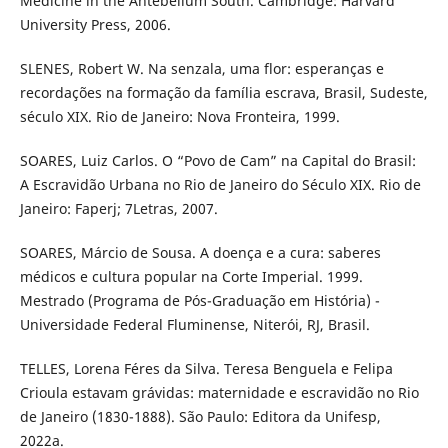
Medicine in the Antebellum South. Cambridge: Harvard
University Press, 2006.
SLENES, Robert W. Na senzala, uma flor: esperanças e
recordações na formação da família escrava, Brasil, Sudeste,
século XIX. Rio de Janeiro: Nova Fronteira, 1999.
SOARES, Luiz Carlos. O “Povo de Cam” na Capital do Brasil:
A Escravidão Urbana no Rio de Janeiro do Século XIX. Rio de
Janeiro: Faperj; 7Letras, 2007.
SOARES, Márcio de Sousa. A doença e a cura: saberes
médicos e cultura popular na Corte Imperial. 1999.
Mestrado (Programa de Pós-Graduação em História) -
Universidade Federal Fluminense, Niterói, RJ, Brasil.
TELLES, Lorena Féres da Silva. Teresa Benguela e Felipa
Crioula estavam grávidas: maternidade e escravidão no Rio
de Janeiro (1830-1888). São Paulo: Editora da Unifesp,
2022a.