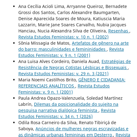
Ana Cecília Acioli Lima, Arryanne Queiroz, Bernadete
Grossi dos Santos, Carlos Alexandre Baumgarten,
Denise Aparecida Soares de Moura, Katiuscia Maria
Lazzarin, Marie Jane Soares Carvalho, Nubia Jacques
Hanciau, Nucia Alexandra Silva de Oliveira,
Resenhas
,
Revista Estudos Feministas: v. 10 n. 1 (2002)
Sônia Missagia de Matos,
Artefatos de gênero na arte
do barro: masculinidades e femininidades
,
Revista
Estudos Feministas: v. 9 n. 1 (2001)
Ana Luisa Alves Cordeiro, Daniela Auad,
Estratégias de
Resistência de Negras Cotistas Lésbicas e Bissexuais
,
Revista Estudos Feministas: v. 29 n. 3 (2021)
Maria Noemi Castilhos Brito,
GÊNERO E CIDADANIA:
REFERENCIAIS ANALÍTICOS
,
Revista Estudos
Feministas: v. 9 n. 1 (2001)
Paula Andrea Opazo-Valenzuela, Soledad Martínez
Labrín,
Dilemas da posicionalidade do sujeito na
pesquisa narrativa dialógica feminista
,
Revista
Estudos Feministas: v. 34 n. 1 (2026)
Odila Rosa Carneiro da Silva, Renato Tibiriçá de
Saboya,
Anúncios de mulheres negras escravizadas e
as dinâmicas urbanas femininas em Desterro
,
Revista