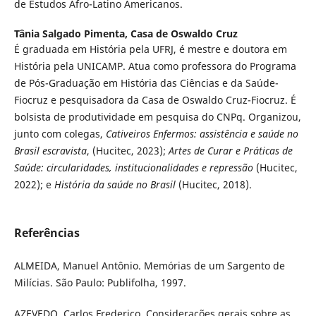
de Estudos Afro-Latino Americanos.
Tânia Salgado Pimenta,
Casa de Oswaldo Cruz
É graduada em História pela UFRJ, é mestre e doutora em
História pela UNICAMP. Atua como professora do Programa
de Pós-Graduação em História das Ciências e da Saúde-
Fiocruz e pesquisadora da Casa de Oswaldo Cruz-Fiocruz. É
bolsista de produtividade em pesquisa do CNPq. Organizou,
junto com colegas,
Cativeiros Enfermos: assistência e saúde no
Brasil escravista
, (Hucitec, 2023);
Artes de Curar e Práticas de
Saúde: circularidades, institucionalidades e repressão
(Hucitec,
2022); e
História da saúde no Brasil
(Hucitec, 2018).
Referências
ALMEIDA, Manuel Antônio. Memórias de um Sargento de
Milícias. São Paulo: Publifolha, 1997.
AZEVEDO, Carlos Frederico. Considerações gerais sobre as