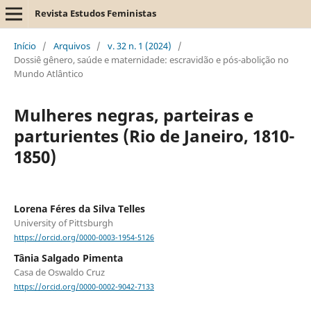
Revista Estudos Feministas
Início
/
Arquivos
/
v. 32 n. 1 (2024)
/
Dossiê gênero, saúde e maternidade: escravidão e pós-abolição no
Mundo Atlântico
Mulheres negras, parteiras e
parturientes (Rio de Janeiro, 1810-
1850)
Lorena Féres da Silva Telles
University of Pittsburgh
https://orcid.org/0000-0003-1954-5126
Tânia Salgado Pimenta
Casa de Oswaldo Cruz
https://orcid.org/0000-0002-9042-7133