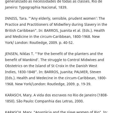
generalizado as necessidades de todas as classes. Rio de
Janeiro: Typographia Nacional, 1839.
INNISS, Tara. “‘Any elderly, sensible, prudent women’: The
Practice and Practitioners of Midwifery during Slavery in the
British Caribbean”. In: BARROS, Juanita et al. (Eds.). Health
and Medicine in the circum-Caribbean, 1800-1968. New
York/ London: Routledge, 2009. p. 40-52.
JENSEN, Niklas T. “‘For the benefit of the planters and the
benefit of Mankind’. The struggle to Control Midwives and
Obstetrics on the Island of St Croix in the Danish West
Indies, 1830-1848”. In: BARROS, Juanita; PALMER, Steven
(Eds.). Health and Medecine in the circum-Caribbean, 1800-
1968. New York/London: Routledge, 2009. p. 19-39.
KARASCH, Mary. A vida dos escravos no Rio de Janeiro (1808-
1850). São Paulo: Companhia das Letras, 2000.
KARASCH, Mary. “Anastácia and the slave women of Rio”. In: