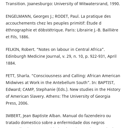
Transition. Joanesburgo: University of Witwatersrand, 1990.
ENGELMANN, Georges J.; RODET, Paul. La pratique des
accouchements chez les peuples primitif: Étude d
´ethnographie et d´obstétrique. Paris: Librairie J.-B. Baillière
et Fils, 1886.
FELKIN, Robert. “Notes on labour in Central Africa”.
Edinburgh Medicine Journal, v. 29, n. 10, p. 922-931, April
1884.
FETT, Sharla. “Consciousness and Calling: African American
Midwives at Work in the Antebellum South”. In: BAPTIST,
Edward; CAMP, Stephanie (Eds.). New studies in the History
of American Slavery. Athens: The University of Georgia
Press, 2006.
IMBERT, Jean Baptiste Alban. Manual do fazendeiro ou
tratado domestico sobre a enfermidade dos negros