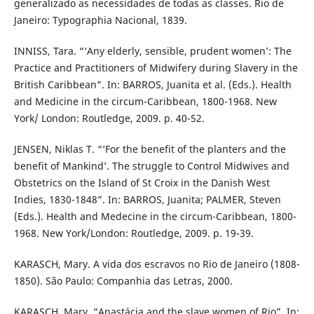
generalizado as necessidades de todas as classes. Rio de
Janeiro: Typographia Nacional, 1839.
INNISS, Tara. “‘Any elderly, sensible, prudent women’: The
Practice and Practitioners of Midwifery during Slavery in the
British Caribbean”. In: BARROS, Juanita et al. (Eds.). Health
and Medicine in the circum-Caribbean, 1800-1968. New
York/ London: Routledge, 2009. p. 40-52.
JENSEN, Niklas T. “‘For the benefit of the planters and the
benefit of Mankind’. The struggle to Control Midwives and
Obstetrics on the Island of St Croix in the Danish West
Indies, 1830-1848”. In: BARROS, Juanita; PALMER, Steven
(Eds.). Health and Medecine in the circum-Caribbean, 1800-
1968. New York/London: Routledge, 2009. p. 19-39.
KARASCH, Mary. A vida dos escravos no Rio de Janeiro (1808-
1850). São Paulo: Companhia das Letras, 2000.
KARASCH, Mary. “Anastácia and the slave women of Rio”. In: