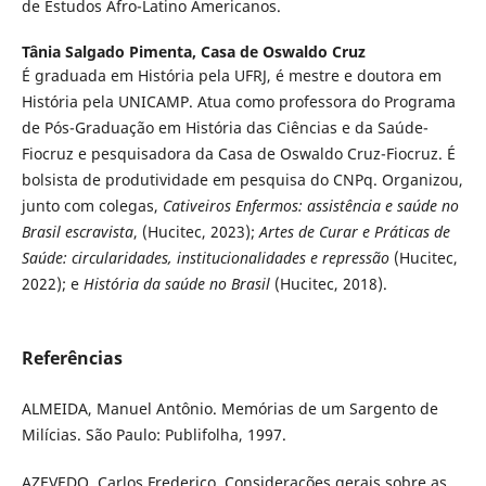
de Estudos Afro-Latino Americanos.
Tânia Salgado Pimenta,
Casa de Oswaldo Cruz
É graduada em História pela UFRJ, é mestre e doutora em
História pela UNICAMP. Atua como professora do Programa
de Pós-Graduação em História das Ciências e da Saúde-
Fiocruz e pesquisadora da Casa de Oswaldo Cruz-Fiocruz. É
bolsista de produtividade em pesquisa do CNPq. Organizou,
junto com colegas,
Cativeiros Enfermos: assistência e saúde no
Brasil escravista
, (Hucitec, 2023);
Artes de Curar e Práticas de
Saúde: circularidades, institucionalidades e repressão
(Hucitec,
2022); e
História da saúde no Brasil
(Hucitec, 2018).
Referências
ALMEIDA, Manuel Antônio. Memórias de um Sargento de
Milícias. São Paulo: Publifolha, 1997.
AZEVEDO, Carlos Frederico. Considerações gerais sobre as