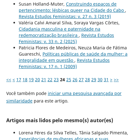
Susan Holland-Muter,
Construindo espaços de
pertencimento: lésbicas queer na Cidade do Cabo
,
Revista Estudos Feministas: v. 27 n. 3 (2019)
Valéria Calvi Amaral Silva, Soraya Vargas Côrtes,
Cidadania masculina e paternidade na
redemocratização brasileira
,
Revista Estudos
Feministas: v. 33 n. 2 (2025)
Patricia Flores de Medeiros, Neuza Maria de Fátima
Guareschi,
Políticas públicas de saúde da mulher: a
integralidade em questão
,
Revista Estudos
Feministas: v. 17 n. 1 (2009)
<<
<
17
18
19
20
21
22
23
24
25
26
27
28
29
30
31
>
>>
Você também pode
iniciar uma pesquisa avançada por
similaridade
para este artigo.
Artigos mais lidos pelo mesmo(s) autor(es)
Lorena Féres da Silva Telles, Tânia Salgado Pimenta,
Experiências de mulheres africanas e suas