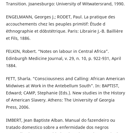
Transition. Joanesburgo: University of Witwatersrand, 1990.
ENGELMANN, Georges J.; RODET, Paul. La pratique des
accouchements chez les peuples primitif: Étude d
´ethnographie et d´obstétrique. Paris: Librairie J.-B. Baillière
et Fils, 1886.
FELKIN, Robert. “Notes on labour in Central Africa”.
Edinburgh Medicine Journal, v. 29, n. 10, p. 922-931, April
1884.
FETT, Sharla. “Consciousness and Calling: African American
Midwives at Work in the Antebellum South”. In: BAPTIST,
Edward; CAMP, Stephanie (Eds.). New studies in the History
of American Slavery. Athens: The University of Georgia
Press, 2006.
IMBERT, Jean Baptiste Alban. Manual do fazendeiro ou
tratado domestico sobre a enfermidade dos negros