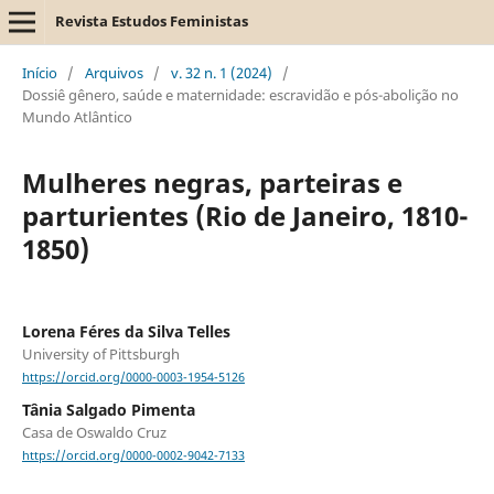
Revista Estudos Feministas
Início
/
Arquivos
/
v. 32 n. 1 (2024)
/
Dossiê gênero, saúde e maternidade: escravidão e pós-abolição no
Mundo Atlântico
Mulheres negras, parteiras e
parturientes (Rio de Janeiro, 1810-
1850)
Lorena Féres da Silva Telles
University of Pittsburgh
https://orcid.org/0000-0003-1954-5126
Tânia Salgado Pimenta
Casa de Oswaldo Cruz
https://orcid.org/0000-0002-9042-7133