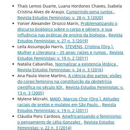
Thais Lemos Duarte, Luana Hordones Chaves, Isabela
Cristina Alves de Araujo,
Cumprindo pena juntos
,
Revista Estudos Feministas: v. 28 n. 3 (2020)
Yonier Alexander Orozco Marin,
Problematizando o
discurso biológico sobre o corpo e gênero, e sua
influência nas práticas de ensino da biologia
,
Revista
Estudos Feministas: v. 27 n. 3 (2019)
Leila Assumpção Harris,
STEVENS, Cristina (Org.).
Mulher e Literatura – 25 anos: raízes e rumos
,
Revista
Estudos Feministas: v. 19 n. 2 (2011)
Natalia Cabanillas,
Normalizar a existencia lésbica
,
Revista Estudos Feministas: v. 24 n. 3 (2016)
Ana Paula Vosne Martins,
A ciência dos partos: visões
do corpo feminino na constituição da obstetrícia
científica no século XIX
,
Revista Estudos Feministas: v.
13 n. 3 (2005)
Mylene Mizrahi,
MAIO, Marcos Chor (Org.). Atitudes
raciais de pretos e mulatos em São Paulo.
,
Revista
Estudos Feministas: v. 19 n. 2 (2011)
Cláudia Pons Cardoso,
Amefricanizando o feminismo:
o pensamento de Lélia Gonzalez
,
Revista Estudos
Feministas: v. 22 n. 3 (2014)