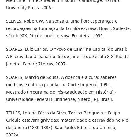
Medicine in the Antebellum South. Cambridge: Harvard
University Press, 2006.
SLENES, Robert W. Na senzala, uma flor: esperanças e
recordações na formação da família escrava, Brasil, Sudeste,
século XIX. Rio de Janeiro: Nova Fronteira, 1999.
SOARES, Luiz Carlos. O “Povo de Cam” na Capital do Brasil:
A Escravidão Urbana no Rio de Janeiro do Século XIX. Rio de
Janeiro: Faperj; 7Letras, 2007.
SOARES, Márcio de Sousa. A doença e a cura: saberes
médicos e cultura popular na Corte Imperial. 1999.
Mestrado (Programa de Pós-Graduação em História) -
Universidade Federal Fluminense, Niterói, RJ, Brasil.
TELLES, Lorena Féres da Silva. Teresa Benguela e Felipa
Crioula estavam grávidas: maternidade e escravidão no Rio
de Janeiro (1830-1888). São Paulo: Editora da Unifesp,
2022a.