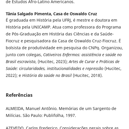
de Estudos Afro-Latino Americanos.
Tânia Salgado Pimenta,
Casa de Oswaldo Cruz
É graduada em História pela UFRJ, é mestre e doutora em
História pela UNICAMP. Atua como professora do Programa
de Pós-Graduação em História das Ciências e da Saúde-
Fiocruz e pesquisadora da Casa de Oswaldo Cruz-Fiocruz. É
bolsista de produtividade em pesquisa do CNPq. Organizou,
junto com colegas,
Cativeiros Enfermos: assistência e saúde no
Brasil escravista
, (Hucitec, 2023);
Artes de Curar e Práticas de
Saúde: circularidades, institucionalidades e repressão
(Hucitec,
2022); e
História da saúde no Brasil
(Hucitec, 2018).
Referências
ALMEIDA, Manuel Antônio. Memórias de um Sargento de
Milícias. São Paulo: Publifolha, 1997.
AZEVEDO, Carlos Frederico. Considerações gerais sobre as