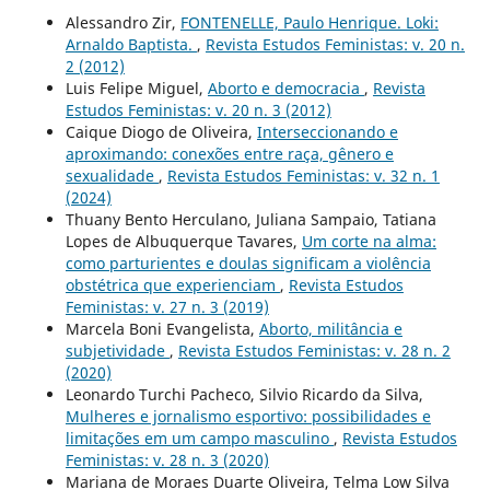
Alessandro Zir,
FONTENELLE, Paulo Henrique. Loki:
Arnaldo Baptista.
,
Revista Estudos Feministas: v. 20 n.
2 (2012)
Luis Felipe Miguel,
Aborto e democracia
,
Revista
Estudos Feministas: v. 20 n. 3 (2012)
Caique Diogo de Oliveira,
Interseccionando e
aproximando: conexões entre raça, gênero e
sexualidade
,
Revista Estudos Feministas: v. 32 n. 1
(2024)
Thuany Bento Herculano, Juliana Sampaio, Tatiana
Lopes de Albuquerque Tavares,
Um corte na alma:
como parturientes e doulas significam a violência
obstétrica que experienciam
,
Revista Estudos
Feministas: v. 27 n. 3 (2019)
Marcela Boni Evangelista,
Aborto, militância e
subjetividade
,
Revista Estudos Feministas: v. 28 n. 2
(2020)
Leonardo Turchi Pacheco, Silvio Ricardo da Silva,
Mulheres e jornalismo esportivo: possibilidades e
limitações em um campo masculino
,
Revista Estudos
Feministas: v. 28 n. 3 (2020)
Mariana de Moraes Duarte Oliveira, Telma Low Silva