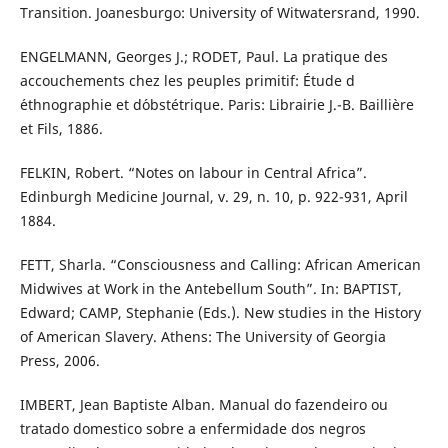
Transition. Joanesburgo: University of Witwatersrand, 1990.
ENGELMANN, Georges J.; RODET, Paul. La pratique des
accouchements chez les peuples primitif: Étude d
´ethnographie et d´obstétrique. Paris: Librairie J.-B. Baillière
et Fils, 1886.
FELKIN, Robert. “Notes on labour in Central Africa”.
Edinburgh Medicine Journal, v. 29, n. 10, p. 922-931, April
1884.
FETT, Sharla. “Consciousness and Calling: African American
Midwives at Work in the Antebellum South”. In: BAPTIST,
Edward; CAMP, Stephanie (Eds.). New studies in the History
of American Slavery. Athens: The University of Georgia
Press, 2006.
IMBERT, Jean Baptiste Alban. Manual do fazendeiro ou
tratado domestico sobre a enfermidade dos negros