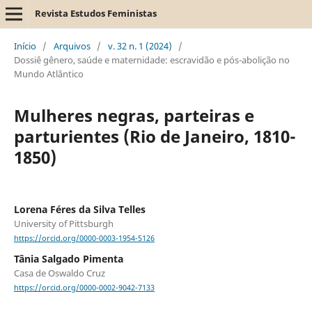
Revista Estudos Feministas
Início
/
Arquivos
/
v. 32 n. 1 (2024)
/
Dossiê gênero, saúde e maternidade: escravidão e pós-abolição no
Mundo Atlântico
Mulheres negras, parteiras e
parturientes (Rio de Janeiro, 1810-
1850)
Lorena Féres da Silva Telles
University of Pittsburgh
https://orcid.org/0000-0003-1954-5126
Tânia Salgado Pimenta
Casa de Oswaldo Cruz
https://orcid.org/0000-0002-9042-7133