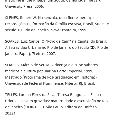
Medicine in the Antebellum South. Cambridge: Harvard
University Press, 2006.
SLENES, Robert W. Na senzala, uma flor: esperanças e
recordações na formação da família escrava, Brasil, Sudeste,
século XIX. Rio de Janeiro: Nova Fronteira, 1999.
SOARES, Luiz Carlos. O “Povo de Cam” na Capital do Brasil:
A Escravidão Urbana no Rio de Janeiro do Século XIX. Rio de
Janeiro: Faperj; 7Letras, 2007.
SOARES, Márcio de Sousa. A doença e a cura: saberes
médicos e cultura popular na Corte Imperial. 1999.
Mestrado (Programa de Pós-Graduação em História) -
Universidade Federal Fluminense, Niterói, RJ, Brasil.
TELLES, Lorena Féres da Silva. Teresa Benguela e Felipa
Crioula estavam grávidas: maternidade e escravidão no Rio
de Janeiro (1830-1888). São Paulo: Editora da Unifesp,
2022a.