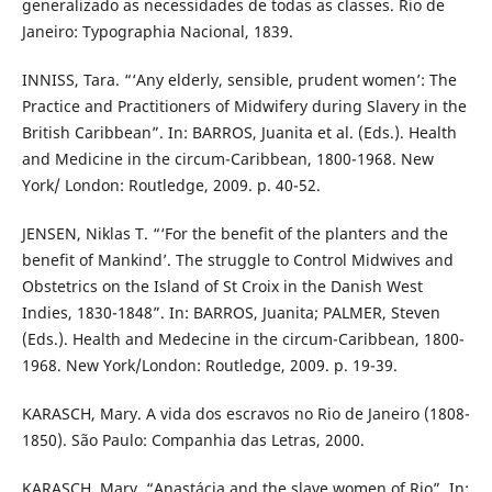
generalizado as necessidades de todas as classes. Rio de
Janeiro: Typographia Nacional, 1839.
INNISS, Tara. “‘Any elderly, sensible, prudent women’: The
Practice and Practitioners of Midwifery during Slavery in the
British Caribbean”. In: BARROS, Juanita et al. (Eds.). Health
and Medicine in the circum-Caribbean, 1800-1968. New
York/ London: Routledge, 2009. p. 40-52.
JENSEN, Niklas T. “‘For the benefit of the planters and the
benefit of Mankind’. The struggle to Control Midwives and
Obstetrics on the Island of St Croix in the Danish West
Indies, 1830-1848”. In: BARROS, Juanita; PALMER, Steven
(Eds.). Health and Medecine in the circum-Caribbean, 1800-
1968. New York/London: Routledge, 2009. p. 19-39.
KARASCH, Mary. A vida dos escravos no Rio de Janeiro (1808-
1850). São Paulo: Companhia das Letras, 2000.
KARASCH, Mary. “Anastácia and the slave women of Rio”. In: