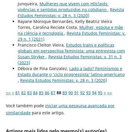
Junqueira,
Mulheres que vivem com HIV/aids:
vivências e sentidos produzidos no cotidiano
,
Revista
Estudos Feministas: v. 28 n. 3 (2020)
Rayane Monique Bernardes, Kelly Beatriz Vieira
Torres, Carolina Reciate Costa,
Mulher, esposa e mãe
na ciência e tecnologia
,
Revista Estudos Feministas: v.
29 n. 1 (2021)
Francisco Cleiton Vieira,
Estudos trans e políticas
globais em perspectiva feminista: uma entrevista com
Susan Stryker
,
Revista Estudos Feministas: v. 31 n. 3
(2023)
Débora de Fina Gonzalez,
Lado a lado? Feminismos e
Estado durante o ‘ciclo progressista’ latino-americano
,
Revista Estudos Feministas: v. 28 n. 3 (2020)
<<
<
81
82
83
84
85
86
87
88
89
90
91
92
93
94
95
>
>>
Você também pode
iniciar uma pesquisa avançada por
similaridade
para este artigo.
Artigos mais lidos pelo mesmo(s) autor(es)