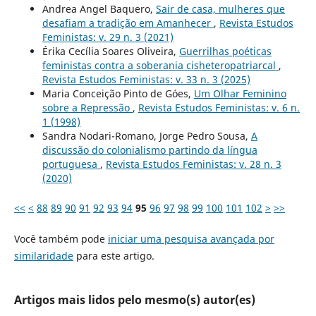
Andrea Angel Baquero,
Sair de casa, mulheres que
desafiam a tradição em Amanhecer
,
Revista Estudos
Feministas: v. 29 n. 3 (2021)
Érika Cecília Soares Oliveira,
Guerrilhas poéticas
feministas contra a soberania cisheteropatriarcal
,
Revista Estudos Feministas: v. 33 n. 3 (2025)
Maria Conceição Pinto de Góes,
Um Olhar Feminino
sobre a Repressão
,
Revista Estudos Feministas: v. 6 n.
1 (1998)
Sandra Nodari-Romano, Jorge Pedro Sousa,
A
discussão do colonialismo partindo da língua
portuguesa
,
Revista Estudos Feministas: v. 28 n. 3
(2020)
<<
<
88
89
90
91
92
93
94
95
96
97
98
99
100
101
102
>
>>
Você também pode
iniciar uma pesquisa avançada por
similaridade
para este artigo.
Artigos mais lidos pelo mesmo(s) autor(es)