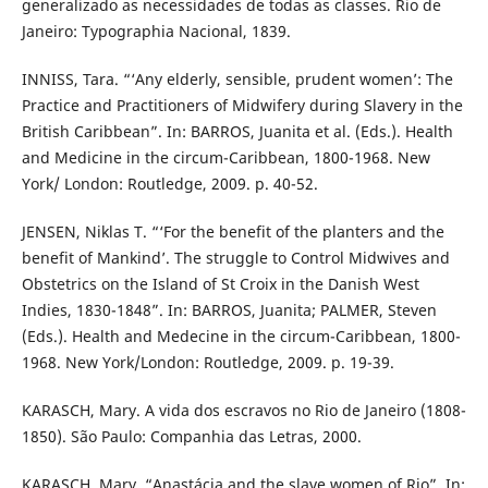
generalizado as necessidades de todas as classes. Rio de
Janeiro: Typographia Nacional, 1839.
INNISS, Tara. “‘Any elderly, sensible, prudent women’: The
Practice and Practitioners of Midwifery during Slavery in the
British Caribbean”. In: BARROS, Juanita et al. (Eds.). Health
and Medicine in the circum-Caribbean, 1800-1968. New
York/ London: Routledge, 2009. p. 40-52.
JENSEN, Niklas T. “‘For the benefit of the planters and the
benefit of Mankind’. The struggle to Control Midwives and
Obstetrics on the Island of St Croix in the Danish West
Indies, 1830-1848”. In: BARROS, Juanita; PALMER, Steven
(Eds.). Health and Medecine in the circum-Caribbean, 1800-
1968. New York/London: Routledge, 2009. p. 19-39.
KARASCH, Mary. A vida dos escravos no Rio de Janeiro (1808-
1850). São Paulo: Companhia das Letras, 2000.
KARASCH, Mary. “Anastácia and the slave women of Rio”. In: