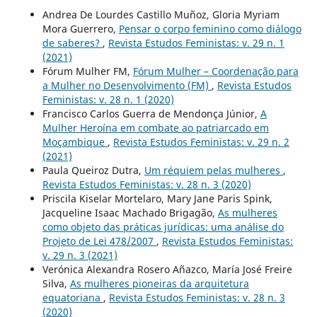
Andrea De Lourdes Castillo Muñoz, Gloria Myriam
Mora Guerrero,
Pensar o corpo feminino como diálogo
de saberes?
,
Revista Estudos Feministas: v. 29 n. 1
(2021)
Fórum Mulher FM,
Fórum Mulher – Coordenação para
a Mulher no Desenvolvimento (FM)
,
Revista Estudos
Feministas: v. 28 n. 1 (2020)
Francisco Carlos Guerra de Mendonça Júnior,
A
Mulher Heroína em combate ao patriarcado em
Moçambique
,
Revista Estudos Feministas: v. 29 n. 2
(2021)
Paula Queiroz Dutra,
Um réquiem pelas mulheres
,
Revista Estudos Feministas: v. 28 n. 3 (2020)
Priscila Kiselar Mortelaro, Mary Jane Paris Spink,
Jacqueline Isaac Machado Brigagão,
As mulheres
como objeto das práticas jurídicas: uma análise do
Projeto de Lei 478/2007
,
Revista Estudos Feministas:
v. 29 n. 3 (2021)
Verónica Alexandra Rosero Añazco, María José Freire
Silva,
As mulheres pioneiras da arquitetura
equatoriana
,
Revista Estudos Feministas: v. 28 n. 3
(2020)