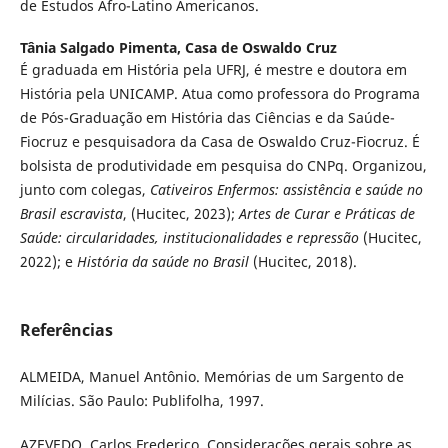
de Estudos Afro-Latino Americanos.
Tânia Salgado Pimenta,
Casa de Oswaldo Cruz
É graduada em História pela UFRJ, é mestre e doutora em
História pela UNICAMP. Atua como professora do Programa
de Pós-Graduação em História das Ciências e da Saúde-
Fiocruz e pesquisadora da Casa de Oswaldo Cruz-Fiocruz. É
bolsista de produtividade em pesquisa do CNPq. Organizou,
junto com colegas,
Cativeiros Enfermos: assistência e saúde no
Brasil escravista
, (Hucitec, 2023);
Artes de Curar e Práticas de
Saúde: circularidades, institucionalidades e repressão
(Hucitec,
2022); e
História da saúde no Brasil
(Hucitec, 2018).
Referências
ALMEIDA, Manuel Antônio. Memórias de um Sargento de
Milícias. São Paulo: Publifolha, 1997.
AZEVEDO, Carlos Frederico. Considerações gerais sobre as