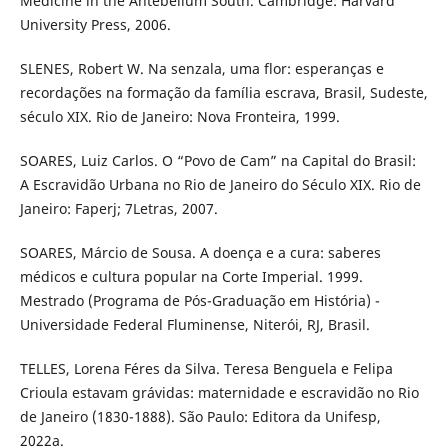
Medicine in the Antebellum South. Cambridge: Harvard
University Press, 2006.
SLENES, Robert W. Na senzala, uma flor: esperanças e
recordações na formação da família escrava, Brasil, Sudeste,
século XIX. Rio de Janeiro: Nova Fronteira, 1999.
SOARES, Luiz Carlos. O “Povo de Cam” na Capital do Brasil:
A Escravidão Urbana no Rio de Janeiro do Século XIX. Rio de
Janeiro: Faperj; 7Letras, 2007.
SOARES, Márcio de Sousa. A doença e a cura: saberes
médicos e cultura popular na Corte Imperial. 1999.
Mestrado (Programa de Pós-Graduação em História) -
Universidade Federal Fluminense, Niterói, RJ, Brasil.
TELLES, Lorena Féres da Silva. Teresa Benguela e Felipa
Crioula estavam grávidas: maternidade e escravidão no Rio
de Janeiro (1830-1888). São Paulo: Editora da Unifesp,
2022a.