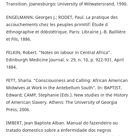
Transition. Joanesburgo: University of Witwatersrand, 1990.
ENGELMANN, Georges J.; RODET, Paul. La pratique des
accouchements chez les peuples primitif: Étude d
´ethnographie et d´obstétrique. Paris: Librairie J.-B. Baillière
et Fils, 1886.
FELKIN, Robert. “Notes on labour in Central Africa”.
Edinburgh Medicine Journal, v. 29, n. 10, p. 922-931, April
1884.
FETT, Sharla. “Consciousness and Calling: African American
Midwives at Work in the Antebellum South”. In: BAPTIST,
Edward; CAMP, Stephanie (Eds.). New studies in the History
of American Slavery. Athens: The University of Georgia
Press, 2006.
IMBERT, Jean Baptiste Alban. Manual do fazendeiro ou
tratado domestico sobre a enfermidade dos negros