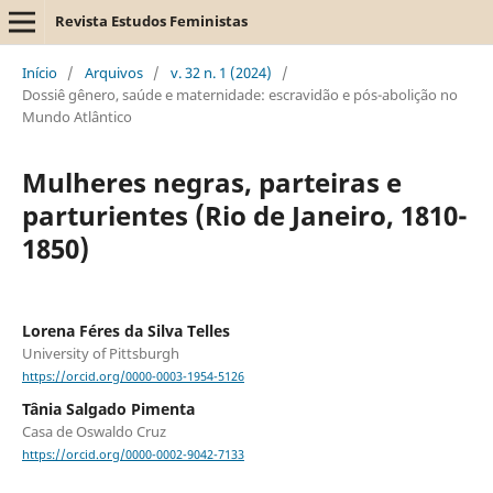
Revista Estudos Feministas
Início
/
Arquivos
/
v. 32 n. 1 (2024)
/
Dossiê gênero, saúde e maternidade: escravidão e pós-abolição no
Mundo Atlântico
Mulheres negras, parteiras e
parturientes (Rio de Janeiro, 1810-
1850)
Lorena Féres da Silva Telles
University of Pittsburgh
https://orcid.org/0000-0003-1954-5126
Tânia Salgado Pimenta
Casa de Oswaldo Cruz
https://orcid.org/0000-0002-9042-7133