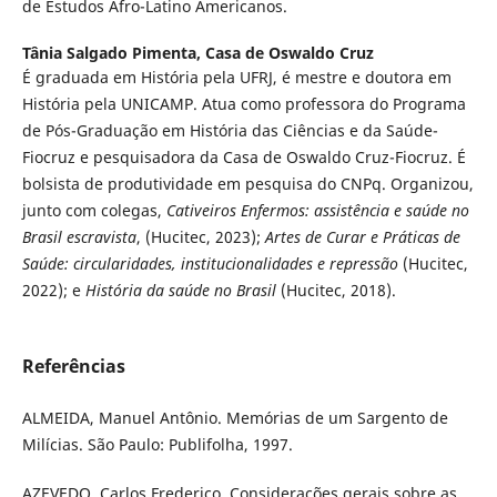
de Estudos Afro-Latino Americanos.
Tânia Salgado Pimenta,
Casa de Oswaldo Cruz
É graduada em História pela UFRJ, é mestre e doutora em
História pela UNICAMP. Atua como professora do Programa
de Pós-Graduação em História das Ciências e da Saúde-
Fiocruz e pesquisadora da Casa de Oswaldo Cruz-Fiocruz. É
bolsista de produtividade em pesquisa do CNPq. Organizou,
junto com colegas,
Cativeiros Enfermos: assistência e saúde no
Brasil escravista
, (Hucitec, 2023);
Artes de Curar e Práticas de
Saúde: circularidades, institucionalidades e repressão
(Hucitec,
2022); e
História da saúde no Brasil
(Hucitec, 2018).
Referências
ALMEIDA, Manuel Antônio. Memórias de um Sargento de
Milícias. São Paulo: Publifolha, 1997.
AZEVEDO, Carlos Frederico. Considerações gerais sobre as