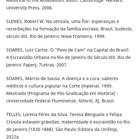
Medicine in the Antebellum South. Cambridge: Harvard
University Press, 2006.
SLENES, Robert W. Na senzala, uma flor: esperanças e
recordações na formação da família escrava, Brasil, Sudeste,
século XIX. Rio de Janeiro: Nova Fronteira, 1999.
SOARES, Luiz Carlos. O “Povo de Cam” na Capital do Brasil:
A Escravidão Urbana no Rio de Janeiro do Século XIX. Rio de
Janeiro: Faperj; 7Letras, 2007.
SOARES, Márcio de Sousa. A doença e a cura: saberes
médicos e cultura popular na Corte Imperial. 1999.
Mestrado (Programa de Pós-Graduação em História) -
Universidade Federal Fluminense, Niterói, RJ, Brasil.
TELLES, Lorena Féres da Silva. Teresa Benguela e Felipa
Crioula estavam grávidas: maternidade e escravidão no Rio
de Janeiro (1830-1888). São Paulo: Editora da Unifesp,
2022a.