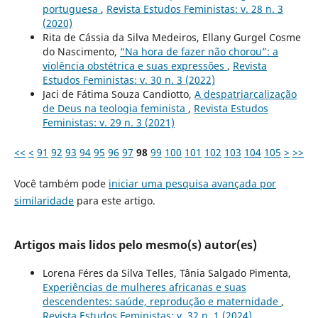
portuguesa
,
Revista Estudos Feministas: v. 28 n. 3
(2020)
Rita de Cássia da Silva Medeiros, Ellany Gurgel Cosme
do Nascimento,
“Na hora de fazer não chorou”: a
violência obstétrica e suas expressões
,
Revista
Estudos Feministas: v. 30 n. 3 (2022)
Jaci de Fátima Souza Candiotto,
A despatriarcalização
de Deus na teologia feminista
,
Revista Estudos
Feministas: v. 29 n. 3 (2021)
<<
<
91
92
93
94
95
96
97
98
99
100
101
102
103
104
105
>
>>
Você também pode
iniciar uma pesquisa avançada por
similaridade
para este artigo.
Artigos mais lidos pelo mesmo(s) autor(es)
Lorena Féres da Silva Telles, Tânia Salgado Pimenta,
Experiências de mulheres africanas e suas
descendentes: saúde, reprodução e maternidade
,
Revista Estudos Feministas: v. 32 n. 1 (2024)