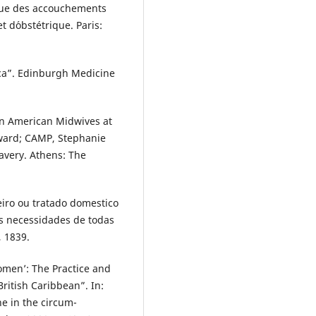
que des accouchements
t d´obstétrique. Paris:
ica”. Edinburgh Medicine
an American Midwives at
dward; CAMP, Stephanie
lavery. Athens: The
iro ou tratado domestico
s necessidades de todas
, 1839.
women’: The Practice and
British Caribbean”. In:
ne in the circum-