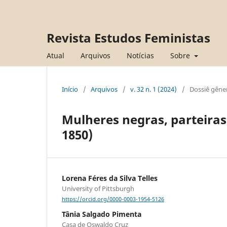
Revista Estudos Feministas
Atual
Arquivos
Notícias
Sobre
Início
/
Arquivos
/
v. 32 n. 1 (2024)
/
Dossiê gêne
Mulheres negras, parteiras 
1850)
Lorena Féres da Silva Telles
University of Pittsburgh
https://orcid.org/0000-0003-1954-5126
Tânia Salgado Pimenta
Casa de Oswaldo Cruz