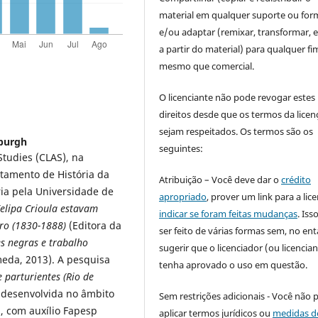
material em qualquer suporte ou for
e/ou adaptar (remixar, transformar, e 
a partir do material) para qualquer fi
mesmo que comercial.
O licenciante não pode revogar estes
direitos desde que os termos da licen
sejam respeitados. Os termos são os
sburgh
seguintes:
Studies (CLAS), na
rtamento de História da
Atribuição – Você deve dar o
crédito
ia pela Universidade de
apropriado
, prover um link para a lic
elipa Crioula estavam
indicar se foram feitas mudanças
. Is
iro (1830-1888)
(Editora da
ser feito de várias formas sem, no ent
s negras e trabalho
sugerir que o licenciador (ou licencian
eda, 2013). A pesquisa
tenha aprovado o uso em questão.
e parturientes
(Rio de
 desenvolvida no âmbito
Sem restrições adicionais - Você não 
, com auxílio Fapesp
aplicar termos jurídicos ou
medidas d