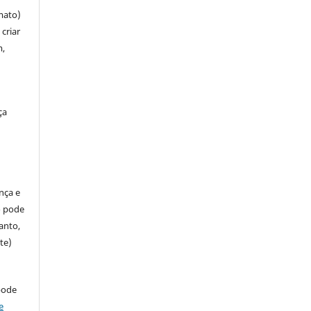
mato)
criar
m,
ça
ença e
so pode
anto,
te)
pode
e