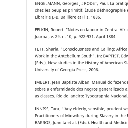
ENGELMANN, Georges J.; RODET, Paul. La prati
chez les peuples primitif: Étude d´ethnographie e
Librairie J.-B. Baillière et Fils, 1886.
FELKIN, Robert. “Notes on labour in Central Afr
Journal, v. 29, n. 10, p. 922-931, April 1884.
FETT, Sharla. “Consciousness and Calling: Afric
Work in the Antebellum South”. In: BAPTIST, E
(Eds.). New studies in the History of American S
University of Georgia Press, 2006.
IMBERT, Jean Baptiste Alban. Manual do fazende
sobre a enfermidade dos negros generalizado a
as classes. Rio de Janeiro: Typographia Nacional
INNISS, Tara. “‘Any elderly, sensible, prudent 
Practitioners of Midwifery during Slavery in the 
BARROS, Juanita et al. (Eds.). Health and Medici