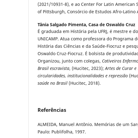
(2021/10931-8), e ao Center For Latin American S
of Pittsburgh, Consórcio de Estudos Afro-Latino
Tânia Salgado Pimenta,
Casa de Oswaldo Cruz
É graduada em História pela UFRJ, é mestre e do
UNICAMP. Atua como professora do Programa d
História das Ciências e da Saúde-Fiocruz e pes
Oswaldo Cruz-Fiocruz. É bolsista de produtivid
Organizou, junto com colegas,
Cativeiros Enfermo
Brasil escravista
, (Hucitec, 2023);
Artes de Curar e
circularidades, institucionalidades e repressão
(Huc
saúde no Brasil
(Hucitec, 2018).
Referências
ALMEIDA, Manuel Antônio. Memórias de um Sarg
Paulo: Publifolha, 1997.