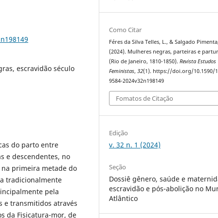
Como Citar
2n198149
Féres da Silva Telles, L., & Salgado Pimenta,
(2024). Mulheres negras, parteiras e partu
(Rio de Janeiro, 1810-1850).
Revista Estudos
gras, escravidão século
Feministas
,
32
(1). https://doi.org/10.1590/
9584-2024v32n198149
Fomatos de Citação
Edição
v. 32 n. 1 (2024)
cas do parto entre
nas e descendentes, no
Seção
o na primeira metade do
Dossiê gênero, saúde e maternid
ra tradicionalmente
escravidão e pós-abolição no M
rincipalmente pela
Atlântico
 e transmitidos através
os da Fisicatura-mor, de