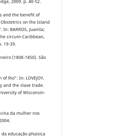
dge, 2009. p. 40-52.
rs and the benefit of
Obstetrics on the Island
”. In: BARROS, Juanita;
the circum-Caribbean,
. 19-39.
neiro (1808-1850). São
of Rio”. In: LOVEJOY,
ry and the slave trade.
iversity of Wisconsin-
icina da mulher nos
 2004.
 da educação phyisica