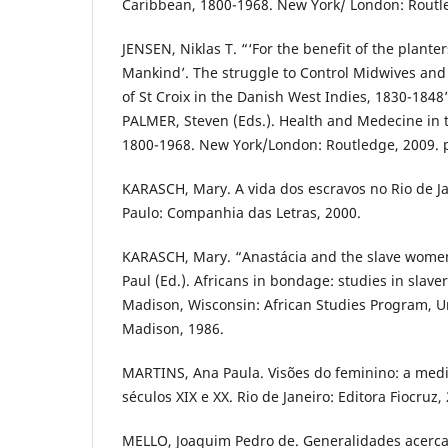
Caribbean, 1800-1968. New York/ London: Routle
JENSEN, Niklas T. “‘For the benefit of the plante
Mankind’. The struggle to Control Midwives and 
of St Croix in the Danish West Indies, 1830-1848
PALMER, Steven (Eds.). Health and Medecine in 
1800-1968. New York/London: Routledge, 2009. p
KARASCH, Mary. A vida dos escravos no Rio de Ja
Paulo: Companhia das Letras, 2000.
KARASCH, Mary. “Anastácia and the slave women 
Paul (Ed.). Africans in bondage: studies in slave
Madison, Wisconsin: African Studies Program, Un
Madison, 1986.
MARTINS, Ana Paula. Visões do feminino: a med
séculos XIX e XX. Rio de Janeiro: Editora Fiocruz,
MELLO, Joaquim Pedro de. Generalidades acerca