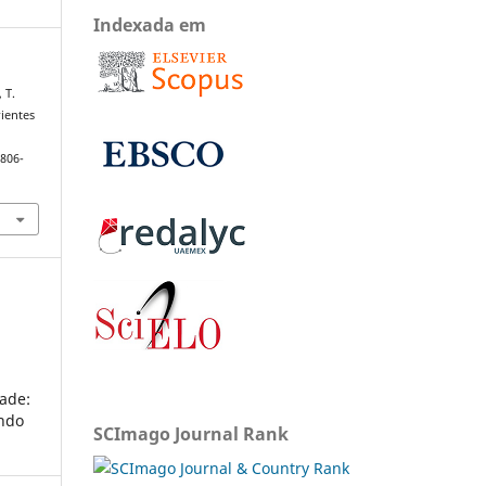
Indexada em
 T.
rientes
1806-
ade:
undo
SCImago Journal Rank