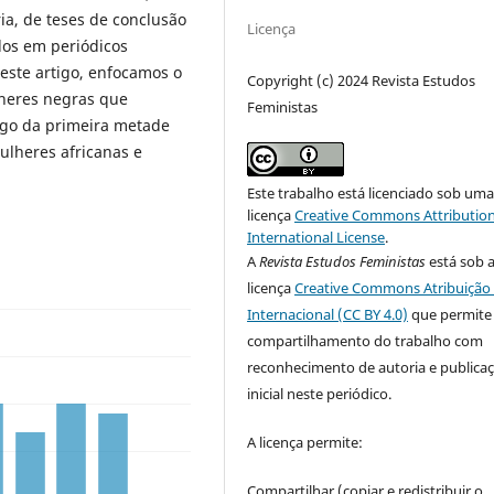
ia, de teses de conclusão
Licença
dos em periódicos
neste artigo, enfocamos o
Copyright (c) 2024 Revista Estudos
ulheres negras que
Feministas
ngo da primeira metade
ulheres africanas e
Este trabalho está licenciado sob um
licença
Creative Commons Attribution
International License
.
A
Revista Estudos Feministas
está sob 
licença
Creative Commons Atribuição 
Internacional (CC BY 4.0)
que permite
compartilhamento do trabalho com
reconhecimento de autoria e publica
inicial neste periódico.
A licença permite:
Compartilhar (copiar e redistribuir o