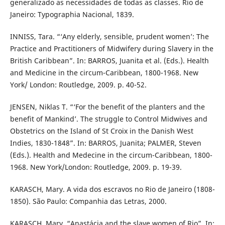
generalizado as necessidades de todas as classes. Rio de
Janeiro: Typographia Nacional, 1839.
INNISS, Tara. “‘Any elderly, sensible, prudent women’: The
Practice and Practitioners of Midwifery during Slavery in the
British Caribbean”. In: BARROS, Juanita et al. (Eds.). Health
and Medicine in the circum-Caribbean, 1800-1968. New
York/ London: Routledge, 2009. p. 40-52.
JENSEN, Niklas T. “‘For the benefit of the planters and the
benefit of Mankind’. The struggle to Control Midwives and
Obstetrics on the Island of St Croix in the Danish West
Indies, 1830-1848”. In: BARROS, Juanita; PALMER, Steven
(Eds.). Health and Medecine in the circum-Caribbean, 1800-
1968. New York/London: Routledge, 2009. p. 19-39.
KARASCH, Mary. A vida dos escravos no Rio de Janeiro (1808-
1850). São Paulo: Companhia das Letras, 2000.
KARASCH, Mary. “Anastácia and the slave women of Rio”. In: