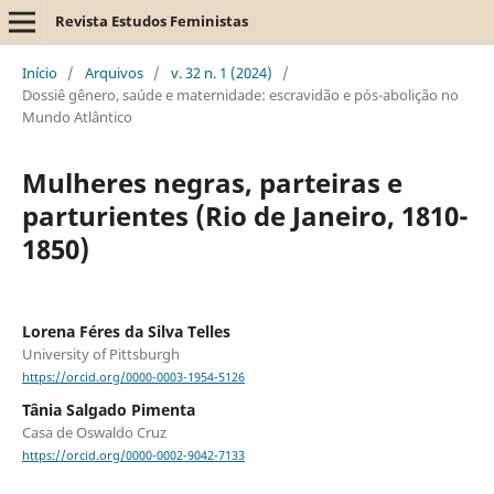
Revista Estudos Feministas
Início
/
Arquivos
/
v. 32 n. 1 (2024)
/
Dossiê gênero, saúde e maternidade: escravidão e pós-abolição no
Mundo Atlântico
Mulheres negras, parteiras e
parturientes (Rio de Janeiro, 1810-
1850)
Lorena Féres da Silva Telles
University of Pittsburgh
https://orcid.org/0000-0003-1954-5126
Tânia Salgado Pimenta
Casa de Oswaldo Cruz
https://orcid.org/0000-0002-9042-7133