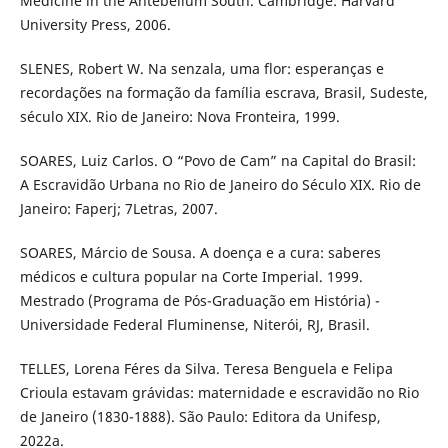
Medicine in the Antebellum South. Cambridge: Harvard
University Press, 2006.
SLENES, Robert W. Na senzala, uma flor: esperanças e
recordações na formação da família escrava, Brasil, Sudeste,
século XIX. Rio de Janeiro: Nova Fronteira, 1999.
SOARES, Luiz Carlos. O “Povo de Cam” na Capital do Brasil:
A Escravidão Urbana no Rio de Janeiro do Século XIX. Rio de
Janeiro: Faperj; 7Letras, 2007.
SOARES, Márcio de Sousa. A doença e a cura: saberes
médicos e cultura popular na Corte Imperial. 1999.
Mestrado (Programa de Pós-Graduação em História) -
Universidade Federal Fluminense, Niterói, RJ, Brasil.
TELLES, Lorena Féres da Silva. Teresa Benguela e Felipa
Crioula estavam grávidas: maternidade e escravidão no Rio
de Janeiro (1830-1888). São Paulo: Editora da Unifesp,
2022a.