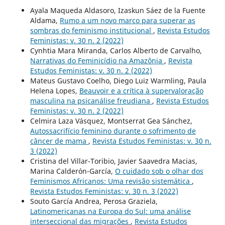
Ayala Maqueda Aldasoro, Izaskun Sáez de la Fuente
Aldama,
Rumo a um novo marco para superar as
sombras do feminismo institucional
,
Revista Estudos
Feministas: v. 30 n. 2 (2022)
Cynhtia Mara Miranda, Carlos Alberto de Carvalho,
Narrativas do Feminicídio na Amazônia
,
Revista
Estudos Feministas: v. 30 n. 2 (2022)
Mateus Gustavo Coelho, Diego Luiz Warmling, Paula
Helena Lopes,
Beauvoir e a crítica à supervaloração
masculina na psicanálise freudiana
,
Revista Estudos
Feministas: v. 30 n. 2 (2022)
Celmira Laza Vásquez, Montserrat Gea Sánchez,
Autossacrifício feminino durante o sofrimento de
câncer de mama
,
Revista Estudos Feministas: v. 30 n.
3 (2022)
Cristina del Villar-Toribio, Javier Saavedra Macias,
Marina Calderón-García,
O cuidado sob o olhar dos
Feminismos Africanos: Uma revisão sistemática
,
Revista Estudos Feministas: v. 30 n. 3 (2022)
Souto García Andrea, Perosa Graziela,
Latinomericanas na Europa do Sul: uma análise
interseccional das migrações
,
Revista Estudos