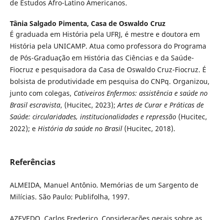
de Estudos Afro-Latino Americanos.
Tânia Salgado Pimenta,
Casa de Oswaldo Cruz
É graduada em História pela UFRJ, é mestre e doutora em
História pela UNICAMP. Atua como professora do Programa
de Pós-Graduação em História das Ciências e da Saúde-
Fiocruz e pesquisadora da Casa de Oswaldo Cruz-Fiocruz. É
bolsista de produtividade em pesquisa do CNPq. Organizou,
junto com colegas,
Cativeiros Enfermos: assistência e saúde no
Brasil escravista
, (Hucitec, 2023);
Artes de Curar e Práticas de
Saúde: circularidades, institucionalidades e repressão
(Hucitec,
2022); e
História da saúde no Brasil
(Hucitec, 2018).
Referências
ALMEIDA, Manuel Antônio. Memórias de um Sargento de
Milícias. São Paulo: Publifolha, 1997.
AZEVEDO, Carlos Frederico. Considerações gerais sobre as