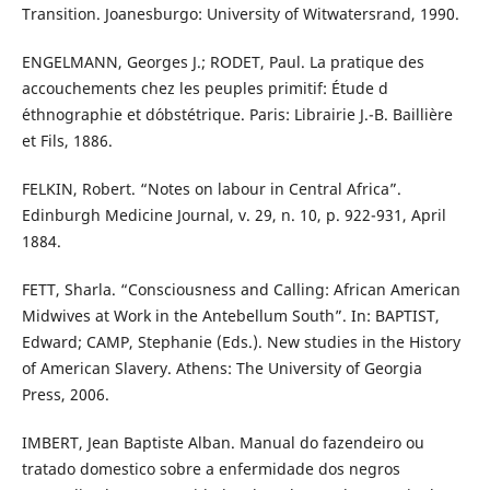
Transition. Joanesburgo: University of Witwatersrand, 1990.
ENGELMANN, Georges J.; RODET, Paul. La pratique des
accouchements chez les peuples primitif: Étude d
´ethnographie et d´obstétrique. Paris: Librairie J.-B. Baillière
et Fils, 1886.
FELKIN, Robert. “Notes on labour in Central Africa”.
Edinburgh Medicine Journal, v. 29, n. 10, p. 922-931, April
1884.
FETT, Sharla. “Consciousness and Calling: African American
Midwives at Work in the Antebellum South”. In: BAPTIST,
Edward; CAMP, Stephanie (Eds.). New studies in the History
of American Slavery. Athens: The University of Georgia
Press, 2006.
IMBERT, Jean Baptiste Alban. Manual do fazendeiro ou
tratado domestico sobre a enfermidade dos negros