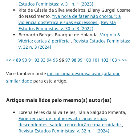
Estudos Feministas: v. 31 n. 1 (2023)
Rita de Cássia da Silva Medeiros, Ellany Gurgel Cosme
do Nascimento,
“Na hora de fazer não chorou”: a
violência obstétrica e suas expressões
,
Revista
Estudos Feministas: v. 30 n. 3 (2022)
Bernardo Borges Buarque de Holanda,
Virgínia &
Vitória: cartas à periferia
,
Revista Estudos Feministas:
v. 32 n. 3 (2024)
<<
<
89
90
91
92
93
94
95
96
97
98
99
100
101
102
103
>
>>
Você também pode
iniciar uma pesquisa avançada por
similaridade
para este artigo.
Artigos mais lidos pelo mesmo(s) autor(es)
Lorena Féres da Silva Telles, Tânia Salgado Pimenta,
Experiências de mulheres africanas e suas
descendentes: saúde, reprodução e maternidade
,
Revista Estudos Feministas: v. 32 n. 1 (2024)