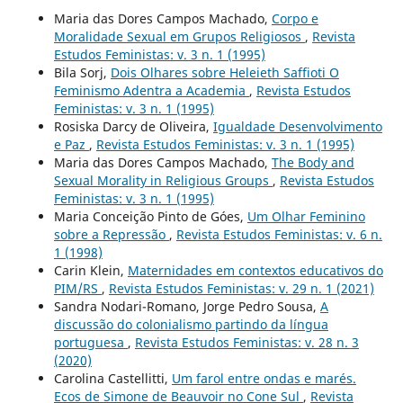
Maria das Dores Campos Machado,
Corpo e
Moralidade Sexual em Grupos Religiosos
,
Revista
Estudos Feministas: v. 3 n. 1 (1995)
Bila Sorj,
Dois Olhares sobre Heleieth Saffioti O
Feminismo Adentra a Academia
,
Revista Estudos
Feministas: v. 3 n. 1 (1995)
Rosiska Darcy de Oliveira,
Igualdade Desenvolvimento
e Paz
,
Revista Estudos Feministas: v. 3 n. 1 (1995)
Maria das Dores Campos Machado,
The Body and
Sexual Morality in Religious Groups
,
Revista Estudos
Feministas: v. 3 n. 1 (1995)
Maria Conceição Pinto de Góes,
Um Olhar Feminino
sobre a Repressão
,
Revista Estudos Feministas: v. 6 n.
1 (1998)
Carin Klein,
Maternidades em contextos educativos do
PIM/RS
,
Revista Estudos Feministas: v. 29 n. 1 (2021)
Sandra Nodari-Romano, Jorge Pedro Sousa,
A
discussão do colonialismo partindo da língua
portuguesa
,
Revista Estudos Feministas: v. 28 n. 3
(2020)
Carolina Castellitti,
Um farol entre ondas e marés.
Ecos de Simone de Beauvoir no Cone Sul
,
Revista