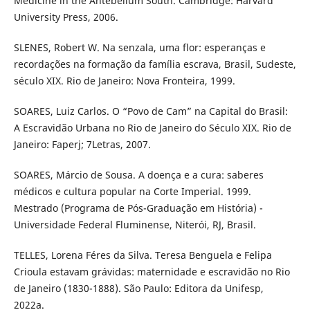
Medicine in the Antebellum South. Cambridge: Harvard
University Press, 2006.
SLENES, Robert W. Na senzala, uma flor: esperanças e
recordações na formação da família escrava, Brasil, Sudeste,
século XIX. Rio de Janeiro: Nova Fronteira, 1999.
SOARES, Luiz Carlos. O “Povo de Cam” na Capital do Brasil:
A Escravidão Urbana no Rio de Janeiro do Século XIX. Rio de
Janeiro: Faperj; 7Letras, 2007.
SOARES, Márcio de Sousa. A doença e a cura: saberes
médicos e cultura popular na Corte Imperial. 1999.
Mestrado (Programa de Pós-Graduação em História) -
Universidade Federal Fluminense, Niterói, RJ, Brasil.
TELLES, Lorena Féres da Silva. Teresa Benguela e Felipa
Crioula estavam grávidas: maternidade e escravidão no Rio
de Janeiro (1830-1888). São Paulo: Editora da Unifesp,
2022a.