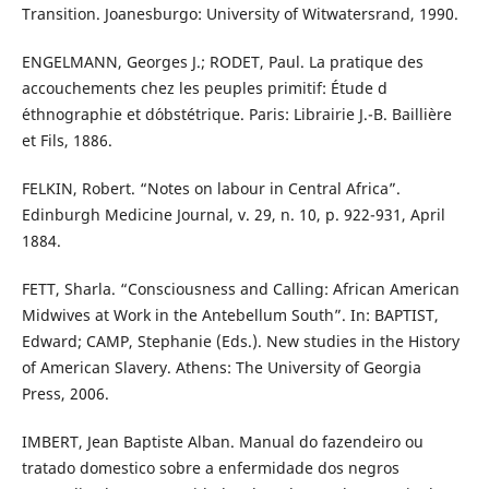
Transition. Joanesburgo: University of Witwatersrand, 1990.
ENGELMANN, Georges J.; RODET, Paul. La pratique des
accouchements chez les peuples primitif: Étude d
´ethnographie et d´obstétrique. Paris: Librairie J.-B. Baillière
et Fils, 1886.
FELKIN, Robert. “Notes on labour in Central Africa”.
Edinburgh Medicine Journal, v. 29, n. 10, p. 922-931, April
1884.
FETT, Sharla. “Consciousness and Calling: African American
Midwives at Work in the Antebellum South”. In: BAPTIST,
Edward; CAMP, Stephanie (Eds.). New studies in the History
of American Slavery. Athens: The University of Georgia
Press, 2006.
IMBERT, Jean Baptiste Alban. Manual do fazendeiro ou
tratado domestico sobre a enfermidade dos negros