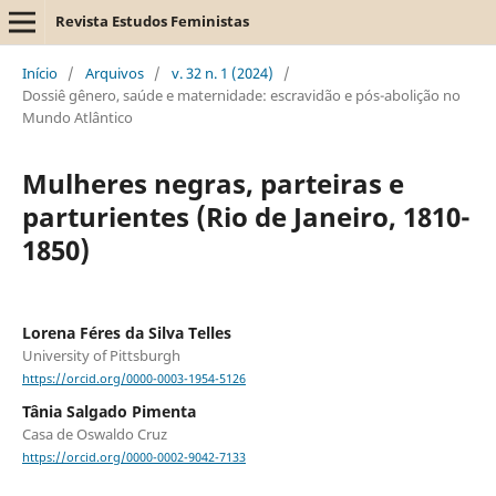
Revista Estudos Feministas
Início
/
Arquivos
/
v. 32 n. 1 (2024)
/
Dossiê gênero, saúde e maternidade: escravidão e pós-abolição no
Mundo Atlântico
Mulheres negras, parteiras e
parturientes (Rio de Janeiro, 1810-
1850)
Lorena Féres da Silva Telles
University of Pittsburgh
https://orcid.org/0000-0003-1954-5126
Tânia Salgado Pimenta
Casa de Oswaldo Cruz
https://orcid.org/0000-0002-9042-7133