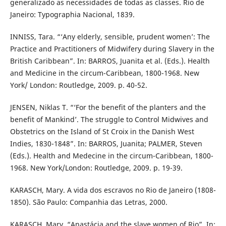
generalizado as necessidades de todas as classes. Rio de
Janeiro: Typographia Nacional, 1839.
INNISS, Tara. “‘Any elderly, sensible, prudent women’: The
Practice and Practitioners of Midwifery during Slavery in the
British Caribbean”. In: BARROS, Juanita et al. (Eds.). Health
and Medicine in the circum-Caribbean, 1800-1968. New
York/ London: Routledge, 2009. p. 40-52.
JENSEN, Niklas T. “‘For the benefit of the planters and the
benefit of Mankind’. The struggle to Control Midwives and
Obstetrics on the Island of St Croix in the Danish West
Indies, 1830-1848”. In: BARROS, Juanita; PALMER, Steven
(Eds.). Health and Medecine in the circum-Caribbean, 1800-
1968. New York/London: Routledge, 2009. p. 19-39.
KARASCH, Mary. A vida dos escravos no Rio de Janeiro (1808-
1850). São Paulo: Companhia das Letras, 2000.
KARASCH, Mary. “Anastácia and the slave women of Rio”. In: