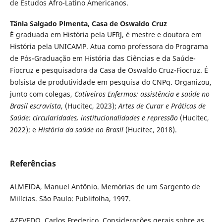
de Estudos Afro-Latino Americanos.
Tânia Salgado Pimenta,
Casa de Oswaldo Cruz
É graduada em História pela UFRJ, é mestre e doutora em
História pela UNICAMP. Atua como professora do Programa
de Pós-Graduação em História das Ciências e da Saúde-
Fiocruz e pesquisadora da Casa de Oswaldo Cruz-Fiocruz. É
bolsista de produtividade em pesquisa do CNPq. Organizou,
junto com colegas,
Cativeiros Enfermos: assistência e saúde no
Brasil escravista
, (Hucitec, 2023);
Artes de Curar e Práticas de
Saúde: circularidades, institucionalidades e repressão
(Hucitec,
2022); e
História da saúde no Brasil
(Hucitec, 2018).
Referências
ALMEIDA, Manuel Antônio. Memórias de um Sargento de
Milícias. São Paulo: Publifolha, 1997.
AZEVEDO, Carlos Frederico. Considerações gerais sobre as