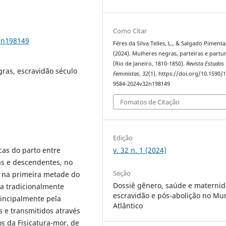
Como Citar
2n198149
Féres da Silva Telles, L., & Salgado Pimenta,
(2024). Mulheres negras, parteiras e partu
(Rio de Janeiro, 1810-1850).
Revista Estudos
gras, escravidão século
Feministas
,
32
(1). https://doi.org/10.1590/
9584-2024v32n198149
Fomatos de Citação
Edição
v. 32 n. 1 (2024)
cas do parto entre
nas e descendentes, no
Seção
o na primeira metade do
Dossiê gênero, saúde e maternid
ra tradicionalmente
escravidão e pós-abolição no M
rincipalmente pela
Atlântico
 e transmitidos através
os da Fisicatura-mor, de