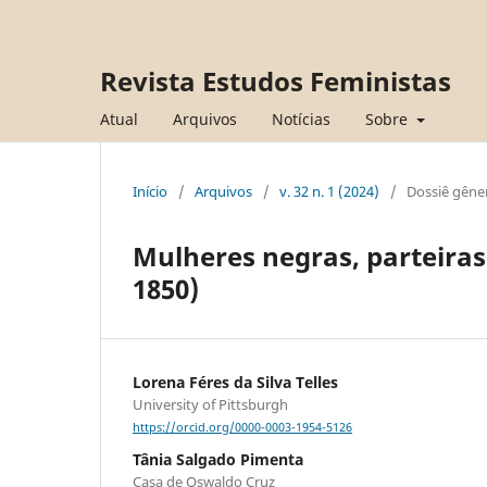
Revista Estudos Feministas
Atual
Arquivos
Notícias
Sobre
Início
/
Arquivos
/
v. 32 n. 1 (2024)
/
Dossiê gêne
Mulheres negras, parteiras 
1850)
Lorena Féres da Silva Telles
University of Pittsburgh
https://orcid.org/0000-0003-1954-5126
Tânia Salgado Pimenta
Casa de Oswaldo Cruz