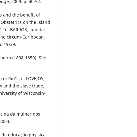
dge, 2009. p. 40-52.
rs and the benefit of
Obstetrics on the Island
”. In: BARROS, Juanita;
the circum-Caribbean,
. 19-39.
neiro (1808-1850). São
of Rio”. In: LOVEJOY,
ry and the slave trade.
iversity of Wisconsin-
icina da mulher nos
 2004.
 da educação phyisica