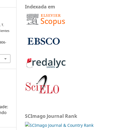
Indexada em
 T.
rientes
1806-
ade:
undo
SCImago Journal Rank