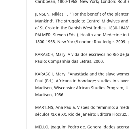
Caribbean, 1800-1968. New York/ London: Routle
JENSEN, Niklas T. “‘For the benefit of the plante
Mankind’. The struggle to Control Midwives and 
of St Croix in the Danish West Indies, 1830-1848
PALMER, Steven (Eds.). Health and Medecine in 
1800-1968. New York/London: Routledge, 2009. p
KARASCH, Mary. A vida dos escravos no Rio de Ja
Paulo: Companhia das Letras, 2000.
KARASCH, Mary. “Anastácia and the slave women 
Paul (Ed.). Africans in bondage: studies in slave
Madison, Wisconsin: African Studies Program, Un
Madison, 1986.
MARTINS, Ana Paula. Visões do feminino: a med
séculos XIX e XX. Rio de Janeiro: Editora Fiocruz,
MELLO, Joaquim Pedro de. Generalidades acerca