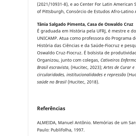
(2021/10931-8), e ao Center For Latin American S
of Pittsburgh, Consórcio de Estudos Afro-Latino
Tânia Salgado Pimenta,
Casa de Oswaldo Cruz
É graduada em História pela UFRJ, é mestre e do
UNICAMP. Atua como professora do Programa d
História das Ciências e da Saúde-Fiocruz e pes
Oswaldo Cruz-Fiocruz. É bolsista de produtivid
Organizou, junto com colegas,
Cativeiros Enfermo
Brasil escravista
, (Hucitec, 2023);
Artes de Curar e
circularidades, institucionalidades e repressão
(Huc
saúde no Brasil
(Hucitec, 2018).
Referências
ALMEIDA, Manuel Antônio. Memórias de um Sarg
Paulo: Publifolha, 1997.