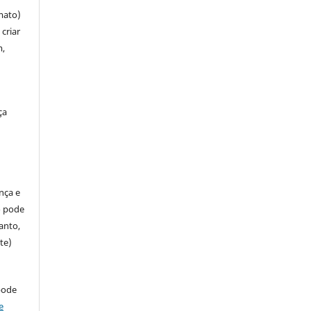
mato)
criar
m,
ça
ença e
so pode
anto,
te)
pode
e