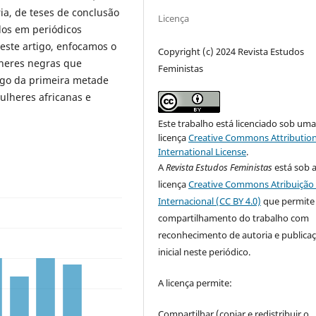
ia, de teses de conclusão
Licença
dos em periódicos
neste artigo, enfocamos o
Copyright (c) 2024 Revista Estudos
ulheres negras que
Feministas
ngo da primeira metade
ulheres africanas e
Este trabalho está licenciado sob um
licença
Creative Commons Attribution
International License
.
A
Revista Estudos Feministas
está sob 
licença
Creative Commons Atribuição 
Internacional (CC BY 4.0)
que permite
compartilhamento do trabalho com
reconhecimento de autoria e publica
inicial neste periódico.
A licença permite:
Compartilhar (copiar e redistribuir o