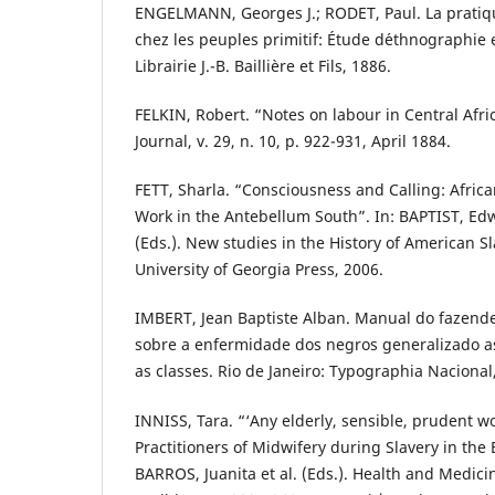
ENGELMANN, Georges J.; RODET, Paul. La prati
chez les peuples primitif: Étude d´ethnographie e
Librairie J.-B. Baillière et Fils, 1886.
FELKIN, Robert. “Notes on labour in Central Afr
Journal, v. 29, n. 10, p. 922-931, April 1884.
FETT, Sharla. “Consciousness and Calling: Afric
Work in the Antebellum South”. In: BAPTIST, E
(Eds.). New studies in the History of American S
University of Georgia Press, 2006.
IMBERT, Jean Baptiste Alban. Manual do fazende
sobre a enfermidade dos negros generalizado a
as classes. Rio de Janeiro: Typographia Nacional
INNISS, Tara. “‘Any elderly, sensible, prudent 
Practitioners of Midwifery during Slavery in the 
BARROS, Juanita et al. (Eds.). Health and Medici