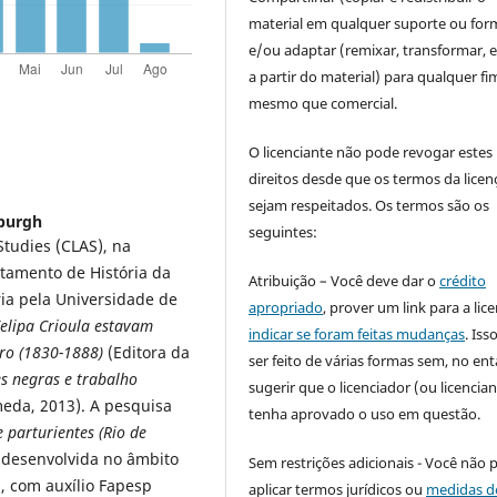
material em qualquer suporte ou for
e/ou adaptar (remixar, transformar, e 
a partir do material) para qualquer fi
mesmo que comercial.
O licenciante não pode revogar estes
direitos desde que os termos da licen
sejam respeitados. Os termos são os
sburgh
seguintes:
Studies (CLAS), na
rtamento de História da
Atribuição – Você deve dar o
crédito
ia pela Universidade de
apropriado
, prover um link para a lic
elipa Crioula estavam
indicar se foram feitas mudanças
. Is
iro (1830-1888)
(Editora da
ser feito de várias formas sem, no ent
s negras e trabalho
sugerir que o licenciador (ou licencian
eda, 2013). A pesquisa
tenha aprovado o uso em questão.
e parturientes
(Rio de
 desenvolvida no âmbito
Sem restrições adicionais - Você não 
, com auxílio Fapesp
aplicar termos jurídicos ou
medidas d