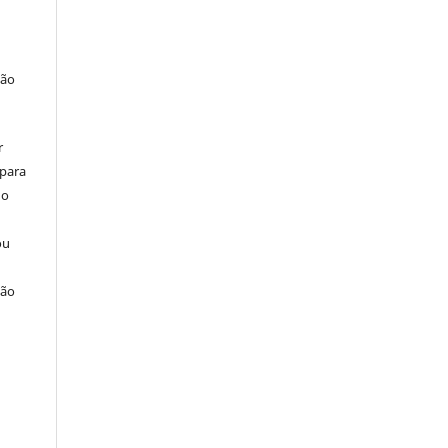
ção
r
 para
do
ou
ção