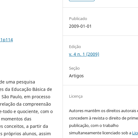
Publicado
2009-01-01
n1p114
Edição
v. 4 n. 1 (2009)
Seção
Artigos
 de uma pesquisa
ies da Educação Básica de
Licença
 São Paulo, em processo
 relação da compreensão
Autores mantêm os direitos autorais 
e-todo e quociente, com o
concedem à revista o direito de prime
os momentos das
publicação, com o trabalho
 conceitos, a partir da
simultaneamente licenciado sob a
Lic
us próprios alunos, assim