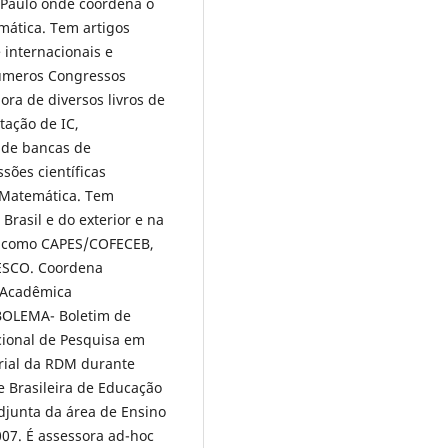
 Paulo onde coordena o
ática. Tem artigos
 internacionais e
números Congressos
ora de diversos livros de
ação de IC,
a de bancas de
sões científicas
o Matemática. Tem
rasil e do exterior e na
is como CAPES/COFECEB,
ESCO. Coordena
 Acadêmica
 BOLEMA- Boletim de
cional de Pesquisa em
orial da RDM durante
e Brasileira de Educação
djunta da área de Ensino
07. É assessora ad-hoc