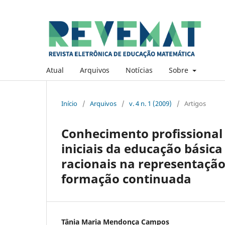
Atual
Arquivos
Notícias
Sobre
Início
/
Arquivos
/
v. 4 n. 1 (2009)
/
Artigos
Conhecimento profissional 
iniciais da educação básic
racionais na representaçã
formação continuada
Tânia Maria Mendonça Campos