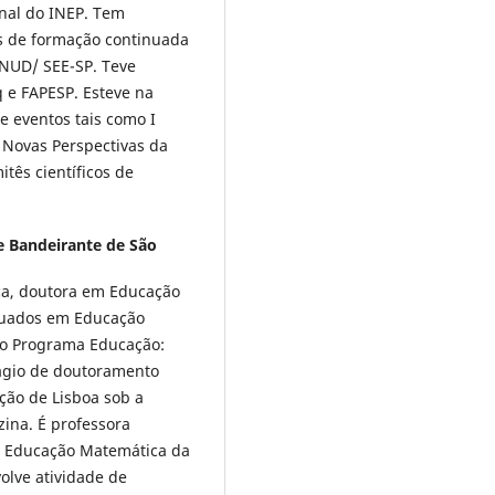
onal do INEP. Tem
s de formação continuada
PNUD/ SEE-SP. Teve
 e FAPESP. Esteve na
e eventos tais como I
 Novas Perspectivas da
tês científicos de
e Bandeirante de São
ca, doutora em Educação
duados em Educação
lo Programa Educação:
stágio de doutoramento
ção de Lisboa sob a
zina. É professora
m Educação Matemática da
olve atividade de