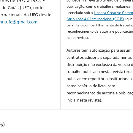
iores de 1977 a 1987. É
concedem à revista o direito de primeir
publicação, com o trabalho simultanea
l de Goiás (UFG), onde
licenciado sob a
Licença Creative Com
ernacionais da UFG desde
Atribuição 4.0 Internacional (CC BY)
que
ann.ufg@gmail.com
permite o compartilhamento do trabalh
reconhecimento da autoria e publicação 
nesta revista.
Autores têm autorização para assumi
contratos adicionais separadamente,
distribuição não exclusiva da versão 
trabalho publicada nesta revista (ex.:
publicar em repositório institucional 
como capítulo de livro, com
reconhecimento de autoria e publica
inicial nesta revista).
s)