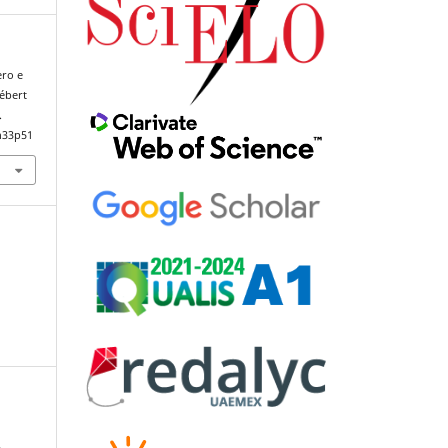
ero e
ébert
.
n33p51