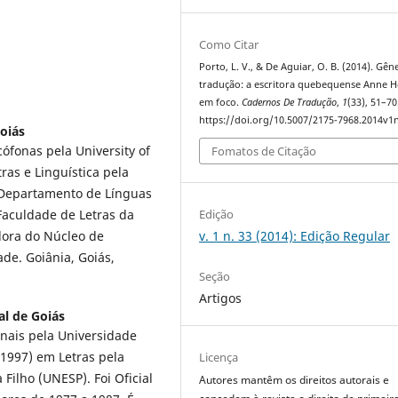
Como Citar
Porto, L. V., & De Aguiar, O. B. (2014). Gên
tradução: a escritora quebequense Anne H
em foco.
Cadernos De Tradução
,
1
(33), 51–70
https://doi.org/10.5007/2175-7968.2014v1
oiás
ófonas pela University of
Fomatos de Citação
as e Linguística pela
o Departamento de Línguas
 Faculdade de Letras da
Edição
dora do Núcleo de
v. 1 n. 33 (2014): Edição Regular
e. Goiânia, Goiás,
Seção
Artigos
al de Goiás
nais pela Universidade
(1997) em Letras pela
Licença
Filho (UNESP). Foi Oficial
Autores mantêm os direitos autorais e