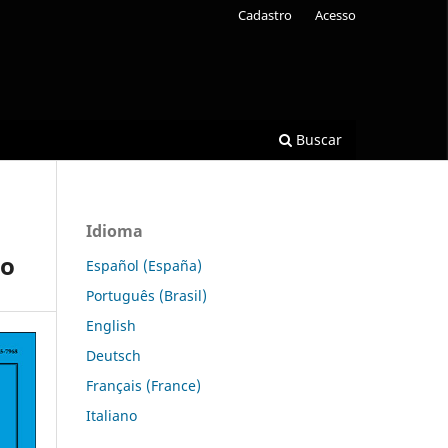
Cadastro
Acesso
Buscar
Idioma
co
Español (España)
Português (Brasil)
English
Deutsch
Français (France)
Italiano