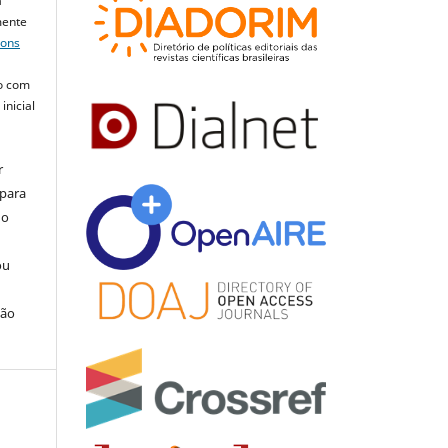
a
mente
mons
o com
inicial
r
 para
do
ou
ção