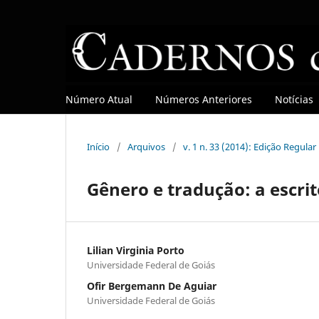
Número Atual
Números Anteriores
Notícias
Início
/
Arquivos
/
v. 1 n. 33 (2014): Edição Regular
Gênero e tradução: a escr
Lilian Virginia Porto
Universidade Federal de Goiás
Ofir Bergemann De Aguiar
Universidade Federal de Goiás