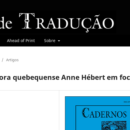
Ahead of Print
Sobre
/
Artigos
itora quebequense Anne Hébert em fo