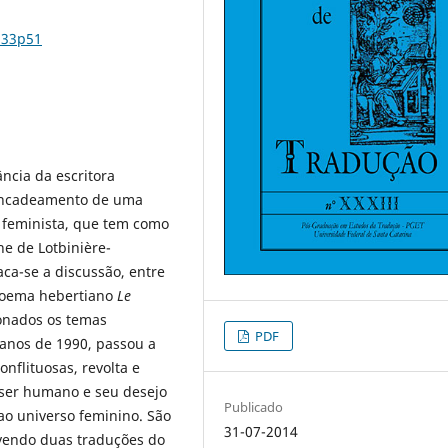
n33p51
ncia da escritora
encadeamento de uma
 feminista, que tem como
e de Lotbinière-
ca-se a discussão, entre
 poema hebertiano
Le
ionados os temas
PDF
 anos de 1990, passou a
onflituosas, revolta e
o ser humano e seu desejo
Publicado
ao universo feminino. São
31-07-2014
vendo duas traduções do