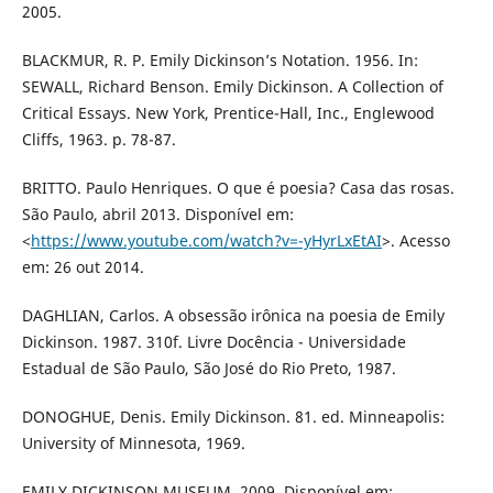
2005.
BLACKMUR, R. P. Emily Dickinson’s Notation. 1956. In:
SEWALL, Richard Benson. Emily Dickinson. A Collection of
Critical Essays. New York, Prentice-Hall, Inc., Englewood
Cliffs, 1963. p. 78-87.
BRITTO. Paulo Henriques. O que é poesia? Casa das rosas.
São Paulo, abril 2013. Disponível em:
<
https://www.youtube.com/watch?v=-yHyrLxEtAI
>. Acesso
em: 26 out 2014.
DAGHLIAN, Carlos. A obsessão irônica na poesia de Emily
Dickinson. 1987. 310f. Livre Docência - Universidade
Estadual de São Paulo, São José do Rio Preto, 1987.
DONOGHUE, Denis. Emily Dickinson. 81. ed. Minneapolis:
University of Minnesota, 1969.
EMILY DICKINSON MUSEUM. 2009. Disponível em: