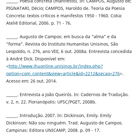
______. Poesia concreta (manifesto). In: CAMPOS, Augusto de;
PIGNATARI, Décio; CAMPOS, Haroldo de. Teoria da Poesia
Concreta: textos críticos e manifestos 1950 - 1960. Cotia:
Ateliê Editorial, 2006. p. 71 - 76.
______. Augusto de Campos: em busca da “alma” e da
“forma”. Revista do Instituto Humanitas Unisinos, São
Leopoldo, n. 276, ano VIII, 6 out. 2008a. Entrevista concedida
à André Dick. Disponível em:
<
http://www.ihuonline.unisinos.br/index.php?
option=com_content&view=article&id=2212&secao=276
>.
Acesso em: 26 out. 2014.
______. Entrevista a João Queirós. In: Cadernos de Tradução.
v. 2, n. 22. Florianópolis: UFSC/PGET, 2008b.
______. Introdução. 2007. In: Dickinson, Emily. Emily
Dickinson: Não sou ninguém. Trad. Augusto de Campos.
Campinas: Editora UNICAMP, 2008. p. 09 - 17.