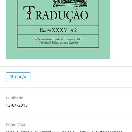
PDF/A
Publicado
13-04-2015
Como Citar
Alves Lourenço, F. M., Simoni, K., & Regina, S. L. (2015). Augusto de Campos