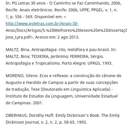
In: PG Letras 30 anos - O Caminho se Faz Caminhando, 2006,
Recife. Anais eletrônicos. Recife: 2006, UFPE, PPGEL. v. 1, n.
1, p. 556 - 569. Disponível em: <
http://www.pgletras.com.br/Anais-30-
Anos/Docs/Artigos/5.%20Melhores%20teses%20e%20dissertaçõ
Jose_Lyra.pdf>. Acesso em: 2 ago 2013.
MALTZ, Bina. Antropofagia: rito, metáfora e pau-brasil. In:
MALTZ, Bina; TEIXEIRA, Jerônimo; FERREIRA, Sérgio.
Antropofagia e Tropicalismo. Porto Alegre: UFRGS, 1993.
MORENO, Silene. Ecos e reflexos: a construção do cânone de
Augusto e Haroldo de Campos a partir de suas concepções
de tradução. Tese (Doutorado em Linguística Aplicada) -
Instituto de Estudos da Linguagem, Universidade Estadual
de Campinas. 2001.
OBERHAUS, Dorothy Huff. Emily Dickinson's Book. The Emily
Dickinson Journal, v. 2, n. 2, p. 58-65. 1993.