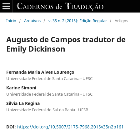
Início
/
Arquivos
/
v. 35 n. 2 (2015): Edição Regular
/
Artigos
Augusto de Campos tradutor de
Emily Dickinson
Fernanda Maria Alves Lourenço
Universidade Federal de Santa Catarina - UFSC
Karine Simoni
Universidade Federal de Santa Catarina - UFSC
Silvia La Regina
Universidade Federal do Sul da Bahia - UFSB
DOI:
https://doi.org/10.5007/2175-7968.2015v35n2p161