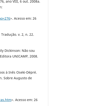
6, ano VIII, 6 out. 2008a.
m:
ao=276
>. Acesso em: 26
 Tradução. v. 2, n. 22.
mily Dickinson: Não sou
Editora UNICAMP, 2008.
pos à Inês Oseki-Dépré.
on. Sobre Augusto de
ras.htm
>. Acesso em: 26