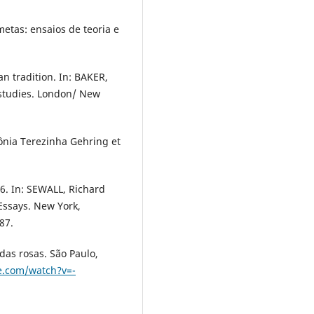
tas: ensaios de teoria e
n tradition. In: BAKER,
n studies. London/ New
ônia Terezinha Gehring et
6. In: SEWALL, Richard
 Essays. New York,
87.
das rosas. São Paulo,
e.com/watch?v=-