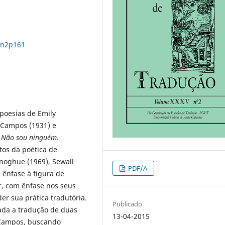
5n2p161
 poesias de Emily
 Campos (1931) e
: Não sou ninguém
.
tos da poética de
onoghue (1969), Sewall
PDF/A
 ênfase à figura de
, com ênfase nos seus
r sua prática tradutória.
Publicado
sada a tradução de duas
13-04-2015
 Campos, buscando