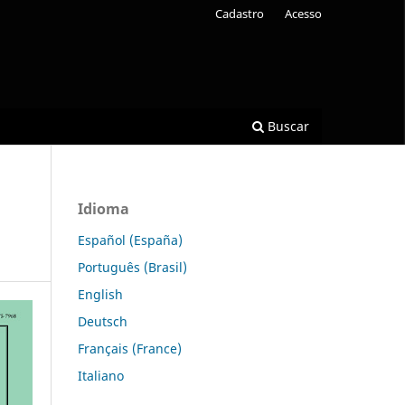
Cadastro
Acesso
Buscar
Idioma
Español (España)
Português (Brasil)
English
Deutsch
Français (France)
Italiano