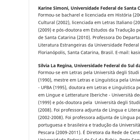
Karine Simoni,
Universidade Federal de Santa C
Formou-se bacharel e licenciada em História (20
Cultural (2002), licenciada em Letras Italiano (2
(2009) e pós-doutora em Estudos da Tradução p
de Santa Catarina (2010). Professora Do Depart
Literatura Estrangeiras da Universidade Federal
Florianópolis, Santa Catarina, Brasil. E-mail: k
Silvia La Regina,
Universidade Federal do Sul d
Formou-se em Letras pela Università degli Stud
(1990), mestre em Letras e Linguística pela Uni
- UFBA (1995), doutora em Letras e Linguística p
em Lingue e Letterature Iberiche - Università de
(1999) e pós-doutora pela Università degli Stud
(2008). Foi professora adjunta de Língua e Liter
(2002-2008). Foi professora adjunta de Língua p
portuguesa e brasileira e tradução da Universit
Pescara (2009-2011). É Diretora da Rede de Cen
Universidade Federal do Sul da Bahia. Porto Segu