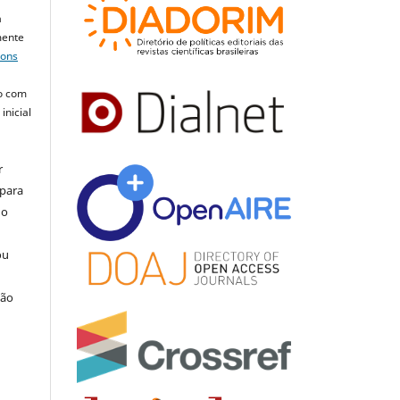
a
mente
mons
o com
inicial
r
 para
do
ou
ção