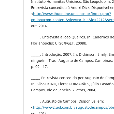
Instituto Humanitas Unisinos, São Leopoldo, n. 27
Entrevista concedida à André Dick. Disponível e
<
http://www.ihuonline.unisinos.br/index.php?
option=com_content&view=article&id=2212&sec
out. 2014.
______. Entrevista a João Queirós. In: Cadernos de
Florianópolis: UFSC/PGET, 2008b.
______. Introdução. 2007. In: Dickinson, Emily. E
ninguém. Trad. Augusto de Campos. Campinas: 
p. 09 - 17.
______.Entrevista concedida por Augusto de Cam
In: SÜSSEKIND, Flora; GUIMARÃES, Júlio Castañ
Campos. Rio de Janeiro: 7Letras, 2004.
______. Augusto de Campos. Disponível em:
<
http://www2.uol.com.br/augustodecampos/ob
out. 2014.