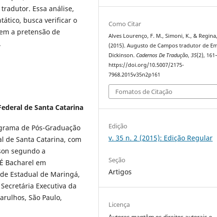
 tradutor. Essa análise,
tático, busca verificar o
Como Citar
tem a pretensão de
Alves Lourenço, F. M., Simoni, K., & Regina,
.
(2015). Augusto de Campos tradutor de Em
Dickinson.
Cadernos De Tradução
,
35
(2), 161
https://doi.org/10.5007/2175-
7968.2015v35n2p161
Fomatos de Citação
Federal de Santa Catarina
Edição
ograma de Pós-Graduação
v. 35 n. 2 (2015): Edição Regular
l de Santa Catarina, com
nson segundo a
Seção
 É Bacharel em
Artigos
ade Estadual de Maringá,
Secretária Executiva da
arulhos, São Paulo,
Licença
Autores mantêm os direitos autorais e