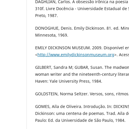
DAGHLIAN, Carlos. A obsessão irônica na poesia 
310f. Livre Docência - Universidade Estadual de 
Preto, 1987.
DONOGHUE, Denis. Emily Dickinson. 81. ed. Minn
Minnesota, 1969.
EMILY DICKINSON MUSEUM. 2009. Disponível e
<
http://www.emilydickinsonmuseum.org
>. Aces
GILBERT, Sandra M; GUBAR, Susan. The madwoman
woman writer and the nineteenth-century litera
Haven: Yale University Press, 1984.
GOLDSTEIN, Norma Seltzer. Versos, sons, ritmos. 
GOMES, Aíla de Oliveira. Introdução. In: DICKIN
Dickinson: uma centena de poemas. Trad. Aíla d
Paulo: Ed. da Universidade de São Paulo, 1984.