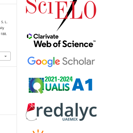
 S. L.
ily
–188.