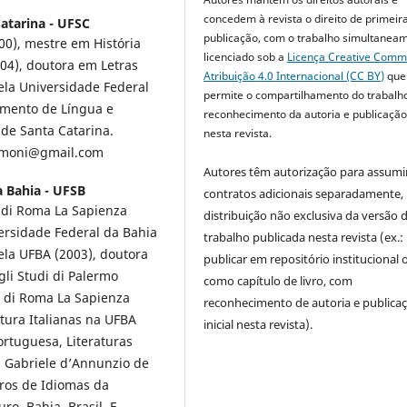
concedem à revista o direito de primeir
atarina - UFSC
publicação, com o trabalho simultanea
00), mestre em História
licenciado sob a
Licença Creative Com
004), doutora em Letras
Atribuição 4.0 Internacional (CC BY)
que
ela Universidade Federal
permite o compartilhamento do trabalh
amento de Língua e
reconhecimento da autoria e publicação 
 de Santa Catarina.
nesta revista.
asimoni@gmail.com
Autores têm autorização para assumi
a Bahia - UFSB
contratos adicionais separadamente,
i di Roma La Sapienza
distribuição não exclusiva da versão 
versidade Federal da Bahia
trabalho publicada nesta revista (ex.:
ela UFBA (2003), doutora
publicar em repositório institucional 
gli Studi di Palermo
como capítulo de livro, com
i di Roma La Sapienza
reconhecimento de autoria e publica
atura Italianas na UFBA
inicial nesta revista).
ortuguesa, Literaturas
à Gabriele d’Annunzio de
tros de Idiomas da
ro, Bahia, Brasil. E-