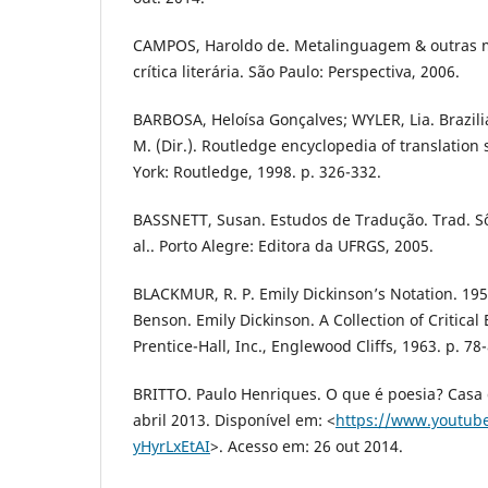
CAMPOS, Haroldo de. Metalinguagem & outras me
crítica literária. São Paulo: Perspectiva, 2006.
BARBOSA, Heloísa Gonçalves; WYLER, Lia. Brazilia
M. (Dir.). Routledge encyclopedia of translatio
York: Routledge, 1998. p. 326-332.
BASSNETT, Susan. Estudos de Tradução. Trad. S
al.. Porto Alegre: Editora da UFRGS, 2005.
BLACKMUR, R. P. Emily Dickinson’s Notation. 195
Benson. Emily Dickinson. A Collection of Critical
Prentice-Hall, Inc., Englewood Cliffs, 1963. p. 78-
BRITTO. Paulo Henriques. O que é poesia? Casa 
abril 2013. Disponível em: <
https://www.youtub
yHyrLxEtAI
>. Acesso em: 26 out 2014.