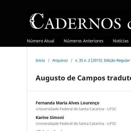
Número Atual
Números Anteriores
Notícias
Início
/
Arquivos
/
v. 35 n. 2 (2015): Edição Regular
Augusto de Campos traduto
Fernanda Maria Alves Lourenço
Universidade Federal de Santa Catarina - UFSC
Karine Simoni
Universidade Federal de Santa Catarina - UFSC