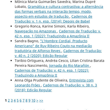
Mônica Maria Guimarães Savedra, Marina Dupré
Lobato,
Gramática e cultura contrastiva: a alternância
das formas verbais na interação tempo, modo,
aspecto em estudos de tradução
,
Cadernos de
Tradução: v. 1 n. esp. (2014): Depois de Babel
Gregorio Ronca, Karine Simoni, Karla Ribeiro,
Navegação no Amazonas
,
Cadernos de Tradução: v.
42 n. esp. 1 (2022): Traduzindo a Amazônia II
Sandra Bagno,
"L’Hombre Cordial, Producto
Americano" de Ruy Ribeiro Couto na mediação
tradutória de Alfonso Reyes
,
Cadernos de Tradução:
v. 40 n. 2 (2020): Edição Regular
Toribio Ortiguera, Andréa Cesco, Lilian Cristina Barata
Pereira Nascimento,
Jornada do Rio Marañón
,
Cadernos de Tradução: v. 42 n. esp. 1 (2022):
Traduzindo a Amazônia II
Anna Olga Prudente de Oliveira,
Entrevista com
Leonardo Fróes
,
Cadernos de Tradução: v. 38 n. 3
(2018): Edição Regular
1
2
3
4
5
6
7
8
9
10
>
>>