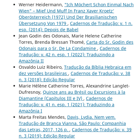
Werner Heidermann,
"Ich Möchert Schon Einmal Nach
Wien" – Mief Und Muff In Franz Xaver Kroetz‘
Oberösterreich (1972) Und Der Brasilianischen
Übersetzung Von 1979
,
Cadernos de Tradução: v. 1 n.
esp. (2014): Depois de Babel
Jean Godin des Odonais, Marie Helene Catherine
Torres, Brenda Bressan Thomé,
Carta do Sr. Godin des
Odonais para o Sr. De La Condamine
,
Cadernos de
Tradução: v. 42 n. esp. 1 (2022): Traduzindo a
Amazônia II
Osvaldo Luiz Ribeiro,
Tradução da Bíblia Hebraica em
dez versões brasileiras
,
Cadernos de Tradução: v. 38
n. 3 (2018): Edição Regular
Marie Hélène Catherine Torres, Alexandrine Langlet-
Dufresnoy,
Quinze ans au Brésil ou Excursions à la
Diamantine (Capítulos III e IV)
,
Cadernos de
Tradução: v. 41 n. esp. 1 (2021): Traduzindo a
Amazônia I
Marta Freitas Mendes,
Davis, Lydia. Nem vem.
Tradução de Branca Vianna. São Paulo: Companhia
das Letras, 2017, 126 p.
,
Cadernos de Tradução: v. 39
n. 3 (2019): Edição Regular