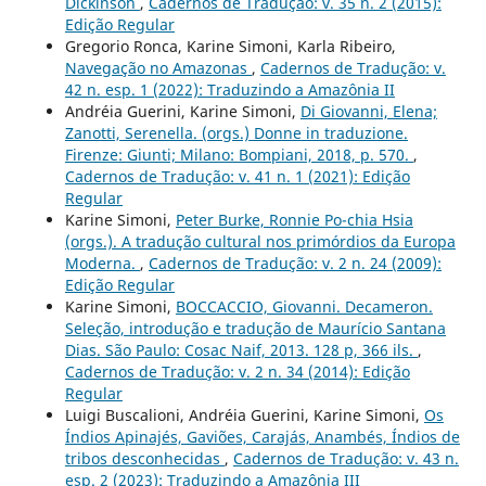
Dickinson
,
Cadernos de Tradução: v. 35 n. 2 (2015):
Edição Regular
Gregorio Ronca, Karine Simoni, Karla Ribeiro,
Navegação no Amazonas
,
Cadernos de Tradução: v.
42 n. esp. 1 (2022): Traduzindo a Amazônia II
Andréia Guerini, Karine Simoni,
Di Giovanni, Elena;
Zanotti, Serenella. (orgs.) Donne in traduzione.
Firenze: Giunti; Milano: Bompiani, 2018, p. 570.
,
Cadernos de Tradução: v. 41 n. 1 (2021): Edição
Regular
Karine Simoni,
Peter Burke, Ronnie Po-chia Hsia
(orgs.). A tradução cultural nos primórdios da Europa
Moderna.
,
Cadernos de Tradução: v. 2 n. 24 (2009):
Edição Regular
Karine Simoni,
BOCCACCIO, Giovanni. Decameron.
Seleção, introdução e tradução de Maurício Santana
Dias. São Paulo: Cosac Naif, 2013. 128 p, 366 ils.
,
Cadernos de Tradução: v. 2 n. 34 (2014): Edição
Regular
Luigi Buscalioni, Andréia Guerini, Karine Simoni,
Os
Índios Apinajés, Gaviões, Carajás, Anambés, Índios de
tribos desconhecidas
,
Cadernos de Tradução: v. 43 n.
esp. 2 (2023): Traduzindo a Amazônia III