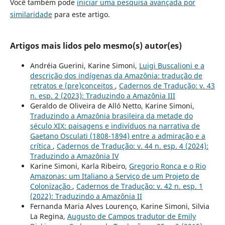
Você também pode
iniciar uma pesquisa avançada por
similaridade
para este artigo.
Artigos mais lidos pelo mesmo(s) autor(es)
Andréia Guerini, Karine Simoni,
Luigi Buscalioni e a
descrição dos indígenas da Amazônia: tradução de
retratos e (pre)conceitos
,
Cadernos de Tradução: v. 43
n. esp. 2 (2023): Traduzindo a Amazônia III
Geraldo de Oliveira de Alló Netto, Karine Simoni,
Traduzindo a Amazônia brasileira da metade do
século XIX: paisagens e indivíduos na narrativa de
Gaetano Osculati (1808-1894) entre a admiração e a
crítica
,
Cadernos de Tradução: v. 44 n. esp. 4 (2024):
Traduzindo a Amazônia IV
Karine Simoni, Karla Ribeiro,
Gregorio Ronca e o Rio
Amazonas: um Italiano a Serviço de um Projeto de
Colonização
,
Cadernos de Tradução: v. 42 n. esp. 1
(2022): Traduzindo a Amazônia II
Fernanda Maria Alves Lourenço, Karine Simoni, Silvia
La Regina,
Augusto de Campos tradutor de Emily