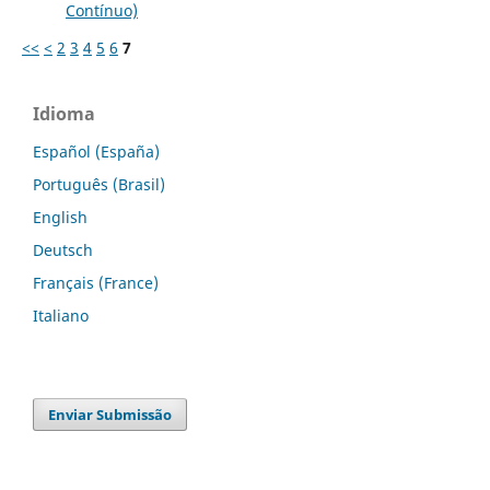
Contínuo)
<<
<
2
3
4
5
6
7
Idioma
Español (España)
Português (Brasil)
English
Deutsch
Français (France)
Italiano
Enviar Submissão