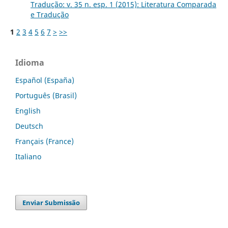
Tradução: v. 35 n. esp. 1 (2015): Literatura Comparada
e Tradução
1
2
3
4
5
6
7
>
>>
Idioma
Español (España)
Português (Brasil)
English
Deutsch
Français (France)
Italiano
Enviar Submissão