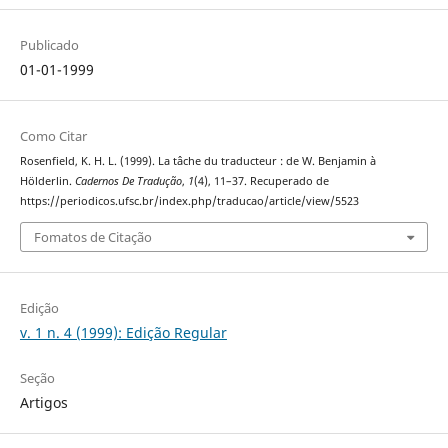
Publicado
01-01-1999
Como Citar
Rosenfield, K. H. L. (1999). La tâche du traducteur : de W. Benjamin à
Hölderlin.
Cadernos De Tradução
,
1
(4), 11–37. Recuperado de
https://periodicos.ufsc.br/index.php/traducao/article/view/5523
Fomatos de Citação
Edição
v. 1 n. 4 (1999): Edição Regular
Seção
Artigos