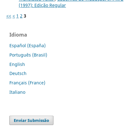
(1997): Edição Regular
<<
<
1
2
3
Idioma
Español (España)
Português (Brasil)
English
Deutsch
Français (France)
Italiano
Enviar Submissão