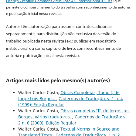
Licença Creative Commons Atribuição 4.0 Internacional (CC BY)
que
permite o compartilhamento do trabalho com reconhecimento da autoria
e publicação inicial nesta revista.
Autores têm autorização para assumir contratos adicionais
separadamente, para distribuição não exclusiva da versão do
trabalho publicada nesta revista (ex.: publicar em repositório
institucional ou como capítulo de livro, com reconhecimento de
autoria e publicação inicial nesta revista).
Artigos mais lidos pelo mesmo(s) autor(es)
Walter Carlos Costa,
Obras Completas, Tomo I, de
Jorge Luis Borges.
,
Cadernos de Tradução: v. 1 n. 4
(1999): Edição Regular
Walter Carlos Costa,
Obras completas III, de Jorge Luis
Borges, vários tradutores.
,
Cadernos de Tradução: v.
2 n. 6 (2000): Edição Regular
Walter Carlos Costa,
Textual Norms in Source and
Translated Texts
,
Cadernos de Tradução: v. 1 n. 2