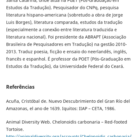
Santa Catarina, onde atua na PGET (Pós-Graduação em
Estudos da Tradução). Pesquisador do CNPq, pesquisa
literatura hispano-americana (sobretudo a obra de Jorge
Luis Borges), literatura comparada, estudos da tradução
(especialmente a conexão entre literatura traduzida e
literatura nacional). Foi presidente da ABRAPT (Associação
Brasileira de Pesquisadores em Tradução) na gestão 2010-
2013. Traduz poesia, ficção e ensaio do neerlandês, inglês,
francês e espanhol. É professor da POET (Pós-Graduação em
Estudos da Tradução), da Universidade Federal do Ceará.
Referências
Acuña, Cristóbal de. Nuevo Descubrimiento del Gran Río del
Amazonas, el ano de 1639. Iquitos: IIAP – CETA, 1986.
Animal Diversity Web. Chelonoidis carbonaria – Red-footed
Tortoise.
http://animaldiversity.org/accounts/Chelonoidis_carbonaria/
.