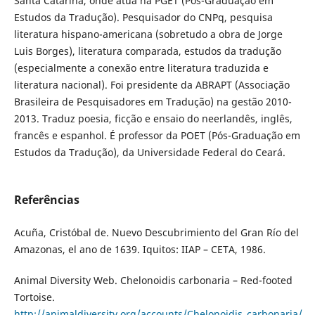
Santa Catarina, onde atua na PGET (Pós-Graduação em
Estudos da Tradução). Pesquisador do CNPq, pesquisa
literatura hispano-americana (sobretudo a obra de Jorge
Luis Borges), literatura comparada, estudos da tradução
(especialmente a conexão entre literatura traduzida e
literatura nacional). Foi presidente da ABRAPT (Associação
Brasileira de Pesquisadores em Tradução) na gestão 2010-
2013. Traduz poesia, ficção e ensaio do neerlandês, inglês,
francês e espanhol. É professor da POET (Pós-Graduação em
Estudos da Tradução), da Universidade Federal do Ceará.
Referências
Acuña, Cristóbal de. Nuevo Descubrimiento del Gran Río del
Amazonas, el ano de 1639. Iquitos: IIAP – CETA, 1986.
Animal Diversity Web. Chelonoidis carbonaria – Red-footed
Tortoise.
http://animaldiversity.org/accounts/Chelonoidis_carbonaria/
.