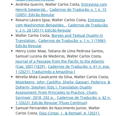
Andréia Guerini, Walter Carlos Costa,
Entrevista com
Henrik Siewierski.
,
Cadernos de Tradução: v. 1 n. 15
(2005): Edição Regular
Rosario Lázaro Igoa, Walter Carlos Costa,
Entrevista
com Washington Benavides.
,
Cadernos de Tradução:
v. 2 n. 28 (2011): Edição Regular
Walter Carlos Costa,
Borges and Textual Quality in
Translation
,
Cadernos de Tradução: v. 1 n. 1 (1996):
Edição Regular
Henry Lister Maw, Tatiana de Lima Pedrosa Santos,
Samuel Lucena de Medeiros, Walter Carlos Costa,
Journal of a Passage from the Pacific to the Atlantic
(Cap. VIII) (1829)
,
Cadernos de Tradução: v. 41 n. esp.
1 (2021): Traduzindo a Amazônia I
Mirella Mota Cavalcante da Silva, Walter Carlos Costa,
Moorkeens, John; Castilho, Sheila; Gaspari, Federico, &
Doherty, Stephen (Eds.). Translation Quality
Assessment: From Principles to Practice. Cham:
Springer, 2018, 292 p.
,
Cadernos de Tradução: v. 42 n.
1 (2022): Edição Regular (Fluxo Contínuo)
Samuel Fernandes do Nascimento Junior, Walter
Carlos Costa,
Díaz-Cintas, J., & Remael, A. (2021).