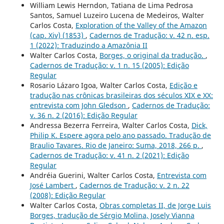
William Lewis Herndon, Tatiana de Lima Pedrosa
Santos, Samuel Luzeiro Lucena de Medeiros, Walter
Carlos Costa,
Exploration of the Valley of the Amazon
(cap. Xiv) (1853)
,
Cadernos de Tradução: v. 42 n. esp.
1 (2022): Traduzindo a Amazônia II
Walter Carlos Costa,
Borges, o original da tradução.
,
Cadernos de Tradução: v. 1 n. 15 (2005): Edição
Regular
Rosario Lázaro Igoa, Walter Carlos Costa,
Edição e
tradução nas crônicas brasileiras dos séculos XIX e XX:
entrevista com John Gledson
,
Cadernos de Tradução:
v. 36 n. 2 (2016): Edição Regular
Andressa Bezerra Ferreira, Walter Carlos Costa,
Dick,
Philip K. Espere agora pelo ano passado. Tradução de
Braulio Tavares. Rio de Janeiro: Suma, 2018, 266 p.
,
Cadernos de Tradução: v. 41 n. 2 (2021): Edição
Regular
Andréia Guerini, Walter Carlos Costa,
Entrevista com
José Lambert
,
Cadernos de Tradução: v. 2 n. 22
(2008): Edição Regular
Walter Carlos Costa,
Obras completas II, de Jorge Luis
Borges, tradução de Sérgio Molina, Josely Vianna