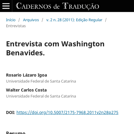
Início
/
Arquivos
/
v. 2 n. 28 (2011): Edição Regular
/
Entrevistas
Entrevista com Washington
Benavides.
Rosario Lázaro Igoa
Universidade Federal de Santa Catarina
Walter Carlos Costa
Universidade Federal de Santa Catarina
DOI:
https://doi.org/10.5007/2175-7968.2011v2n28p275
Resumo