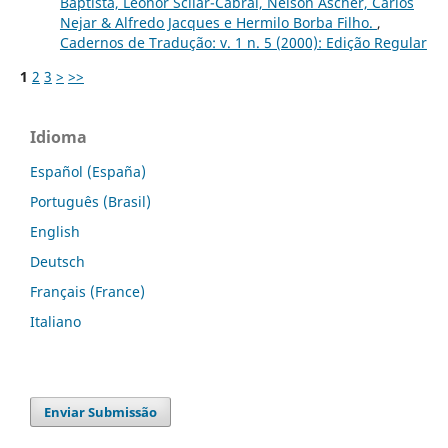
Baptista, Leonor Scliar-Cabral, Nelson Ascher, Carlos
Nejar & Alfredo Jacques e Hermilo Borba Filho.
,
Cadernos de Tradução: v. 1 n. 5 (2000): Edição Regular
1
2
3
>
>>
Idioma
Español (España)
Português (Brasil)
English
Deutsch
Français (France)
Italiano
Enviar Submissão