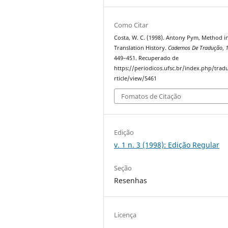
Como Citar
Costa, W. C. (1998). Antony Pym, Method i
Translation History.
Cadernos De Tradução
,
449–451. Recuperado de
https://periodicos.ufsc.br/index.php/trad
rticle/view/5461
Fomatos de Citação
Edição
v. 1 n. 3 (1998): Edição Regular
Seção
Resenhas
Licença