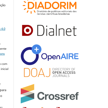
ução
a
 4.0
a
mente
mons
o com
inicial
r
 para
do
ou