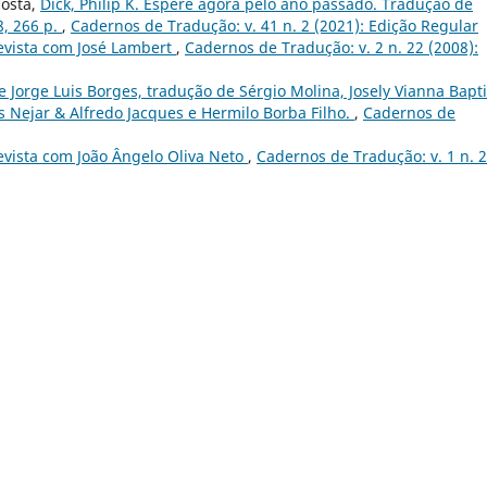
Costa,
Dick, Philip K. Espere agora pelo ano passado. Tradução de
8, 266 p.
,
Cadernos de Tradução: v. 41 n. 2 (2021): Edição Regular
evista com José Lambert
,
Cadernos de Tradução: v. 2 n. 22 (2008):
e Jorge Luis Borges, tradução de Sérgio Molina, Josely Vianna Bapti
s Nejar & Alfredo Jacques e Hermilo Borba Filho.
,
Cadernos de
evista com João Ângelo Oliva Neto
,
Cadernos de Tradução: v. 1 n. 