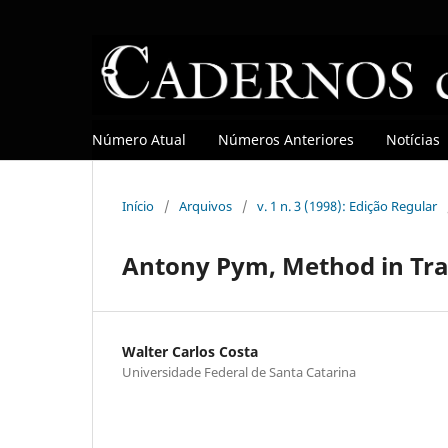
Número Atual
Números Anteriores
Notícias
Início
/
Arquivos
/
v. 1 n. 3 (1998): Edição Regular
Antony Pym, Method in Tra
Walter Carlos Costa
Universidade Federal de Santa Catarina