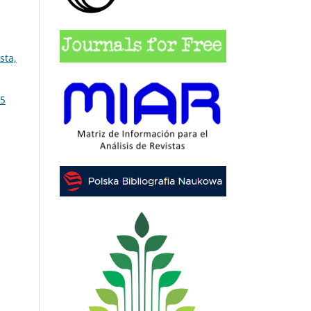
sta,
25