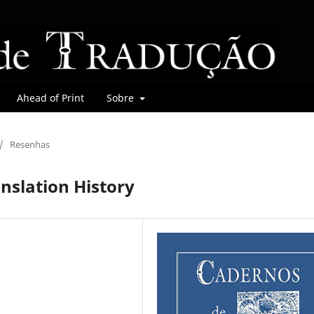
Ahead of Print
Sobre
/
Resenhas
nslation History