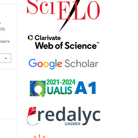
n
1
(3),
ucao/a