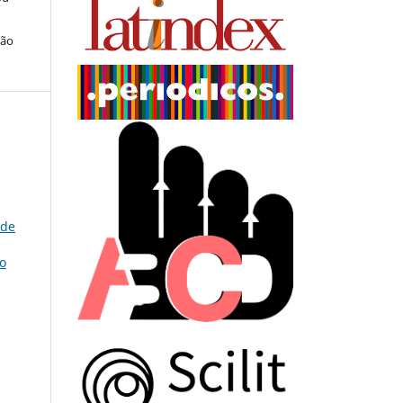
ção
 de
ão