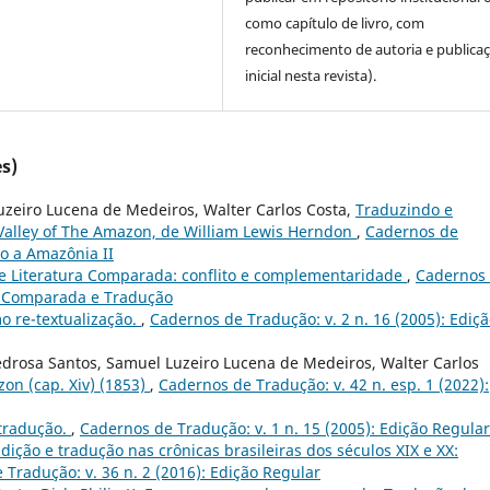
como capítulo de livro, com
reconhecimento de autoria e publica
inicial nesta revista).
s)
uzeiro Lucena de Medeiros, Walter Carlos Costa,
Traduzindo e
 Valley of The Amazon, de William Lewis Herndon
,
Cadernos de
do a Amazônia II
e Literatura Comparada: conflito e complementaridade
,
Cadernos
ura Comparada e Tradução
o re-textualização.
,
Cadernos de Tradução: v. 2 n. 16 (2005): Ediç
edrosa Santos, Samuel Luzeiro Lucena de Medeiros, Walter Carlos
zon (cap. Xiv) (1853)
,
Cadernos de Tradução: v. 42 n. esp. 1 (2022):
 tradução.
,
Cadernos de Tradução: v. 1 n. 15 (2005): Edição Regular
dição e tradução nas crônicas brasileiras dos séculos XIX e XX:
Tradução: v. 36 n. 2 (2016): Edição Regular