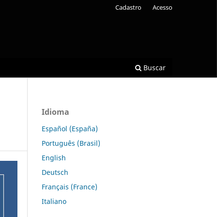
Cadastro
Acesso
Buscar
Idioma
Español (España)
Português (Brasil)
English
Deutsch
Français (France)
Italiano