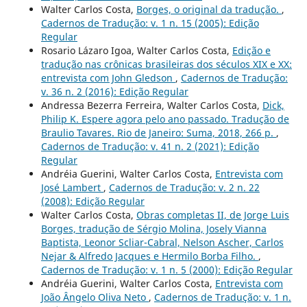
Walter Carlos Costa,
Borges, o original da tradução.
,
Cadernos de Tradução: v. 1 n. 15 (2005): Edição
Regular
Rosario Lázaro Igoa, Walter Carlos Costa,
Edição e
tradução nas crônicas brasileiras dos séculos XIX e XX:
entrevista com John Gledson
,
Cadernos de Tradução:
v. 36 n. 2 (2016): Edição Regular
Andressa Bezerra Ferreira, Walter Carlos Costa,
Dick,
Philip K. Espere agora pelo ano passado. Tradução de
Braulio Tavares. Rio de Janeiro: Suma, 2018, 266 p.
,
Cadernos de Tradução: v. 41 n. 2 (2021): Edição
Regular
Andréia Guerini, Walter Carlos Costa,
Entrevista com
José Lambert
,
Cadernos de Tradução: v. 2 n. 22
(2008): Edição Regular
Walter Carlos Costa,
Obras completas II, de Jorge Luis
Borges, tradução de Sérgio Molina, Josely Vianna
Baptista, Leonor Scliar-Cabral, Nelson Ascher, Carlos
Nejar & Alfredo Jacques e Hermilo Borba Filho.
,
Cadernos de Tradução: v. 1 n. 5 (2000): Edição Regular
Andréia Guerini, Walter Carlos Costa,
Entrevista com
João Ângelo Oliva Neto
,
Cadernos de Tradução: v. 1 n.