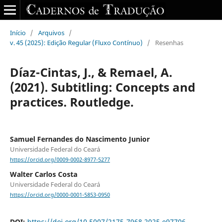
Início
/
Arquivos
/
v. 45 (2025): Edição Regular (Fluxo Contínuo)
/
Resenhas
Díaz-Cintas, J., & Remael, A.
(2021). Subtitling: Concepts and
practices. Routledge.
Samuel Fernandes do Nascimento Junior
Universidade Federal do Ceará
https://orcid.org/0009-0002-8977-5277
Walter Carlos Costa
Universidade Federal do Ceará
https://orcid.org/0000-0001-5853-0950
DOI:
https://doi.org/10.5007/2175-7968.2025.e97706