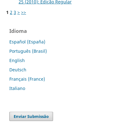
25 (2010): Edição Regular
1
2
3
>
>>
Idioma
Español (España)
Português (Brasil)
English
Deutsch
Français (France)
Italiano
Enviar Submissão