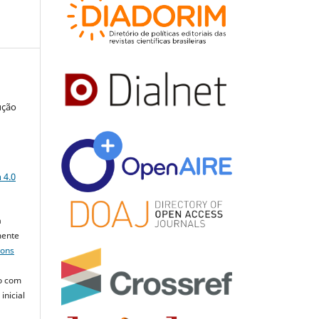
ução
a
 4.0
a
mente
mons
o com
inicial