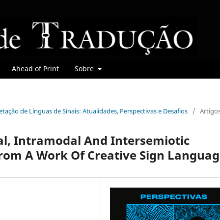
Ahead of Print
Sobre
retação de Línguas de Sinais: Atualidades, Perspectivas e Desafios
/
Artigo
gual, Intramodal And Intersemiotic
rom A Work Of Creative Sign Langua