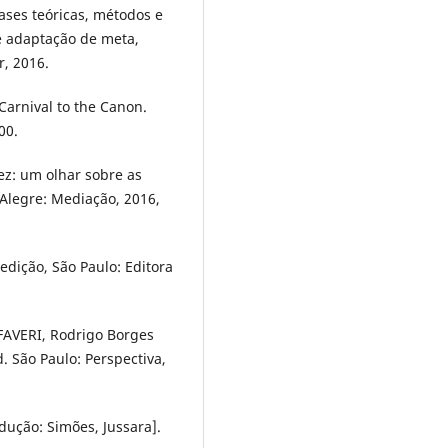
ases teóricas, métodos e
e adaptação de meta,
r, 2016.
Carnival to the Canon.
00.
dez: um olhar sobre as
o Alegre: Mediação, 2016,
 edição, São Paulo: Editora
 FAVERI, Rodrigo Borges
d. São Paulo: Perspectiva,
dução: Simões, Jussara].