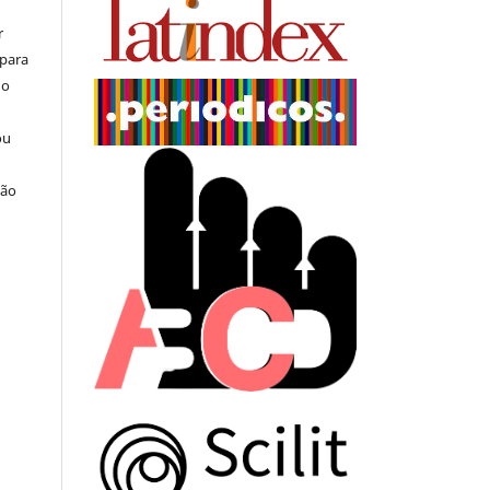
r
 para
do
ou
ção