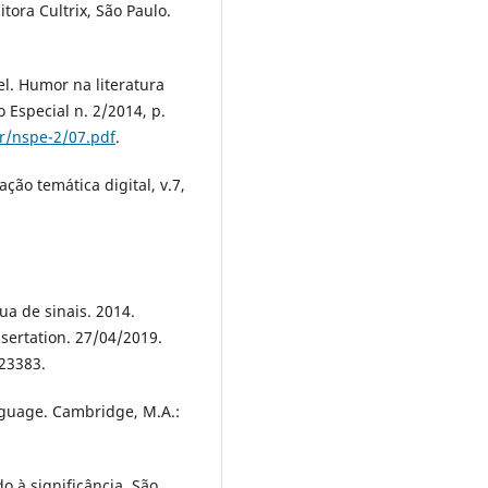
tora Cultrix, São Paulo.
el. Humor na literatura
o Especial n. 2/2014, p.
er/nspe-2/07.pdf
.
ção temática digital, v.7,
ua de sinais. 2014.
ssertation. 27/04/2019.
123383.
nguage. Cambridge, M.A.:
o à significância. São