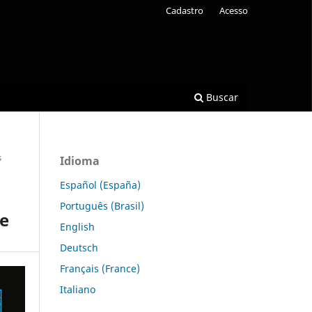
Cadastro
Acesso
Buscar
s
Idioma
Español (España)
Português (Brasil)
ge
English
Deutsch
Français (France)
Italiano