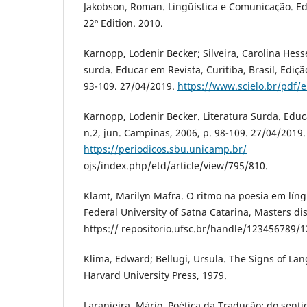
Jakobson, Roman. Lingüística e Comunicação. Edi
22º Edition. 2010.
Karnopp, Lodenir Becker; Silveira, Carolina Hess
surda. Educar em Revista, Curitiba, Brasil, Ediçã
93-109. 27/04/2019.
https://www.scielo.br/pdf/
Karnopp, Lodenir Becker. Literatura Surda. Educa
n.2, jun. Campinas, 2006, p. 98-109. 27/04/2019.
https://periodicos.sbu.unicamp.br/
ojs/index.php/etd/article/view/795/810.
Klamt, Marilyn Mafra. O ritmo na poesia em líng
Federal University of Satna Catarina, Masters di
https:// repositorio.ufsc.br/handle/123456789/
Klima, Edward; Bellugi, Ursula. The Signs of La
Harvard University Press, 1979.
Laranjeira, Mário. Poética da Tradução: do sentid