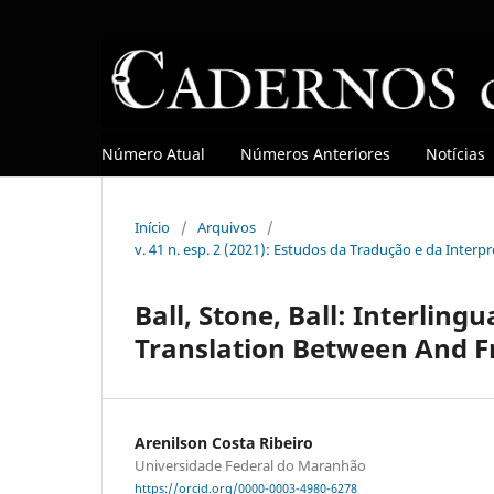
Número Atual
Números Anteriores
Notícias
Início
/
Arquivos
/
v. 41 n. esp. 2 (2021): Estudos da Tradução e da Interp
Ball, Stone, Ball: Interlin
Translation Between And F
Arenilson Costa Ribeiro
Universidade Federal do Maranhão
https://orcid.org/0000-0003-4980-6278