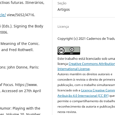
tivas futuras. Itinerários,
Seção
Artigos
cle/
view/5652/4716.
 (Eds.). Signing the Body
Licença
 2006.
Copyright (c) 2021 Cadernos de Trad
e Meaning of the Comic.
n and Fred Rothwell.
Este trabalho está licenciado sob um
licença
Creative Commons Attribution
ons: John Donne, Paris:
International License
.
Autores mantêm os direitos autorais e
concedem à revista o direito de primeir
af Focus. https://www.
publicação, com o trabalho simultanea
licenciado sob a
Licença Creative Com
 Accessed on 27th April
Atribuição 4.0 Internacional (CC BY)
que
permite o compartilhamento do trabalh
reconhecimento da autoria e publicação 
 Humor: Playing with the
nesta revista.
dies. Volume 20, Number