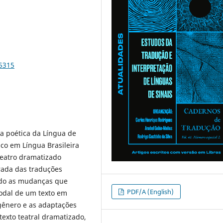
85315
va poética da Língua de
co em Língua Brasileira
 teatro dramatizado
orada das traduções
ando as mudanças que
PDF/A (English)
odal de um texto em
 gênero e as adaptações
exto teatral dramatizado,