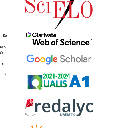
. Ball,
om A
 De
85315