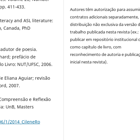
pp. 411-433.
Autores têm autorização para assumi
contratos adicionais separadamente,
eracy and ASL literature:
distribuição não exclusiva da versão 
to, Canada, PhD
trabalho publicada nesta revista (ex.:
publicar em repositório institucional 
como capítulo de livro, com
adutor de poesia.
reconhecimento de autoria e publica
hard; prefácio de
inicial nesta revista).
 do Livro: NUT/UFSC, 2006.
 Eliana Aguiar; revisão
ord, 2007.
e Compreensão e Reflexão
lia: UnB, Masters
606/1/2014_CileneRo