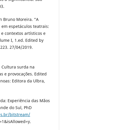
03.
on Bruno Moreira. “A
 em espetáculos teatrais:
 e contextos artísticos e
olume I, 1.ed. Edited by
– 223. 27/04/2019.
” Cultura surda na
s e provocações. Edited
anoas: Editora da Ulbra,
rda: Experiência das Mãos
rande do Sul, PhD
s.br/bitstream/
=1&isAllowed=y.