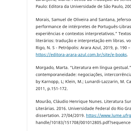
Paulo: Editora da Universidade de São Paulo, 20
Morais, Samuel de Oliveira and Santana, Jefers
performance de intérpretes de Português-Libras
experiências e contextos interpretativos.” Textos
literários: tradução e interpretação em libras. v
Rigo, N. S - Petrópolis: Arara Azul, 2019, p. 190 
https://editora-arara-azul.com.br/site/e-books
.
Morgado, Marta. “Literatura em língua gestual.
contemporaneidade: negociações, intercorrência
by Karnopp, L; Klein, M.; Lunardi-Lazzarin, M. C
2011, p.151-172.
Mourão, Cláudio Henrique Nunes. Literatura Su
Literárias. 2016. Universidade Federal do Rio G
dissertation. 27/04/2019.
https://www.lume.ufrg
handle/10183/151708/001012805.pdf?sequence