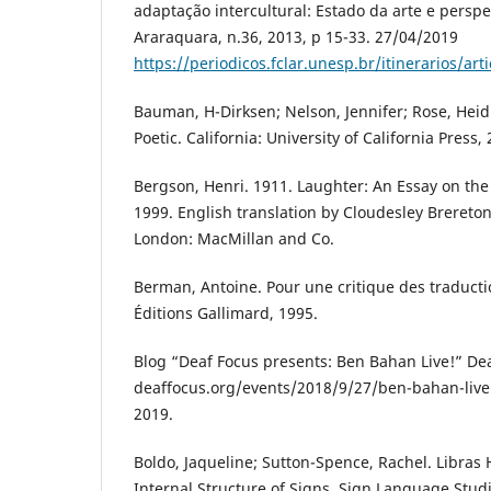
adaptação intercultural: Estado da arte e perspec
Araraquara, n.36, 2013, p 15-33. 27/04/2019
https://periodicos.fclar.unesp.br/itinerarios/arti
Bauman, H-Dirksen; Nelson, Jennifer; Rose, Heidi
Poetic. California: University of California Press,
Bergson, Henri. 1911. Laughter: An Essay on th
1999. English translation by Cloudesley Brereto
London: MacMillan and Co.
Berman, Antoine. Pour une critique des traducti
Éditions Gallimard, 1995.
Blog “Deaf Focus presents: Ben Bahan Live!” De
deaffocus.org/events/2018/9/27/ben-bahan-live.
2019.
Boldo, Jaqueline; Sutton-Spence, Rachel. Libras
Internal Structure of Signs. Sign Language Stu