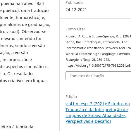
Publicado
 poema narrativo “Ball
24-12-2021
e poético), uma tradução
lmente, humorístico) e,
 por alunos de graduação,
Como Citar
tro visual). Observou-se
Ribeiro, A. C. ., & Sutton-Spence, R. L. (2021)
o mesmo conteúdo foi
Stone, Ball: Interlingual, Intramodal And
êneros, sendo a versão
Intersemiotic Translation Between And Fr
ação, a versão
Work Of Creative Sign Language.
Cadernos
, incorporação e
Tradução
,
41
(esp. 2), 250–272.
https://doi.org/10.5007/2175-7968.2021.e
de aspectos cinemáticos,
la. Os resultados
Fomatos de Citação
os criativos em línguas
Edição
v. 41 n. esp. 2 (2021): Estudos da
Tradução e da Interpretação de
Línguas de Sinais: Atualidades,
Perspectivas e Desafios
ótica à teoria da