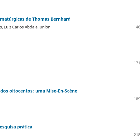
amatúrgicas de Thomas Bernhard
, Luiz Carlos Abdala Junior
146
171
il dos oitocentos: uma Mise-En-Scène
189
esquisa prática
218