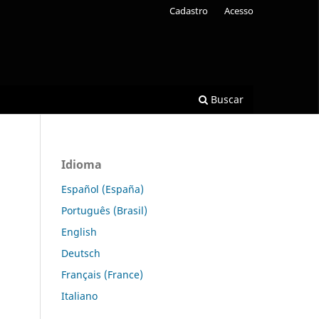
Cadastro
Acesso
Buscar
Idioma
Español (España)
Português (Brasil)
English
Deutsch
Français (France)
Italiano