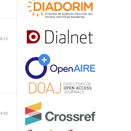
6-13
14-33