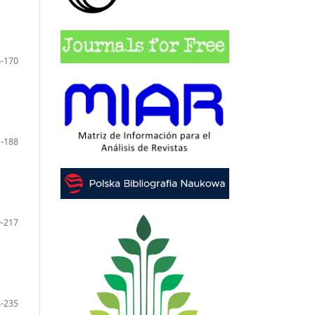
-170
-188
-217
-235