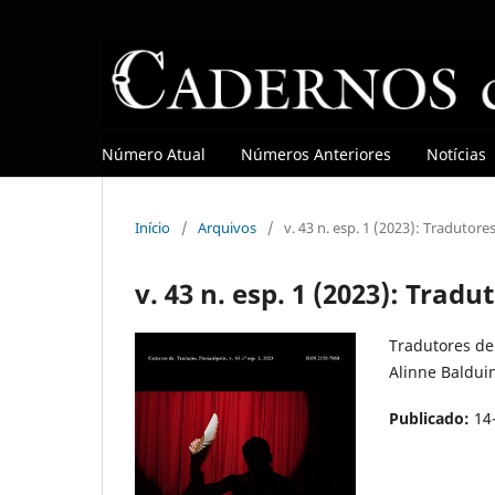
Número Atual
Números Anteriores
Notícias
Início
/
Arquivos
/
v. 43 n. esp. 1 (2023): Tradutore
v. 43 n. esp. 1 (2023): Trad
Tradutores de 
Alinne Baldui
Publicado:
14