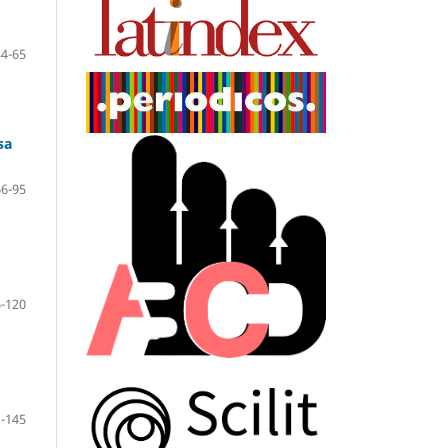
34-65
sa
66-95
-120
-145