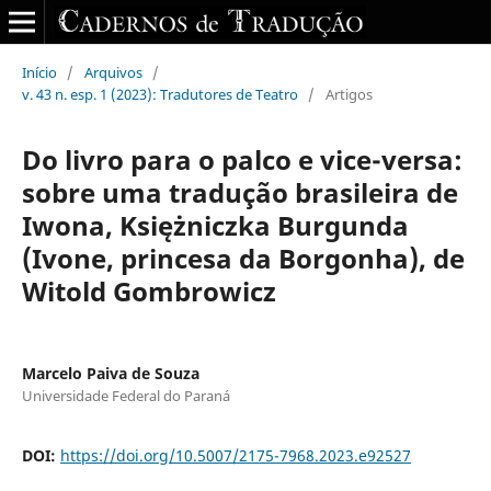
Início
/
Arquivos
/
v. 43 n. esp. 1 (2023): Tradutores de Teatro
/
Artigos
Do livro para o palco e vice-versa:
sobre uma tradução brasileira de
Iwona, Księżniczka Burgunda
(Ivone, princesa da Borgonha), de
Witold Gombrowicz
Marcelo Paiva de Souza
Universidade Federal do Paraná
DOI:
https://doi.org/10.5007/2175-7968.2023.e92527