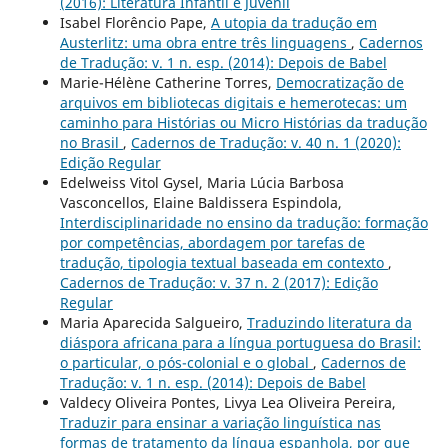
(2016): Literatura Infantil e Juvenil
Isabel Florêncio Pape,
A utopia da tradução em
Austerlitz: uma obra entre três linguagens
,
Cadernos
de Tradução: v. 1 n. esp. (2014): Depois de Babel
Marie-Hélène Catherine Torres,
Democratização de
arquivos em bibliotecas digitais e hemerotecas: um
caminho para Histórias ou Micro Histórias da tradução
no Brasil
,
Cadernos de Tradução: v. 40 n. 1 (2020):
Edição Regular
Edelweiss Vitol Gysel, Maria Lúcia Barbosa
Vasconcellos, Elaine Baldissera Espindola,
Interdisciplinaridade no ensino da tradução: formação
por competências, abordagem por tarefas de
tradução, tipologia textual baseada em contexto
,
Cadernos de Tradução: v. 37 n. 2 (2017): Edição
Regular
Maria Aparecida Salgueiro,
Traduzindo literatura da
diáspora africana para a língua portuguesa do Brasil:
o particular, o pós-colonial e o global
,
Cadernos de
Tradução: v. 1 n. esp. (2014): Depois de Babel
Valdecy Oliveira Pontes, Livya Lea Oliveira Pereira,
Traduzir para ensinar a variação linguística nas
formas de tratamento da língua espanhola, por que