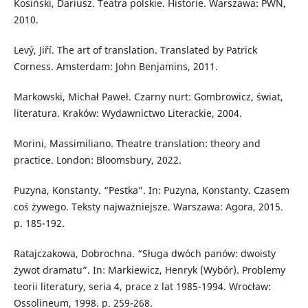
Kosiński, Dariusz. Teatra polskie. Historie. Warszawa: PWN,
2010.
Levý, Jiří. The art of translation. Translated by Patrick
Corness. Amsterdam: John Benjamins, 2011.
Markowski, Michał Paweł. Czarny nurt: Gombrowicz, świat,
literatura. Kraków: Wydawnictwo Literackie, 2004.
Morini, Massimiliano. Theatre translation: theory and
practice. London: Bloomsbury, 2022.
Puzyna, Konstanty. “Pestka”. In: Puzyna, Konstanty. Czasem
coś żywego. Teksty najważniejsze. Warszawa: Agora, 2015.
p. 185-192.
Ratajczakowa, Dobrochna. “Sługa dwóch panów: dwoisty
żywot dramatu”. In: Markiewicz, Henryk (Wybór). Problemy
teorii literatury, seria 4, prace z lat 1985-1994. Wrocław:
Ossolineum, 1998. p. 259-268.