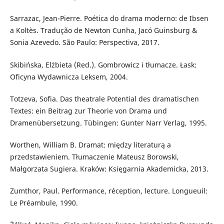
Sarrazac, Jean-Pierre. Poética do drama moderno: de Ibsen
a Koltès. Tradução de Newton Cunha, Jacó Guinsburg &
Sonia Azevedo. São Paulo: Perspectiva, 2017.
Skibińska, Elżbieta (Red.). Gombrowicz i tłumacze. Łask:
Oficyna Wydawnicza Leksem, 2004.
Totzeva, Sofia. Das theatrale Potential des dramatischen
Textes: ein Beitrag zur Theorie von Drama und
Dramenübersetzung. Tübingen: Gunter Narr Verlag, 1995.
Worthen, William B. Dramat: między literaturą a
przedstawieniem. Tłumaczenie Mateusz Borowski,
Małgorzata Sugiera. Kraków: Księgarnia Akademicka, 2013.
Zumthor, Paul. Performance, réception, lecture. Longueuil:
Le Préambule, 1990.