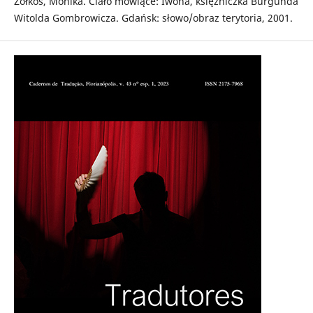
Żółkoś, Monika. Ciało mówiące: Iwona, księżniczka Burgunda
Witolda Gombrowicza. Gdańsk: słowo/obraz terytoria, 2001.