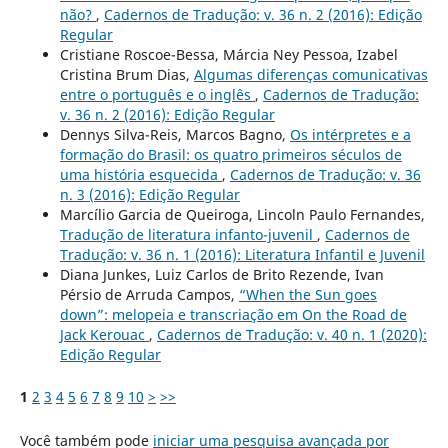
não?
,
Cadernos de Tradução: v. 36 n. 2 (2016): Edição
Regular
Cristiane Roscoe-Bessa, Márcia Ney Pessoa, Izabel
Cristina Brum Dias,
Algumas diferenças comunicativas
entre o português e o inglês
,
Cadernos de Tradução:
v. 36 n. 2 (2016): Edição Regular
Dennys Silva-Reis, Marcos Bagno,
Os intérpretes e a
formação do Brasil: os quatro primeiros séculos de
uma história esquecida
,
Cadernos de Tradução: v. 36
n. 3 (2016): Edição Regular
Marcílio Garcia de Queiroga, Lincoln Paulo Fernandes,
Tradução de literatura infanto-juvenil
,
Cadernos de
Tradução: v. 36 n. 1 (2016): Literatura Infantil e Juvenil
Diana Junkes, Luiz Carlos de Brito Rezende, Ivan
Pérsio de Arruda Campos,
“When the Sun goes
down”: melopeia e transcriação em On the Road de
Jack Kerouac
,
Cadernos de Tradução: v. 40 n. 1 (2020):
Edição Regular
1
2
3
4
5
6
7
8
9
10
>
>>
Você também pode
iniciar uma pesquisa avançada por