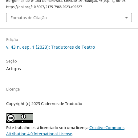
Borgonha), de Witold Gombrowicz.
Cadernos De Tradução
,
43
(esp. 1), 66–95.
https://doi.org/10.5007/2175-7968.2023.e92527
Fomatos de Citação
Edição
v. 43 n. esp. 1 (2023): Tradutores de Teatro
Seção
Artigos
Licença
Copyright (c) 2023 Cadernos de Tradução
Este trabalho está licenciado sob uma licença
Creative Commons
Attribution 4.0 International License
.