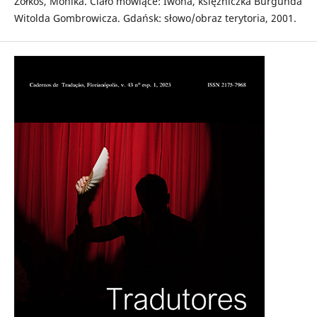
Żółkoś, Monika. Ciało mówiące: Iwona, księżniczka Burgunda
Witolda Gombrowicza. Gdańsk: słowo/obraz terytoria, 2001.