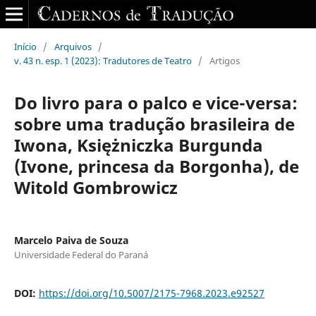
Início
/
Arquivos
/
v. 43 n. esp. 1 (2023): Tradutores de Teatro
/
Artigos
Do livro para o palco e vice-versa:
sobre uma tradução brasileira de
Iwona, Księżniczka Burgunda
(Ivone, princesa da Borgonha), de
Witold Gombrowicz
Marcelo Paiva de Souza
Universidade Federal do Paraná
DOI:
https://doi.org/10.5007/2175-7968.2023.e92527