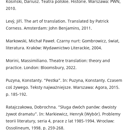
Kosiński, Dariusz. Teatra polskie. Historie. Warszawa: PWN,
2010.
Levý, Jiří. The art of translation. Translated by Patrick
Corness. Amsterdam: John Benjamins, 2011.
Markowski, Michał Paweł. Czarny nurt: Gombrowicz, świat,
literatura. Kraków: Wydawnictwo Literackie, 2004.
Morini, Massimiliano. Theatre translation: theory and
practice. London: Bloomsbury, 2022.
Puzyna, Konstanty. “Pestka”. In: Puzyna, Konstanty. Czasem
coś żywego. Teksty najważniejsze. Warszawa: Agora, 2015.
p. 185-192.
Ratajczakowa, Dobrochna. “Sługa dwóch panów: dwoisty
żywot dramatu”. In: Markiewicz, Henryk (Wybór). Problemy
teorii literatury, seria 4, prace z lat 1985-1994. Wrocław:
Ossolineum, 1998. p. 259-268.