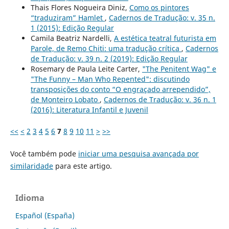
Thais Flores Nogueira Diniz,
Como os pintores
“traduziram” Hamlet
,
Cadernos de Tradução: v. 35 n.
1 (2015): Edição Regular
Camila Beatriz Nardelli,
A estética teatral futurista em
Parole, de Remo Chiti: uma tradução crítica
,
Cadernos
de Tradução: v. 39 n. 2 (2019): Edição Regular
Rosemary de Paula Leite Carter,
"The Penitent Wag" e
"The Funny – Man Who Repented": discutindo
transposições do conto “O engraçado arrependido”,
de Monteiro Lobato
,
Cadernos de Tradução: v. 36 n. 1
(2016): Literatura Infantil e Juvenil
<<
<
2
3
4
5
6
7
8
9
10
11
>
>>
Você também pode
iniciar uma pesquisa avançada por
similaridade
para este artigo.
Idioma
Español (España)