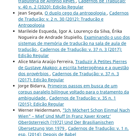
tradutória de Alfonso Reyes
,
Cadernos de Tradução:
v. 40 n. 2 (2020): Edição Regular
Jean Segata,
O duplo cego da antropologia
,
Cadernos
de Tradução: v. 2 n. 30 (2012): Tradução e
Antropologia
Marileide Esqueda, Igor A. Lourenço da Silva, Érika
Nogueira de Andrade Stupiello,
Examinando o uso dos
sistemas de memória de tradução na sala de aula de
tradução
,
Cadernos de Tradução: v. 37 n. 3 (2017):
Edição Regular
Alice Maria Araújo Ferreira,
Traduzir À Petites Pierres
de Gustave Akakpo: a escrita heterogênea e a questão
dos provérbios
,
Cadernos de Tradução: v. 37 n. 3
(2017): Edição Regular
Jorge Bidarra,
Primeiros passos em busca de um
corpus paralelo bilíngue voltado para o tratamento da
ambiguidade
,
Cadernos de Tradução: v. 35 n. 1
(2015): Edição Regular
Werner Heidermann,
"Ich Möchert Schon Einmal Nach
Wien" – Mief Und Muff In Franz Xaver Kroetz‘
Oberösterreich (1972) Und Der Brasilianischen
Übersetzung Von 1979
,
Cadernos de Tradução: v. 1 n.
esp. (2014): Depois de Babel