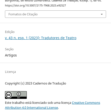
Borgonha), de Witold Gombrowicz.
Cadernos De Tradução
,
43
(esp. 1), 66–95.
https://doi.org/10.5007/2175-7968.2023.e92527
Fomatos de Citação
Edição
v. 43 n. esp. 1 (2023): Tradutores de Teatro
Seção
Artigos
Licença
Copyright (c) 2023 Cadernos de Tradução
Este trabalho está licenciado sob uma licença
Creative Commons
Attribution 4.0 International License
.