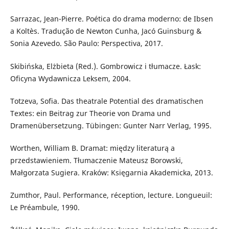
Sarrazac, Jean-Pierre. Poética do drama moderno: de Ibsen
a Koltès. Tradução de Newton Cunha, Jacó Guinsburg &
Sonia Azevedo. São Paulo: Perspectiva, 2017.
Skibińska, Elżbieta (Red.). Gombrowicz i tłumacze. Łask:
Oficyna Wydawnicza Leksem, 2004.
Totzeva, Sofia. Das theatrale Potential des dramatischen
Textes: ein Beitrag zur Theorie von Drama und
Dramenübersetzung. Tübingen: Gunter Narr Verlag, 1995.
Worthen, William B. Dramat: między literaturą a
przedstawieniem. Tłumaczenie Mateusz Borowski,
Małgorzata Sugiera. Kraków: Księgarnia Akademicka, 2013.
Zumthor, Paul. Performance, réception, lecture. Longueuil:
Le Préambule, 1990.