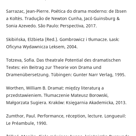
Sarrazac, Jean-Pierre. Poética do drama moderno: de Ibsen
a Koltès. Tradução de Newton Cunha, Jacó Guinsburg &
Sonia Azevedo. São Paulo: Perspectiva, 2017.
Skibińska, Elżbieta (Red.). Gombrowicz i tłumacze. Łask:
Oficyna Wydawnicza Leksem, 2004.
Totzeva, Sofia. Das theatrale Potential des dramatischen
Textes: ein Beitrag zur Theorie von Drama und
Dramenübersetzung. Tübingen: Gunter Narr Verlag, 1995.
Worthen, William B. Dramat: między literaturą a
przedstawieniem. Tłumaczenie Mateusz Borowski,
Małgorzata Sugiera. Kraków: Księgarnia Akademicka, 2013.
Zumthor, Paul. Performance, réception, lecture. Longueuil:
Le Préambule, 1990.