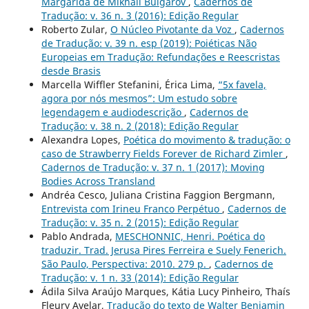
Margarida de Mikhail Bulgarov
,
Cadernos de
Tradução: v. 36 n. 3 (2016): Edição Regular
Roberto Zular,
O Núcleo Pivotante da Voz
,
Cadernos
de Tradução: v. 39 n. esp (2019): Poiéticas Não
Europeias em Tradução: Refundações e Reescristas
desde Brasis
Marcella Wiffler Stefanini, Érica Lima,
“5x favela,
agora por nós mesmos”: Um estudo sobre
legendagem e audiodescrição
,
Cadernos de
Tradução: v. 38 n. 2 (2018): Edição Regular
Alexandra Lopes,
Poética do movimento & tradução: o
caso de Strawberry Fields Forever de Richard Zimler
,
Cadernos de Tradução: v. 37 n. 1 (2017): Moving
Bodies Across Transland
Andréa Cesco, Juliana Cristina Faggion Bergmann,
Entrevista com Irineu Franco Perpétuo
,
Cadernos de
Tradução: v. 35 n. 2 (2015): Edição Regular
Pablo Andrada,
MESCHONNIC, Henri. Poética do
traduzir. Trad. Jerusa Pires Ferreira e Suely Fenerich.
São Paulo, Perspectiva: 2010. 279 p.
,
Cadernos de
Tradução: v. 1 n. 33 (2014): Edição Regular
Ádila Silva Araújo Marques, Kátia Lucy Pinheiro, Thaís
Fleury Avelar,
Tradução do texto de Walter Benjamin