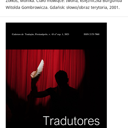
Żółkoś, Monika. Ciało mówiące: Iwona, księżniczka Burgunda
Witolda Gombrowicza. Gdańsk: słowo/obraz terytoria, 2001.