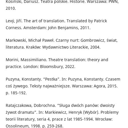
Kosiński, Dariusz. Teatra polskie. Historie. Warszawa: PWN,
2010.
Levý, Jiří. The art of translation. Translated by Patrick
Corness. Amsterdam: John Benjamins, 2011.
Markowski, Michał Paweł. Czarny nurt: Gombrowicz, świat,
literatura. Kraków: Wydawnictwo Literackie, 2004.
Morini, Massimiliano. Theatre translation: theory and
practice. London: Bloomsbury, 2022.
Puzyna, Konstanty. “Pestka”. In: Puzyna, Konstanty. Czasem
coś żywego. Teksty najważniejsze. Warszawa: Agora, 2015.
p. 185-192.
Ratajczakowa, Dobrochna. “Sługa dwóch panów: dwoisty
żywot dramatu”. In: Markiewicz, Henryk (Wybór). Problemy
teorii literatury, seria 4, prace z lat 1985-1994. Wrocław:
Ossolineum, 1998. p. 259-268.