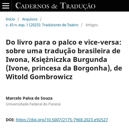
Início
/
Arquivos
/
v. 43 n. esp. 1 (2023): Tradutores de Teatro
/
Artigos
Do livro para o palco e vice-versa:
sobre uma tradução brasileira de
Iwona, Księżniczka Burgunda
(Ivone, princesa da Borgonha), de
Witold Gombrowicz
Marcelo Paiva de Souza
Universidade Federal do Paraná
DOI:
https://doi.org/10.5007/2175-7968.2023.e92527