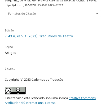
Borgonha), de Witold Gombrowicz.
Cadernos De Tradução
,
43
(esp. 1), 66–95.
https://doi.org/10.5007/2175-7968.2023.e92527
Fomatos de Citação
Edição
v. 43 n. esp. 1 (2023): Tradutores de Teatro
Seção
Artigos
Licença
Copyright (c) 2023 Cadernos de Tradução
Este trabalho está licenciado sob uma licença
Creative Commons
Attribution 4.0 International License
.