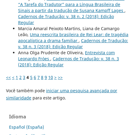
“A Tarefa do Tradutor” para a Língua Brasileira de
Sinais a partir da tradução de Susana Kampff Lages
,
Cadernos de Tradução: v. 38 n. 2 (2018): Edição
Regular
Marcia Amaral Peixoto Martins, Liana de Camargo
Leão,
Uma reescrita brasileira de Rei Lear: de tragédia
apocalíptica a drama familiar
,
Cadernos de Tradução:
v. 38 n. 3 (2018): Edição Regular
Anna Olga Prudente de Oliveira,
Entrevista com
Leonardo Fróes
,
Cadernos de Tradução: v. 38 n. 3
(2018): Edição Regular
<<
<
1
2
3
4
5
6
7
8
9
10
>
>>
Você também pode
iniciar uma pesquisa avançada por
similaridade
para este artigo.
Idioma
Español (España)