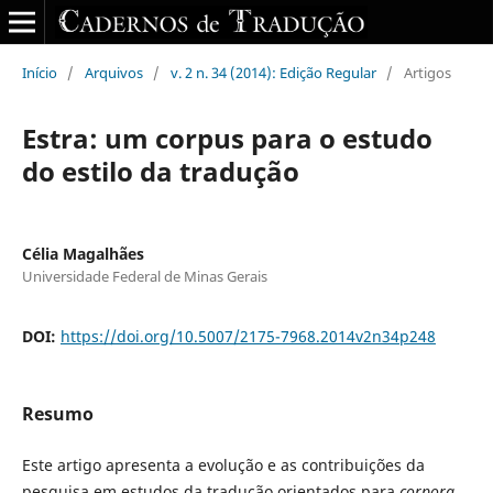
Início
/
Arquivos
/
v. 2 n. 34 (2014): Edição Regular
/
Artigos
Estra: um corpus para o estudo
do estilo da tradução
Célia Magalhães
Universidade Federal de Minas Gerais
DOI:
https://doi.org/10.5007/2175-7968.2014v2n34p248
Resumo
Este artigo apresenta a evolução e as contribuições da
pesquisa em estudos da tradução orientados para
corpora