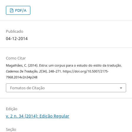
PDF/A
Publicado
04-12-2014
Como Citar
Magalhães, C. (2014). Estra: um corpus para o estudo do estilo da tradução.
Cadernos De Tradução
,
2
(34), 248–271. https://doi.org/10.5007/2175-
7968.2014v2n34p248
Fomatos de Citação
Edição
v. 2 n. 34 (2014): Edição Regular
Seção