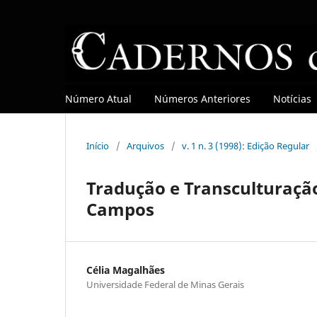
Número Atual
Números Anteriores
Notícias
Início
/
Arquivos
/
v. 1 n. 3 (1998): Edição Regular
Tradução e Transculturaçã
Campos
Célia Magalhães
Universidade Federal de Minas Gerais