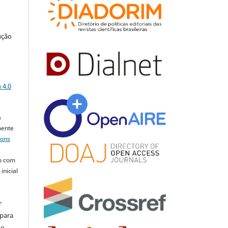
ução
a
 4.0
a
mente
mons
o com
inicial
r
 para
do