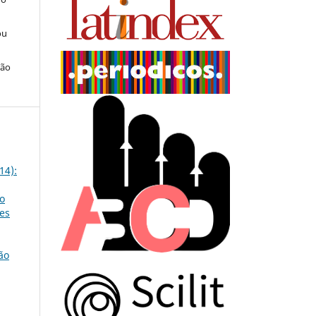
ou
ção
14):
o
res
ão