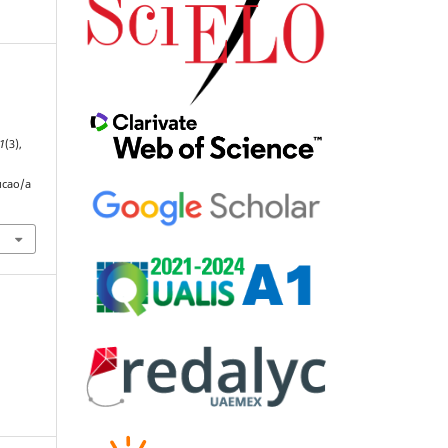
1
(3),
ucao/a