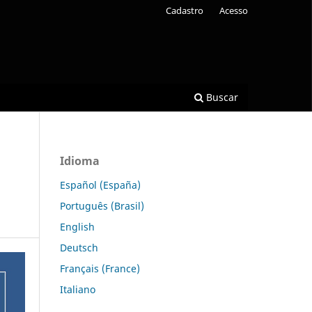
Cadastro
Acesso
Buscar
Idioma
Español (España)
Português (Brasil)
English
Deutsch
Français (France)
Italiano