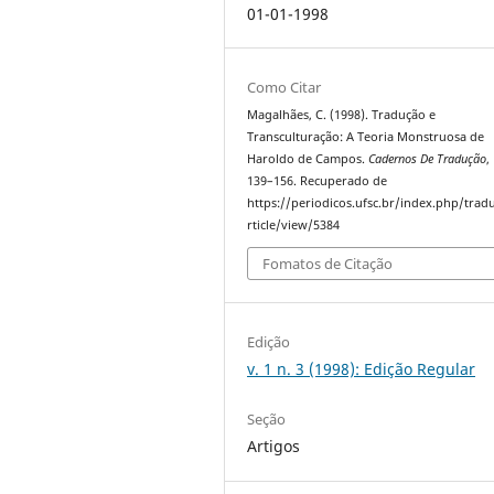
01-01-1998
Como Citar
Magalhães, C. (1998). Tradução e
Transculturação: A Teoria Monstruosa de
Haroldo de Campos.
Cadernos De Tradução
,
139–156. Recuperado de
https://periodicos.ufsc.br/index.php/trad
rticle/view/5384
Fomatos de Citação
Edição
v. 1 n. 3 (1998): Edição Regular
Seção
Artigos