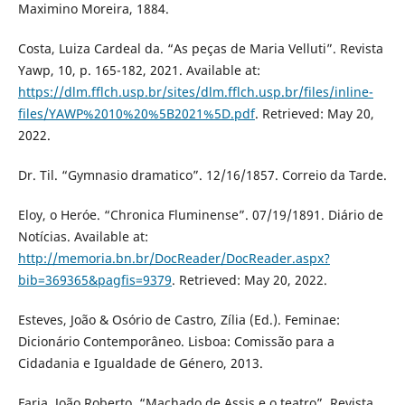
Maximino Moreira, 1884.
Costa, Luiza Cardeal da. “As peças de Maria Velluti”. Revista
Yawp, 10, p. 165-182, 2021. Available at:
https://dlm.fflch.usp.br/sites/dlm.fflch.usp.br/files/inline-
files/YAWP%2010%20%5B2021%5D.pdf
. Retrieved: May 20,
2022.
Dr. Til. “Gymnasio dramatico”. 12/16/1857. Correio da Tarde.
Eloy, o Heróe. “Chronica Fluminense”. 07/19/1891. Diário de
Notícias. Available at:
http://memoria.bn.br/DocReader/DocReader.aspx?
bib=369365&pagfis=9379
. Retrieved: May 20, 2022.
Esteves, João & Osório de Castro, Zília (Ed.). Feminae:
Dicionário Contemporâneo. Lisboa: Comissão para a
Cidadania e Igualdade de Género, 2013.
Faria, João Roberto. “Machado de Assis e o teatro”. Revista