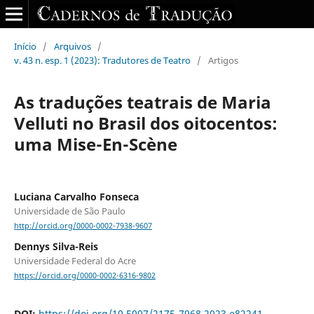
Início
/
Arquivos
/
v. 43 n. esp. 1 (2023): Tradutores de Teatro
/
Artigos
As traduções teatrais de Maria
Velluti no Brasil dos oitocentos:
uma Mise-En-Scène
Luciana Carvalho Fonseca
Universidade de São Paulo
http://orcid.org/0000-0002-7938-9607
Dennys Silva-Reis
Universidade Federal do Acre
https://orcid.org/0000-0002-6316-9802
DOI:
https://doi.org/10.5007/2175-7968.2023.e82241