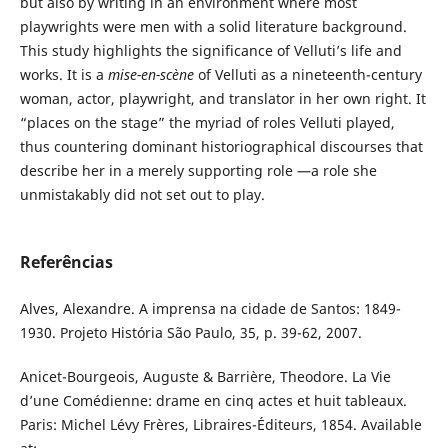
but also by writing in an environment where most
playwrights were men with a solid literature background.
This study highlights the significance of Velluti’s life and
works. It is a
mise-en-scène
of Velluti as a nineteenth-century
woman, actor, playwright, and translator in her own right. It
“places on the stage” the myriad of roles Velluti played,
thus countering dominant historiographical discourses that
describe her in a merely supporting role —a role she
unmistakably did not set out to play.
Referências
Alves, Alexandre. A imprensa na cidade de Santos: 1849-
1930. Projeto História São Paulo, 35, p. 39-62, 2007.
Anicet-Bourgeois, Auguste & Barrière, Theodore. La Vie
d’une Comédienne: drame en cinq actes et huit tableaux.
Paris: Michel Lévy Frères, Libraires-Éditeurs, 1854. Available