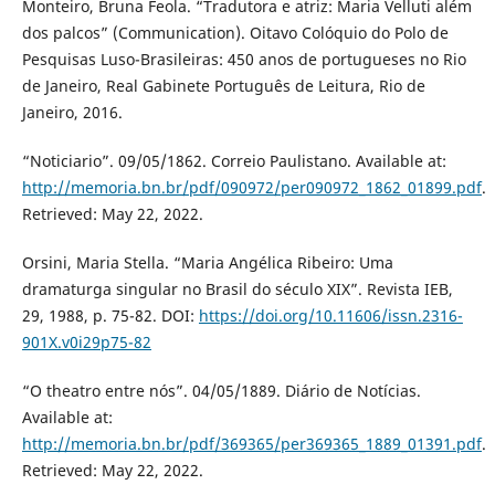
Monteiro, Bruna Feola. “Tradutora e atriz: Maria Velluti além
dos palcos” (Communication). Oitavo Colóquio do Polo de
Pesquisas Luso-Brasileiras: 450 anos de portugueses no Rio
de Janeiro, Real Gabinete Português de Leitura, Rio de
Janeiro, 2016.
“Noticiario”. 09/05/1862. Correio Paulistano. Available at:
http://memoria.bn.br/pdf/090972/per090972_1862_01899.pdf
.
Retrieved: May 22, 2022.
Orsini, Maria Stella. “Maria Angélica Ribeiro: Uma
dramaturga singular no Brasil do século XIX”. Revista IEB,
29, 1988, p. 75-82. DOI:
https://doi.org/10.11606/issn.2316-
901X.v0i29p75-82
“O theatro entre nós”. 04/05/1889. Diário de Notícias.
Available at:
http://memoria.bn.br/pdf/369365/per369365_1889_01391.pdf
.
Retrieved: May 22, 2022.