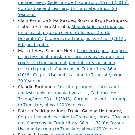
perspectives
,
Cadernos de Tradução: v. 36 n. 1 (2016):
Corpus Use and Learning to Translate, almost 20
Years on
Clara Peron da Silva Guedes, Roberta Rego Rodrigues,
Isabella Ferreira Mozzillo,
Modalidades de tradução:
uma investigação do conto traduzido “Dez de
Dezembro”
,
Cadernos de Tradução: v. 37 n. 2 (2017):
Edição Regular
María Teresa Sánchez Nieto,
Learner corpora, corpora
of professional translations and creative writing in a
course on translation of general texts: an action
research project
,
Cadernos de Tradução: v. 36 n. 1
(2016): Corpus Use and Learning to Translate, almost
20 Years on
Claudio Fantinuoli,
Revisiting corpus creation and
analysis tools for translation tasks
,
Cadernos de
Tradução: v. 36 n. 1 (2016): Corpus Use and Learning
to Translate, almost 20 Years on
Patricia Rodríguez-Inés, Daniel Gallego-Hernández,
Corpus Use and Learning to Translate, almost 20 years
on
,
Cadernos de Tradução: v. 36 n. 1 (2016): Corpus
Use and Learning to Translate, almost 20 Years on
Elizabeth Lowe,
A tradução sem fronteiras: