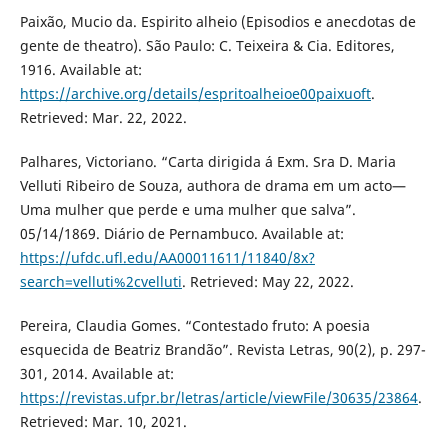
Paixão, Mucio da. Espirito alheio (Episodios e anecdotas de
gente de theatro). São Paulo: C. Teixeira & Cia. Editores,
1916. Available at:
https://archive.org/details/espritoalheioe00paixuoft
.
Retrieved: Mar. 22, 2022.
Palhares, Victoriano. “Carta dirigida á Exm. Sra D. Maria
Velluti Ribeiro de Souza, authora de drama em um acto—
Uma mulher que perde e uma mulher que salva”.
05/14/1869. Diário de Pernambuco. Available at:
https://ufdc.ufl.edu/AA00011611/11840/8x?
search=velluti%2cvelluti
. Retrieved: May 22, 2022.
Pereira, Claudia Gomes. “Contestado fruto: A poesia
esquecida de Beatriz Brandão”. Revista Letras, 90(2), p. 297-
301, 2014. Available at:
https://revistas.ufpr.br/letras/article/viewFile/30635/23864
.
Retrieved: Mar. 10, 2021.