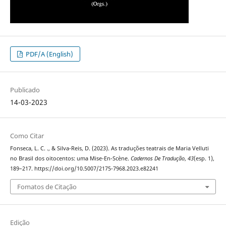
PDF/A (English)
Publicado
14-03-2023
Como Citar
Fonseca, L. C. ., & Silva-Reis, D. (2023). As traduções teatrais de Maria Velluti
no Brasil dos oitocentos: uma Mise-En-Scène.
Cadernos De Tradução
,
43
(esp. 1),
189–217. https://doi.org/10.5007/2175-7968.2023.e82241
Fomatos de Citação
Edição