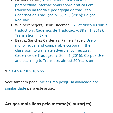
perspectivas internacionais sobre práticas em
transição na teoria e pedagogia da tradução
,
Cadernos de Tradução: v. 36 n. 3 (2016): Edição
Regular
Winibert Segers, Henri Bloemen,
Exil et discours sur la
traduction
,
Cadernos de Tradução: v. 38 n. 1 (2018):
Translation in Exile
Beatriz Sánchez Cárdenas, Pamela Faber,
Use of
monolingual and comparable corpora in the
classroom to translate adverbial connectors
,
Cadernos de Tradução: v. 36 n. 1 (2016): Corpus Use
and Learning to Translate, almost 20 Years on
1
2
3
4
5
6
7
8
9
10
>
>>
Você também pode
iniciar uma pesquisa avançada por
similaridade
para este artigo.
Artigos mais lidos pelo mesmo(s) autor(es)