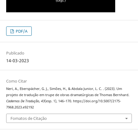
PDF/A
Publicado
14-03-2023
Como Citar
Neri, A., Eberspächer, G. J., Simões, H., & Abdala Junior, L. C. . (2023). Um
projeto de tradução em trupe de obras dramatúrgicas de Thomas Bernhard.
Cadernos De Tradução
,
43
(esp. 1), 146–170. https://doi.org/10.5007/2175-
7968.2023.e92192
Fomatos de Citação