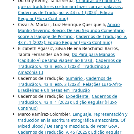
Dorothy Kenny, Talita Serpa,
Criaturas de hábito? O
que os tradutores costumam fazer com as palavras
,
Cadernos de Tradução: v. 44 n. 1 (2024): Edição
Regular (Fluxo Contínuo)
Cezar A. Mortari, Luiz Henrique Queriquelli,
Anício
Mânlio Severino Boécio: De seu Segundo Comentário
sobre a Isagoge de Porfírio
,
Cadernos de Tradução: v.
43 n. 1 (2023): Edição Regular (Fluxo Contínuo)
Elizabeth Agassiz, Silvia Helena Benchimol Barros,
Tabita Fernandes da Silva,
Do Pará para Manaos
(capítulo V) de Uma Viagem ao Brasil
,
Cadernos de
Tradução: v. 43 n. esp. 2 (2023): Traduzindo a
Amazônia III
Cadernos de Tradução,
Sumário
,
Cadernos de
Tradução: v. 43 n. esp. 3 (2023): Relações Luso-Afro-
Brasileiras e Chinesas em Tradução
Cadernos de Tradução,
Expediente
,
Cadernos de
Tradução: v. 43 n. 1 (2023): Edição Regular (Fluxo
Contínuo)
Marco Ramírez-Colombier,
Lenguaje, representación y
traducción en la escritura etnográfica amazonista. Of
Mixed Blood / De sangre mezclada, de Peter Gow
,
Cadernos de Tradução: v. 45 (2025): Edição Regular