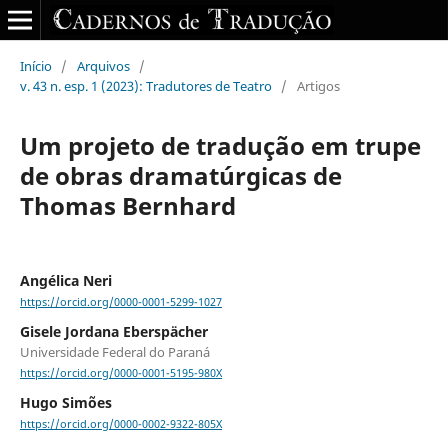
Início
/
Arquivos
/
v. 43 n. esp. 1 (2023): Tradutores de Teatro
/
Artigos
Um projeto de tradução em trupe
de obras dramatúrgicas de
Thomas Bernhard
Angélica Neri
https://orcid.org/0000-0001-5299-1027
Gisele Jordana Eberspächer
Universidade Federal do Paraná
https://orcid.org/0000-0001-5195-980X
Hugo Simões
https://orcid.org/0000-0002-9322-805X