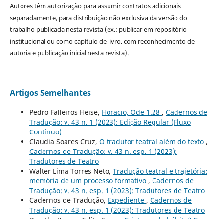
Autores têm autorização para assumir contratos adicionais
separadamente, para distribuição não exclusiva da versão do
trabalho publicada nesta revista (ex.: publicar em repositório
institucional ou como capítulo de livro, com reconhecimento de
autoria e publicação inicial nesta revista).
Artigos Semelhantes
Pedro Falleiros Heise,
Horácio, Ode 1.28
,
Cadernos de
Tradução: v. 43 n. 1 (2023): Edição Regular (Fluxo
Contínuo)
Claudia Soares Cruz,
O tradutor teatral além do texto
,
Cadernos de Tradução: v. 43 n. esp. 1 (2023):
Tradutores de Teatro
Walter Lima Torres Neto,
Tradução teatral e trajetória:
memória de um processo formativo
,
Cadernos de
Tradução: v. 43 n. esp. 1 (2023): Tradutores de Teatro
Cadernos de Tradução,
Expediente
,
Cadernos de
Tradução: v. 43 n. esp. 1 (2023): Tradutores de Teatro