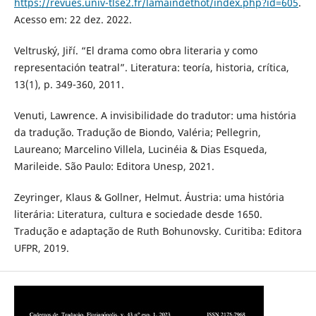
https://revues.univ-tlse2.fr/lamaindethot/index.php?id=605
.
Acesso em: 22 dez. 2022.
Veltruský, Jiří. “El drama como obra literaria y como
representación teatral”. Literatura: teoría, historia, crítica,
13(1), p. 349-360, 2011.
Venuti, Lawrence. A invisibilidade do tradutor: uma história
da tradução. Tradução de Biondo, Valéria; Pellegrin,
Laureano; Marcelino Villela, Lucinéia & Dias Esqueda,
Marileide. São Paulo: Editora Unesp, 2021.
Zeyringer, Klaus & Gollner, Helmut. Áustria: uma história
literária: Literatura, cultura e sociedade desde 1650.
Tradução e adaptação de Ruth Bohunovsky. Curitiba: Editora
UFPR, 2019.