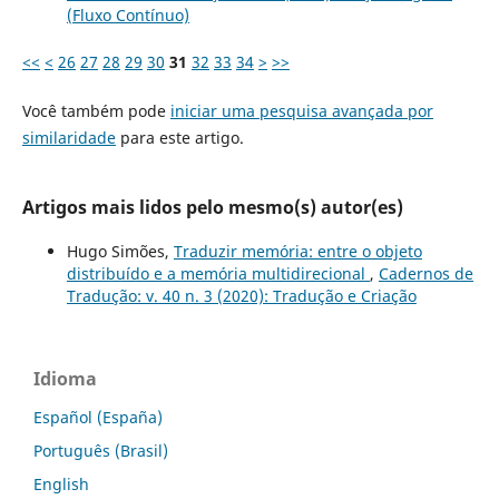
(Fluxo Contínuo)
<<
<
26
27
28
29
30
31
32
33
34
>
>>
Você também pode
iniciar uma pesquisa avançada por
similaridade
para este artigo.
Artigos mais lidos pelo mesmo(s) autor(es)
Hugo Simões,
Traduzir memória: entre o objeto
distribuído e a memória multidirecional
,
Cadernos de
Tradução: v. 40 n. 3 (2020): Tradução e Criação
Idioma
Español (España)
Português (Brasil)
English