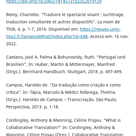
https://doi.org/10.5965/1414573102352019129
Bomy, Charlotte. “Traduire le spectacle vivant : surtitrage,
traduction simultanée et autres dispositifs”. La main de
Thôt, 4, p. 1-7, 2016. Disponível em:
https://revues.univ-
tlse2.fr/lamaindethot/index.php?id=648
. Acesso em: 16 nov.
2022.
Caetano, José A. Palma & Bohunovsky, Ruth. “Portugal und
Brasilien”. In: Huber, Martin & Mittermayer, Manfred
(Orgs.). Bernhard-Handbuch. Stuttgart, 2018. p. 497-499.
Campos, Haroldo de. “Da tradução como criação e como
crítica”. In: Tápia, Marcelo & Médici Nóbrega, Thelma
(Orgs.). Haroldo de Campos – Transcriação. São Paulo:
Perspectiva, 2013. p. 1-18.
Cordingley, Anthony & Manning, Céline Frigau. “What is
Collaborative Translation?” In: Cordingley, Anthony &
Manning, Céline Frigau (Orgs.). Collaborative Translation: