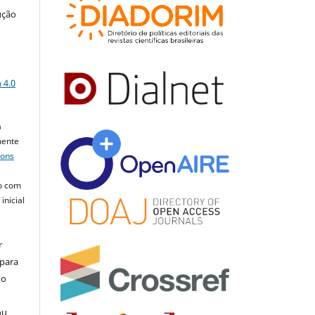
ução
a
 4.0
a
mente
mons
o com
inicial
r
 para
do
ou