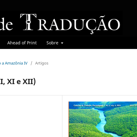
Ahead of Print
Sobre
do a Amazônia IV
/
Artigos
, XI e XII)