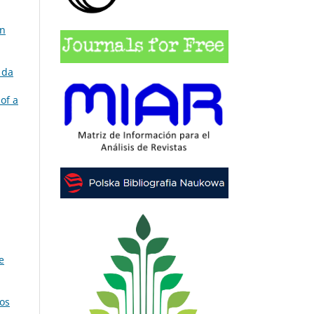
on
 da
 of a
e
os