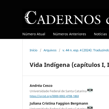
Número Atual
Números Anteriores
Notícias
Início
/
Arquivos
/
v. 44 n. esp. 4 (2024): Traduzin
Vida Indígena (capítulos I, II
Andréa Cesco
Universidade Federal de Santa Catarina
https://orcid.org/0000-0002-4708-186X
Juliana Cristina Faggion Bergmann
Universidade Federal de Santa Catarina