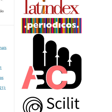
ção
nais
 1
os
21):