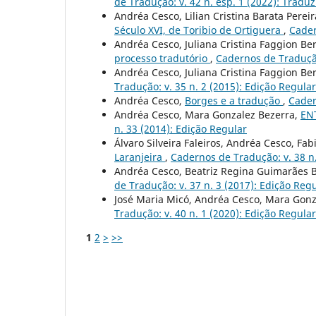
de Tradução: v. 42 n. esp. 1 (2022): Tradu
Andréa Cesco, Lilian Cristina Barata Pere
Século XVI, de Toribio de Ortiguera
,
Cader
Andréa Cesco, Juliana Cristina Faggion B
processo tradutório
,
Cadernos de Tradução
Andréa Cesco, Juliana Cristina Faggion B
Tradução: v. 35 n. 2 (2015): Edição Regular
Andréa Cesco,
Borges e a tradução
,
Cader
Andréa Cesco, Mara Gonzalez Bezerra,
EN
n. 33 (2014): Edição Regular
Álvaro Silveira Faleiros, Andréa Cesco, Fa
Laranjeira
,
Cadernos de Tradução: v. 38 n.
Andréa Cesco, Beatriz Regina Guimarães B
de Tradução: v. 37 n. 3 (2017): Edição Reg
José Maria Micó, Andréa Cesco, Mara Gonz
Tradução: v. 40 n. 1 (2020): Edição Regular
1
2
>
>>