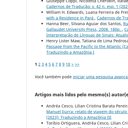
Giuseppe Coppi, Nicoletta Cherobin, Rafael
Cadernos de Tradução: v. 42 n. esp. 1 (20
William H. Edwards, Luana Ferreira de Fre
with a Residence in Pará
,
Cadernos de Tra
Hanna Beer, Silvana Aguiar dos Santos,
Ru
Gallaudet University Press, 2008. 180p.
,
C
Interpretação de Línguas de Sinais: Atuali
Henry Lister Maw, Tatiana de Lima Pedros
Passage from the Pacific to the Atlantic (Ca
Traduzindo a Amazônia I
1
2
3
4
5
6
7
8
9
10
>
>>
Você também pode
iniciar uma pesquisa avança
Artigos mais lidos pelo mesmo(s) autor(e
Andréa Cesco, Lilian Cristina Barata Pere
Manuel Ijurra: relato de viagem do século
(2023): Traduzindo a Amazônia III
Toribio Ortiguera, Andréa Cesco, Lilian Cr