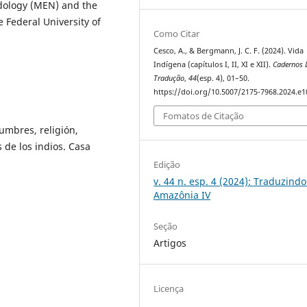
dology (MEN) and the
 Federal University of
Como Citar
Cesco, A., & Bergmann, J. C. F. (2024). Vida
Indígena (capítulos I, II, XI e XII).
Cadernos 
Tradução
,
44
(esp. 4), 01–50.
https://doi.org/10.5007/2175-7968.2024.e
Fomatos de Citação
tumbres, religión,
 de los indios. Casa
Edição
v. 44 n. esp. 4 (2024): Traduzindo
Amazônia IV
Seção
Artigos
Licença