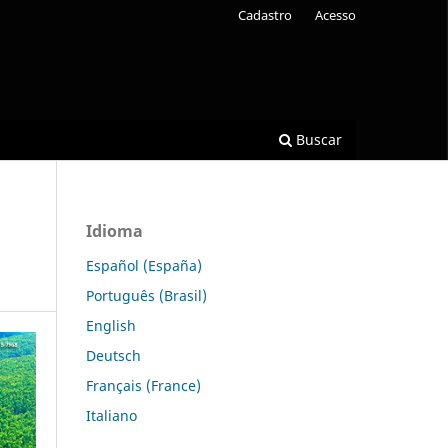
Cadastro
Acesso
Buscar
Idioma
Español (España)
Português (Brasil)
English
Deutsch
Français (France)
Italiano