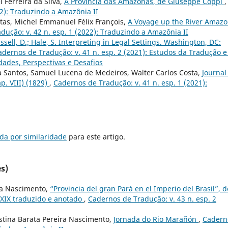
 Ferreira da Silva,
A Província das Amazonas, de Giuseppe Coppi
,
22): Traduzindo a Amazônia II
itas, Michel Emmanuel Félix François,
A Voyage up the River Amaz
dução: v. 42 n. esp. 1 (2022): Traduzindo a Amazônia II
ssell, D.; Hale, S. Interpreting in Legal Settings. Washington, DC:
adernos de Tradução: v. 41 n. esp. 2 (2021): Estudos da Tradução e
dades, Perspectivas e Desafios
a Santos, Samuel Lucena de Medeiros, Walter Carlos Costa,
Journal
p. VIII) (1829)
,
Cadernos de Tradução: v. 41 n. esp. 1 (2021):
da por similaridade
para este artigo.
s)
ira Nascimento,
“Provincia del gran Pará en el Imperio del Brasil”, d
 XIX traduzido e anotado
,
Cadernos de Tradução: v. 43 n. esp. 2
istina Barata Pereira Nascimento,
Jornada do Rio Marañón
,
Cadern