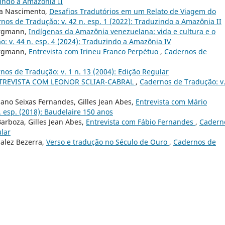
zindo a Amazônia II
ira Nascimento,
Desafios Tradutórios em um Relato de Viagem do
nos de Tradução: v. 42 n. esp. 1 (2022): Traduzindo a Amazônia II
ergmann,
Indígenas da Amazônia venezuelana: vida e cultura e o
: v. 44 n. esp. 4 (2024): Traduzindo a Amazônia IV
ergmann,
Entrevista com Irineu Franco Perpétuo
,
Cadernos de
nos de Tradução: v. 1 n. 13 (2004): Edição Regular
TREVISTA COM LEONOR SCLIAR-CABRAL
,
Cadernos de Tradução: v.
biano Seixas Fernandes, Gilles Jean Abes,
Entrevista com Mário
 esp. (2018): Baudelaire 150 anos
arboza, Gilles Jean Abes,
Entrevista com Fábio Fernandes
,
Cadern
ular
alez Bezerra,
Verso e tradução no Século de Ouro
,
Cadernos de