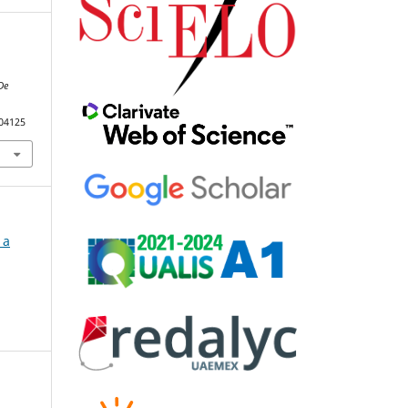
De
104125
 a