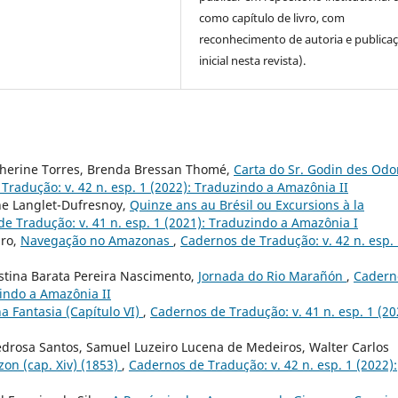
como capítulo de livro, com
reconhecimento de autoria e publica
inicial nesta revista).
therine Torres, Brenda Bressan Thomé,
Carta do Sr. Godin des Odo
Tradução: v. 42 n. esp. 1 (2022): Traduzindo a Amazônia II
ne Langlet-Dufresnoy,
Quinze ans au Brésil ou Excursions à la
e Tradução: v. 41 n. esp. 1 (2021): Traduzindo a Amazônia I
iro,
Navegação no Amazonas
,
Cadernos de Tradução: v. 42 n. esp.
istina Barata Pereira Nascimento,
Jornada do Rio Marañón
,
Cadern
zindo a Amazônia II
 Fantasia (Capítulo VI)
,
Cadernos de Tradução: v. 41 n. esp. 1 (20
edrosa Santos, Samuel Luzeiro Lucena de Medeiros, Walter Carlos
zon (cap. Xiv) (1853)
,
Cadernos de Tradução: v. 42 n. esp. 1 (2022):