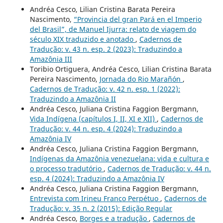
Andréa Cesco, Lilian Cristina Barata Pereira
Nascimento,
“Provincia del gran Pará en el Imperio
del Brasil”, de Manuel Ijurra: relato de viagem do
século XIX traduzido e anotado
,
Cadernos de
Tradução: v. 43 n. esp. 2 (2023): Traduzindo a
Amazônia III
Toribio Ortiguera, Andréa Cesco, Lilian Cristina Barata
Pereira Nascimento,
Jornada do Rio Marañón
,
Cadernos de Tradução: v. 42 n. esp. 1 (2022):
Traduzindo a Amazônia II
Andréa Cesco, Juliana Cristina Faggion Bergmann,
Vida Indígena (capítulos I, II, XI e XII)
,
Cadernos de
Tradução: v. 44 n. esp. 4 (2024): Traduzindo a
Amazônia IV
Andréa Cesco, Juliana Cristina Faggion Bergmann,
Indígenas da Amazônia venezuelana: vida e cultura e
o processo tradutório
,
Cadernos de Tradução: v. 44 n.
esp. 4 (2024): Traduzindo a Amazônia IV
Andréa Cesco, Juliana Cristina Faggion Bergmann,
Entrevista com Irineu Franco Perpétuo
,
Cadernos de
Tradução: v. 35 n. 2 (2015): Edição Regular
Andréa Cesco,
Borges e a tradução
,
Cadernos de