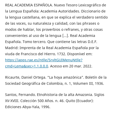
REAL ACADEMIA ESPAÑOLA. Nuevo Tesoro Lexicográfico de
la Lengua Española: Academia Autoridades. Diccionario de
la lengua castellana, en que se explica el verdadero sentido
de las voces, su naturaleza y calidad, con las phrases o
modos de hablar, los proverbios o refranes, y otras cosas
convenientes al uso de la lengua [...]. Real Academia
Española. Tomo tercero. Que contiene las letras D.E.F.
Madrid: Imprenta de la Real Academia Española por la
viuda de Francisco del Hierro. 1732. Disponível em:
https://apps.rae.es/ntlle/SrvltGUIMenuNtlle?
cmd=Lema&sec=1.1.0.0.0
. Acesso em 20 mar. 2022.
Ricaurte, Daniel Ortega. “La hoya amazónica”. Boletín de la
Sociedad Geográfica de Colombia, n. 1, Volumen III, 1936.
Santos, Fernando. Etnohistoria de la alta Amazonia. Siglos
XV-XVIII. Colección 500 Años. n. 46. Quito (Ecuador):
Ediciones Abya-Yala, 1996.