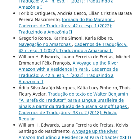
Tradução: v. 41 n. esp. 1 (2021): Traduzindo a
Amazônia I
Toribio Ortiguera, Andréa Cesco, Lilian Cristina Barata
Pereira Nascimento,
Jornada do Rio Marañón
,
Cadernos de Tradução: v. 42 n. esp. 1 (2022):
Traduzindo a Amazônia II
Gregorio Ronca, Karine Simoni, Karla Ribeiro,
Navegação no Amazonas
,
Cadernos de Tradução: v.
42 n. esp. 1 (2022): Traduzindo a Amazônia II
William H. Edwards, Luana Ferreira de Freitas, Michel
Emmanuel Félix François,
A Voyage up the River
Amazon with a Residence in Pará
,
Cadernos de
Tradução: v. 42 n. esp. 1 (2022): Traduzindo a
Amazônia II
Ádila Silva Araújo Marques, Kátia Lucy Pinheiro, Thaís
Fleury Avelar,
Tradução do texto de Walter Benjamin
“A Tarefa do Tradutor” para a Língua Brasileira de
Sinais a partir da tradução de Susana Kampff Lages
,
Cadernos de Tradução: v. 38 n. 2 (2018): Edição
Regular
William H. Edwards, Luana Ferreira de Freitas, Kelvis
Santiago do Nascimento,
A Voyage up the River
Amazon Including a Residence at Pará (Chapter XXIII)