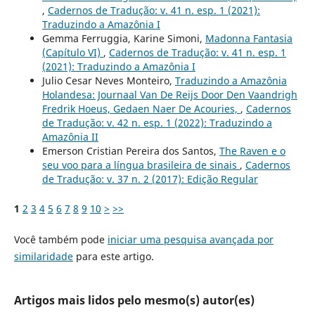
,
Cadernos de Tradução: v. 41 n. esp. 1 (2021):
Traduzindo a Amazônia I
Gemma Ferruggia, Karine Simoni,
Madonna Fantasia
(Capítulo VI)
,
Cadernos de Tradução: v. 41 n. esp. 1
(2021): Traduzindo a Amazônia I
Julio Cesar Neves Monteiro,
Traduzindo a Amazônia
Holandesa: Journaal Van De Reijs Door Den Vaandrigh
Fredrik Hoeus, Gedaen Naer De Acouries,
,
Cadernos
de Tradução: v. 42 n. esp. 1 (2022): Traduzindo a
Amazônia II
Emerson Cristian Pereira dos Santos,
The Raven e o
seu voo para a língua brasileira de sinais
,
Cadernos
de Tradução: v. 37 n. 2 (2017): Edição Regular
1
2
3
4
5
6
7
8
9
10
>
>>
Você também pode
iniciar uma pesquisa avançada por
similaridade
para este artigo.
Artigos mais lidos pelo mesmo(s) autor(es)