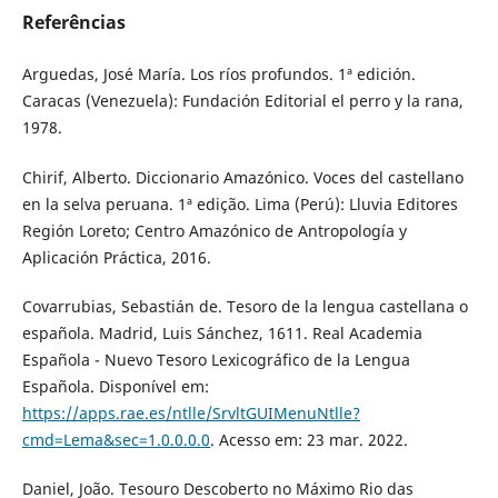
Referências
Arguedas, José María. Los ríos profundos. 1ª edición.
Caracas (Venezuela): Fundación Editorial el perro y la rana,
1978.
Chirif, Alberto. Diccionario Amazónico. Voces del castellano
en la selva peruana. 1ª edição. Lima (Perú): Lluvia Editores
Región Loreto; Centro Amazónico de Antropología y
Aplicación Práctica, 2016.
Covarrubias, Sebastián de. Tesoro de la lengua castellana o
española. Madrid, Luis Sánchez, 1611. Real Academia
Española - Nuevo Tesoro Lexicográfico de la Lengua
Española. Disponível em:
https://apps.rae.es/ntlle/SrvltGUIMenuNtlle?
cmd=Lema&sec=1.0.0.0.0
. Acesso em: 23 mar. 2022.
Daniel, João. Tesouro Descoberto no Máximo Rio das