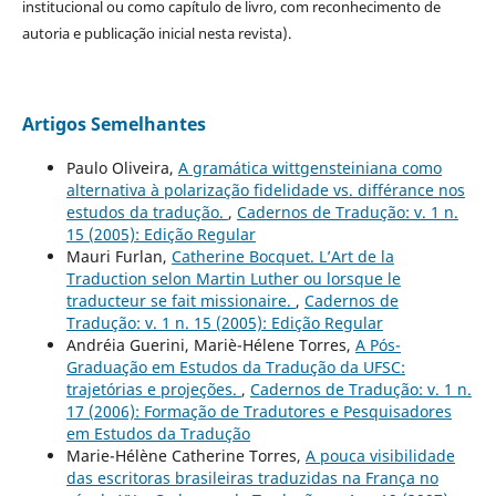
institucional ou como capítulo de livro, com reconhecimento de
autoria e publicação inicial nesta revista).
Artigos Semelhantes
Paulo Oliveira,
A gramática wittgensteiniana como
alternativa à polarização fidelidade vs. différance nos
estudos da tradução.
,
Cadernos de Tradução: v. 1 n.
15 (2005): Edição Regular
Mauri Furlan,
Catherine Bocquet. L’Art de la
Traduction selon Martin Luther ou lorsque le
traducteur se fait missionaire.
,
Cadernos de
Tradução: v. 1 n. 15 (2005): Edição Regular
Andréia Guerini, Mariè-Hélene Torres,
A Pós-
Graduação em Estudos da Tradução da UFSC:
trajetórias e projeções.
,
Cadernos de Tradução: v. 1 n.
17 (2006): Formação de Tradutores e Pesquisadores
em Estudos da Tradução
Marie-Hélène Catherine Torres,
A pouca visibilidade
das escritoras brasileiras traduzidas na França no