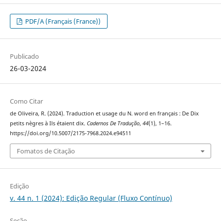
PDF/A (Français (France))
Publicado
26-03-2024
Como Citar
de Oliveira, R. (2024). Traduction et usage du N. word en français : De Dix
petits nègres à Ils étaient dix.
Cadernos De Tradução
,
44
(1), 1–16.
https://doi.org/10.5007/2175-7968.2024.e94511
Fomatos de Citação
Edição
v. 44 n. 1 (2024): Edição Regular (Fluxo Contínuo)
Seção