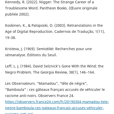
Kennedy, R. (2022). Nigger: The Strange Career of a
Troublesome Word. Pantheon Books. (Œuvre originale
publiée 2002).
Koskinen, K., & Paloposki, O. (2003). Retranslations in the
Age of Digital Reproduction. Cadernos de Tradução, 1(11),
19–38.
Kristeva, J. (1969). Semiotikè: Recherches pour une
sémanalyse. Éditions du Seuil.
Leff, L. J. (1984). David Selznick's Gone With the Wind: the
Negro Problem. The Georgia Review, 38(1), 146−164.
Les Observateurs. "Mamadou", "tête de nègre",
"Bamboula" : ces gâteaux français accusés de véhiculer le
racisme anti-noirs. Observers France 24.
https://observers.france24.com/fr/20190304-mamadou-tete-
negre-bamboula-ces-gateaux-francais-accuses-vehiculer-
racisme-anti-noi