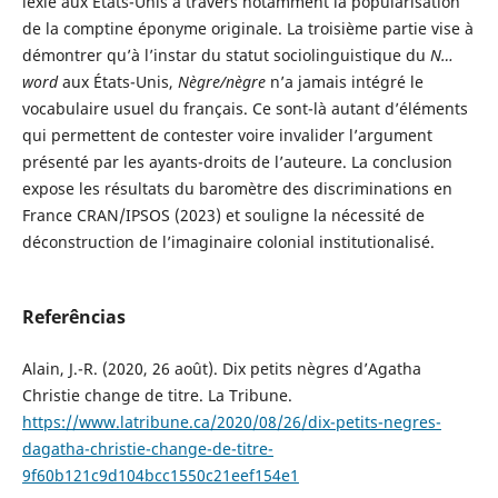
lexie aux États-Unis à travers notamment la popularisation
de la comptine éponyme originale. La troisième partie vise à
démontrer qu’à l’instar du statut sociolinguistique du
N
…
word
aux États-Unis,
N
è
gre/n
è
gre
n’a jamais intégré le
vocabulaire usuel du français. Ce sont-là autant d’éléments
qui permettent de contester voire invalider l’argument
présenté par les ayants-droits de l’auteure. La conclusion
expose les résultats du baromètre des discriminations en
France CRAN/IPSOS (2023) et souligne la nécessité de
déconstruction de l’imaginaire colonial institutionalisé.
Referências
Alain, J.-R. (2020, 26 août). Dix petits nègres d’Agatha
Christie change de titre. La Tribune.
https://www.latribune.ca/2020/08/26/dix-petits-negres-
dagatha-christie-change-de-titre-
9f60b121c9d104bcc1550c21eef154e1