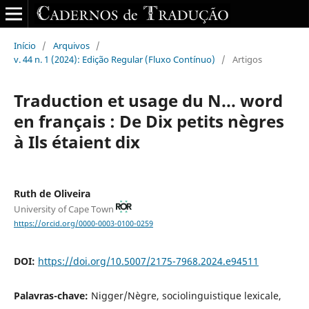
Início
/
Arquivos
/
v. 44 n. 1 (2024): Edição Regular (Fluxo Contínuo)
/
Artigos
Traduction et usage du N... word
en français : De Dix petits nègres
à Ils étaient dix
Ruth de Oliveira
University of Cape Town
https://orcid.org/0000-0003-0100-0259
DOI:
https://doi.org/10.5007/2175-7968.2024.e94511
Palavras-chave:
Nigger/Nègre, sociolinguistique lexicale,