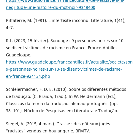
https://www.radiofrance.fr/franceculture/de-l-esclave-a-la-
negritude-une-histoire-du-mot-noir-9348400
Riffaterre, M. (1981). L’intertexte inconnu. Littérature, 1(41),
4–7.
R.L. (2023, 15 février). Sondage : 9 personnes noires sur 10
se disent victimes de racisme en France. France-Antilles
Guadeloupe.
https://www.guadeloupe.franceantilles.fr/actualite/societe/so
9-personnes-noires-sur-10-se-disent-victimes-de-racisme-
en-france-924134.php
Schleiermacher, F. D. E. (2010). Sobre os diferentes métodos
de tradução. (C. Braida, Trad.). In W. Heidermann (Ed.),
Clássicos da teoria da tradução: alemão-português. (pp.
38−101). Núcleo de Pesquisas em Literatura e Tradução.
Siegel, A. (2015, 4 mars). Grasse : des gâteaux jugés
"racistes" vendus en boulangerie. BFMTV.