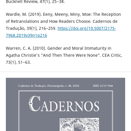
Bucknell Review, 47(1), 25−38.
Wardle, M. (2019). Eeny, Meeny, Miny, Moe: The Reception
of Retranslations and How Readers Choose. Cadernos de
Tradução, 39(1), 216−259.
https://doi.org/10.5007/2175-
7968.2019v39n1p216
Warren, C. A. (2010). Gender and Moral Immaturity in
Agatha Christie's “And Then There Were None”. CEA Critic,
73(1), 51−63.