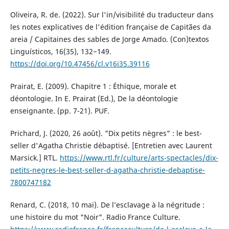
Oliveira, R. de. (2022). Sur l'in/visibilité du traducteur dans
les notes explicatives de l'édition française de Capitães da
areia / Capitaines des sables de Jorge Amado. (Con)textos
Linguísticos, 16(35), 132−149.
https://doi.org/10.47456/cl.v16i35.39116
Prairat, E. (2009). Chapitre 1 : Éthique, morale et
déontologie. In E. Prairat (Ed.), De la déontologie
enseignante. (pp. 7-21). PUF.
Prichard, J. (2020, 26 août). "Dix petits nègres" : le best-
seller d'Agatha Christie débaptisé. [Entretien avec Laurent
Marsick.] RTL.
https://www.rtl.fr/culture/arts-spectacles/dix-
petits-negres-le-best-seller-d-agatha-christie-debaptise-
7800747182
Renard, C. (2018, 10 mai). De l’esclavage à la négritude :
une histoire du mot "Noir". Radio France Culture.