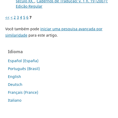
século XX.
,
Cadernos de Tradução: v. 1 n. 19 (2007):
Edição Regular
<<
<
2
3
4
5
6
7
Você também pode
iniciar uma pesquisa avançada por
similaridade
para este artigo.
Idioma
Español (España)
Português (Brasil)
English
Deutsch
Français (France)
Italiano