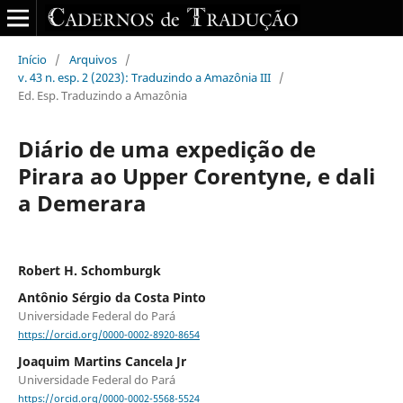
Início
/
Arquivos
/
v. 43 n. esp. 2 (2023): Traduzindo a Amazônia III
/
Ed. Esp. Traduzindo a Amazônia
Diário de uma expedição de
Pirara ao Upper Corentyne, e dali
a Demerara
Robert H. Schomburgk
Antônio Sérgio da Costa Pinto
Universidade Federal do Pará
https://orcid.org/0000-0002-8920-8654
Joaquim Martins Cancela Jr
Universidade Federal do Pará
https://orcid.org/0000-0002-5568-5524