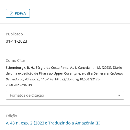
PDF/A
Publicado
01-11-2023
Como Citar
Schomburgk, R. H., Sérgio da Costa Pinto, A., & Cancela Jr, J. M. (2023). Diário
de uma expedição de Pirara ao Upper Corentyne, e dali a Demerara.
Cadernos
De Tradução
,
43
(esp. 2), 115–143. https://doi.org/10.5007/2175-
7968.2023.e96019
Fomatos de Citação
Edição
v. 43 n. esp. 2 (2023): Traduzindo a Amazônia III