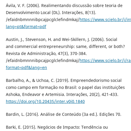
Ávila, V. F. (2006). Realimentando discussão sobre teoria de
Desenvolvimento Local (DL). Interações, 8(13).
/efaidnbmnnnibpcajpcglclefindmkaj/
https://www.scielo.br/j/
lang=pt&format=pdf
Austin, J., Stevenson, H. and Wei-Skillern, J. (2006). Social
and commercial entrepreneurship: same, different, or both?
Revista de Administração, 47(3), 370-384.
/efaidnbmnnnibpcajpcglclefindmkaj/
https://www.scielo.br/j
format=pdf&lang=en
Barbalho, A., & Uchoa, C. (2019). Empreendedorismo social
como campo em formação no Brasil: o papel das instituições
Ashoka, Endeavor e Artemisia. Interações, 20(2), 421-433.
https://doi.org/10.20435/inter.v0i0.1840
Bardin, L. (2016). Análise de Conteúdo (3a ed.). Edições 70.
Barki, E. (2015). Negócios de Impacto: Tendência ou