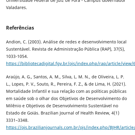
Universidade Federal de Juiz de Fora - Campus Governador
Valadares.
Referências
Andion, C. (2003). Análise de redes e desenvolvimento local
Sustentável. Revista de Administração Pública (RAP), 37(5),
1033-1054.
https://bibliotecadigital.fgv.br/ojs/index.php/rap/article/view/
Araújo, A. G., Santos, A. M., Silva, L. M. N., de Oliveira, L. P.
L., Lopes, P. V., Souto, R., Pereira, F. Z., & de Lima, H. (2021).
Mortalidade Infantil e sua relação com as políticas públicas
em saúde sob o olhar dos Objetivos de Desenvolvimento do
Milênio e Objetivos de Desenvolvimento Sustentável no
Estado de Goiás. Brazilian Journal of Health Review, 4(1)
3331–3348.
https://ojs.brazilianjournals.com.br/ojs/index.php/BJHR/articl