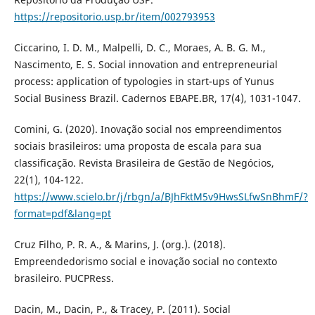
https://repositorio.usp.br/item/002793953
Ciccarino, I. D. M., Malpelli, D. C., Moraes, A. B. G. M.,
Nascimento, E. S. Social innovation and entrepreneurial
process: application of typologies in start-ups of Yunus
Social Business Brazil. Cadernos EBAPE.BR, 17(4), 1031-1047.
Comini, G. (2020). Inovação social nos empreendimentos
sociais brasileiros: uma proposta de escala para sua
classificação. Revista Brasileira de Gestão de Negócios,
22(1), 104-122.
https://www.scielo.br/j/rbgn/a/BJhFktM5v9HwsSLfwSnBhmF/?
format=pdf&lang=pt
Cruz Filho, P. R. A., & Marins, J. (org.). (2018).
Empreendedorismo social e inovação social no contexto
brasileiro. PUCPRess.
Dacin, M., Dacin, P., & Tracey, P. (2011). Social