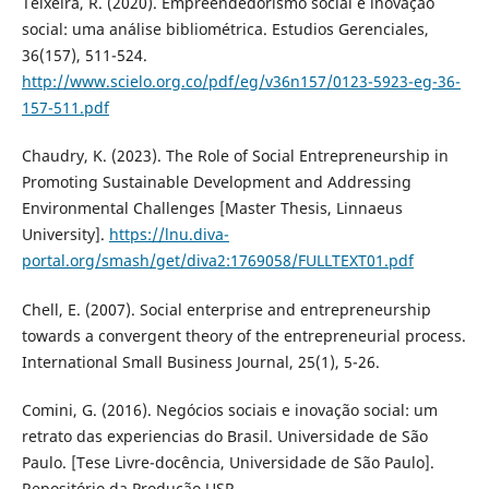
Teixeira, R. (2020). Empreendedorismo social e inovação
social: uma análise bibliométrica. Estudios Gerenciales,
36(157), 511-524.
http://www.scielo.org.co/pdf/eg/v36n157/0123-5923-eg-36-
157-511.pdf
Chaudry, K. (2023). The Role of Social Entrepreneurship in
Promoting Sustainable Development and Addressing
Environmental Challenges [Master Thesis, Linnaeus
University].
https://lnu.diva-
portal.org/smash/get/diva2:1769058/FULLTEXT01.pdf
Chell, E. (2007). Social enterprise and entrepreneurship
towards a convergent theory of the entrepreneurial process.
International Small Business Journal, 25(1), 5-26.
Comini, G. (2016). Negócios sociais e inovação social: um
retrato das experiencias do Brasil. Universidade de São
Paulo. [Tese Livre-docência, Universidade de São Paulo].
Repositório da Produção USP.