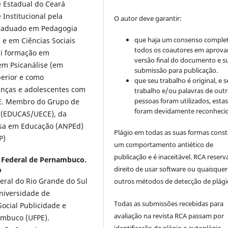
 Estadual do Ceará
 Institucional pela
O autor deve garantir:
graduado em Pedagogia
que haja um consenso comple
) e em Ciências Sociais
todos os coautores em aprova
ui formação em
versão final do documento e s
em Psicanálise (em
submissão para publicação.
erior e como
que seu trabalho é original, e s
nças e adolescentes com
trabalho e/ou palavras de outr
pessoas foram utilizados, esta
E. Membro do Grupo de
foram devidamente reconhecid
e (EDUCAS/UECE), da
isa em Educação (ANPEd)
Plágio em todas as suas formas cons
P)
um comportamento antiético de
publicação e é inaceitável. RCA reserv
 Federal de Pernambuco.
direito de usar software ou quaisquer
o
eral do Rio Grande do Sul
outros métodos de detecção de plági
niversidade de
Todas as submissões recebidas para
cial Publicidade e
avaliação na revista RCA passam por
ambuco (UFPE).
identificação de plágio e autoplágio.