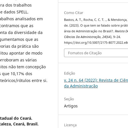
ura dos trabalhos
e dados SPELL.
Como Citar
rabalhos analisados em
Bastos, A. T., Rocha, C. C. T. ., & Mendonça, J
ncontramos que as
de. (2023). O que tem se falado sobre práti
área de Administração no Brasil?.
Revista D
conta da diversidade da
Ciências Da Administração
,
24
(64), 9–24.
argumentamos que as
https://doi.org/10.5007/2175-8077.2022.e
orias da prática são
Fomatos de Citação
litou apontar de modo
orroboram as várias
muitos não tem concepção
Edição
os que 10,17% dos
v. 24 n. 64 (2022): Revista de Ciê
teóricos/rótulos entre si.
da Administração
Seção
Artigos
tadual do Ceará.
eza, Ceará, Brasil.
Licença