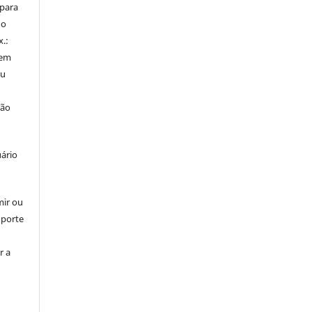
 para
do
x.:
 em
ou
ção
uário
mir ou
uporte
r a