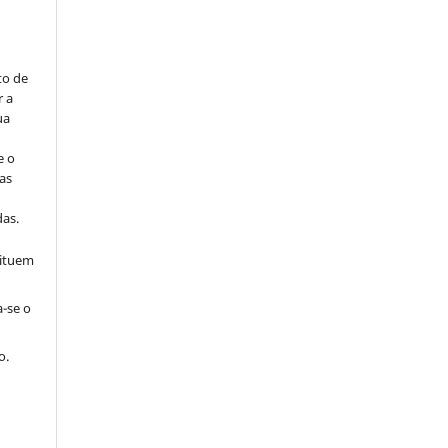
to de
r a
ua
e o
as
s
as.
tituem
a-se o
o.