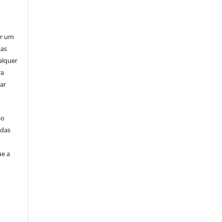
er um
ças
alquer
ra
ar
ão
idas
ue a