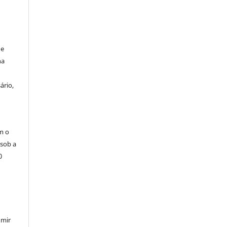
de
na
ário,
m o
 sob a
0
umir