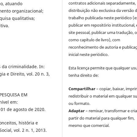
contratos adicionais separadamente,
ão, atuando
distribuição não exclusiva da versão 
ento organizacional;
trabalho publicada neste periódico (e
uisa qualitativa;
publicar em repositório institucional,
tiva.
site pessoal, publicar uma tradução, 
como capítulo de livro), com
reconhecimento de autoria e publica
inicial neste periódico.
 da criminalidade. In:
Esta licença permite que qualquer us
a e Direito, vol. 20 n. 3,
tenha direito de:
Compartilhar
– copiar, baixar, impri
PESQUISA EM
redistribuir o material em qualquer s
ível em:
ou formato.
 01 de agosto de 2020.
Adaptar
– remixar, transformar e cria
partir do material para qualquer fim,
nceitos, história e
mesmo que comercial.
cial, vol. 2 n. 1, 2013.