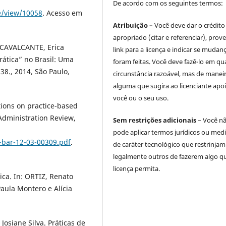
De acordo com os seguintes termos:
le/view/10058
. Acesso em
Atribuição
– Você deve dar o crédito
apropriado (citar e referenciar), prov
 CAVALCANTE, Erica
link para a licença e indicar se mudan
ática” no Brasil: Uma
foram feitas. Você deve fazê-lo em qu
8., 2014, São Paulo,
circunstância razoável, mas de manei
alguma que sugira ao licenciante apoi
você ou o seu uso.
tions on practice-based
 Administration Review,
Sem restrições adicionais
– Você n
pode aplicar termos jurídicos ou med
-bar-12-03-00309.pdf
.
de caráter tecnológico que restrinjam
legalmente outros de fazerem algo q
licença permita.
ca. In: ORTIZ, Renato
Paula Montero e Alícia
osiane Silva. Práticas de