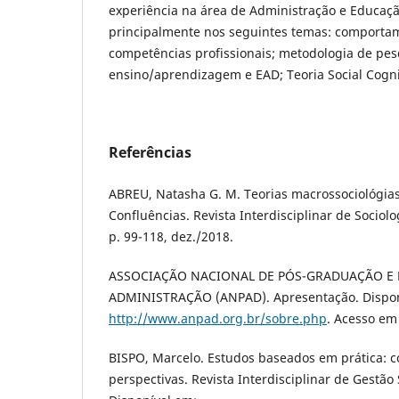
experiência na área de Administração e Educaç
principalmente nos seguintes temas: comportam
competências profissionais; metodologia de pesq
ensino/aprendizagem e EAD; Teoria Social Cogni
Referências
ABREU, Natasha G. M. Teorias macrossociológias
Confluências. Revista Interdisciplinar de Sociologi
p. 99-118, dez./2018.
ASSOCIAÇÃO NACIONAL DE PÓS-GRADUAÇÃO E 
ADMINISTRAÇÃO (ANPAD). Apresentação. Dispon
http://www.anpad.org.br/sobre.php
. Acesso em
BISPO, Marcelo. Estudos baseados em prática: co
perspectivas. Revista Interdisciplinar de Gestão So