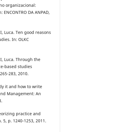
no organizacional:
. In: ENCONTRO DA ANPAD,
I, Luca. Ten good reasons
udies. In: OLKC
I, Luca. Through the
ce-based studies
265-283, 2010.
y it and how to write
s and Management: An
8.
orizing practice and
n. 5, p. 1240-1253, 2011.