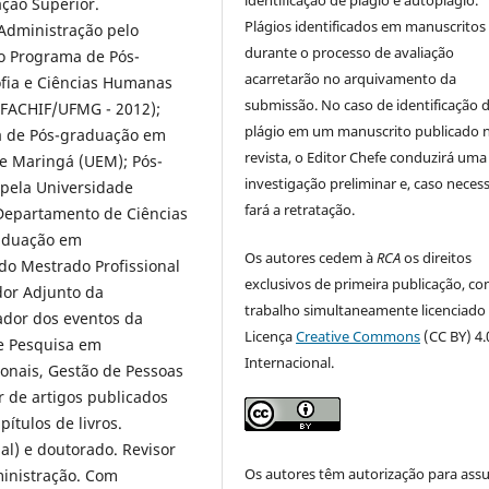
ção Superior.
Plágios identificados em manuscritos
 Administração pelo
durante o processo de avaliação
o Programa de Pós-
acarretarão no arquivamento da
ofia e Ciências Humanas
submissão. No caso de identificação 
/FACHIF/UFMG - 2012);
plágio em um manuscrito publicado 
a de Pós-graduação em
revista, o Editor Chefe conduzirá uma
de Maringá (UEM); Pós-
investigação preliminar e, caso necess
pela Universidade
fará a retratação.
 Departamento de Ciências
raduação em
Os autores cedem à
RCA
os direitos
o Mestrado Profissional
exclusivos de primeira publicação, co
or Adjunto da
trabalho simultaneamente licenciado
ador dos eventos da
Licença
Creative Commons
(CC BY) 4.
e Pesquisa em
Internacional.
onais, Gestão de Pessoas
r de artigos publicados
ítulos de livros.
al) e doutorado. Revisor
Os autores têm autorização para ass
ministração. Com