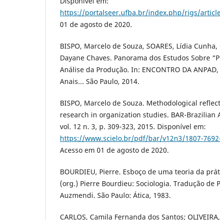
Disponível em:
https://portalseer.ufba.br/index.php/rigs/artic
01 de agosto de 2020.
BISPO, Marcelo de Souza, SOARES, Lídia Cunha,
Dayane Chaves. Panorama dos Estudos Sobre “Pr
Análise da Produção. In: ENCONTRO DA ANPAD, 3
Anais... São Paulo, 2014.
BISPO, Marcelo de Souza. Methodological reflec
research in organization studies. BAR-Brazilian
vol. 12 n. 3, p. 309-323, 2015. Disponível em:
https://www.scielo.br/pdf/bar/v12n3/1807-7692
Acesso em 01 de agosto de 2020.
BOURDIEU, Pierre. Esboço de uma teoria da práti
(org.) Pierre Bourdieu: Sociologia. Tradução de 
Auzmendi. São Paulo: Ática, 1983.
CARLOS, Camila Fernanda dos Santos; OLIVEIRA, J