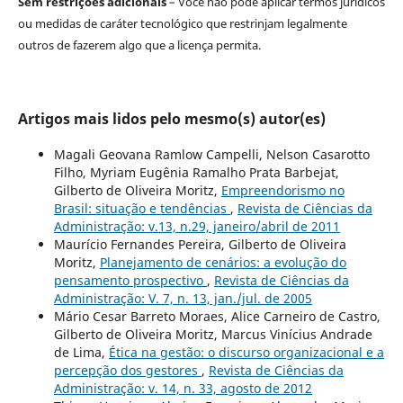
Sem restrições adicionais
– Você não pode aplicar termos jurídicos
ou medidas de caráter tecnológico que restrinjam legalmente
outros de fazerem algo que a licença permita.
Artigos mais lidos pelo mesmo(s) autor(es)
Magali Geovana Ramlow Campelli, Nelson Casarotto
Filho, Myriam Eugênia Ramalho Prata Barbejat,
Gilberto de Oliveira Moritz,
Empreendorismo no
Brasil: situação e tendências
,
Revista de Ciências da
Administração: v.13, n.29, janeiro/abril de 2011
Maurício Fernandes Pereira, Gilberto de Oliveira
Moritz,
Planejamento de cenários: a evolução do
pensamento prospectivo
,
Revista de Ciências da
Administração: V. 7, n. 13, jan./jul. de 2005
Mário Cesar Barreto Moraes, Alice Carneiro de Castro,
Gilberto de Oliveira Moritz, Marcus Vinícius Andrade
de Lima,
Ética na gestão: o discurso organizacional e a
percepção dos gestores
,
Revista de Ciências da
Administração: v. 14, n. 33, agosto de 2012