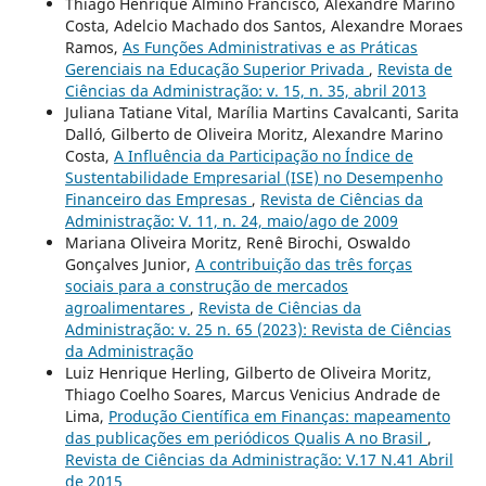
Thiago Henrique Almino Francisco, Alexandre Marino
Costa, Adelcio Machado dos Santos, Alexandre Moraes
Ramos,
As Funções Administrativas e as Práticas
Gerenciais na Educação Superior Privada
,
Revista de
Ciências da Administração: v. 15, n. 35, abril 2013
Juliana Tatiane Vital, Marília Martins Cavalcanti, Sarita
Dalló, Gilberto de Oliveira Moritz, Alexandre Marino
Costa,
A Influência da Participação no Índice de
Sustentabilidade Empresarial (ISE) no Desempenho
Financeiro das Empresas
,
Revista de Ciências da
Administração: V. 11, n. 24, maio/ago de 2009
Mariana Oliveira Moritz, Renê Birochi, Oswaldo
Gonçalves Junior,
A contribuição das três forças
sociais para a construção de mercados
agroalimentares
,
Revista de Ciências da
Administração: v. 25 n. 65 (2023): Revista de Ciências
da Administração
Luiz Henrique Herling, Gilberto de Oliveira Moritz,
Thiago Coelho Soares, Marcus Venicius Andrade de
Lima,
Produção Científica em Finanças: mapeamento
das publicações em periódicos Qualis A no Brasil
,
Revista de Ciências da Administração: V.17 N.41 Abril
de 2015