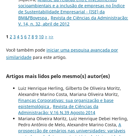
socioambientais e a inclusão de empresas no Índice
de Sustentabilidade Empresarial - (ISE) da
BM&FBovespa
,
Revista de Ciências da Administração:
V. 14, n. 32, abril de 2012
1
2
3
4
5
6
7
8
9
10
>
>>
Você também pode
iniciar uma pesquisa avançada por
similaridade
para este artigo.
Artigos mais lidos pelo mesmo(s) autor(es)
Luiz Henrique Herling, Gilberto De Oliveira Moritz,
Alexandre Marino Costa, Mariana Oliveira Moritz,
Finanças Corporativas: sua organização e base
epistemológica
,
Revista de Ciências da
Administração: V.16 N.39 Agosto 2014
Mariana Oliveira Moritz, Luiz Henrique Debei Herling,
Pedro Antônio de Melo, Alexandre Marino Costa,
A
prospecção de cenários nas universidades: variáveis