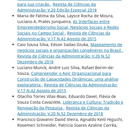
para sua criação
,
Revista de Ciências da
Administração: V.20 Edição Especial 2018
Maria de Fátima da Silva, Laysce Rocha de Moura,
Luciano A. Prates Junqueira,
As Interfaces entre
Empreendedorismo Social, Negócios Sociais e Redes
Sociais no Campo Social
,
Revista de Ciências da
Administração: V.17 N.42 Agosto de 2015
Caio Sousa Silva, Edson Sadao Iizuka,
Mapeamento de
negócios sociais e organizações congêneres no Brasil
,
Revista de Ciências da Administração: V.20 N.52
Dezembro de 2018
Luciano Munck, André Luis Silva, Rafael Borim-de-
Souza,
Compreender o Agir Organizacional para
Construção de Capacidades Dinâmicas: uma análise
exploratória
,
Revista de Ciências da Administração:
V.17 N.42 Agosto de 2015
Otacílio Torres Vilas-Boas, Eduardo Davel, Flávia de
Souza Costa Cavazotte,
Liderança e Cultura: Tradição e
Renovação da Pesquisa
,
Revista de Ciências da
Administração: V.20 N.52 Dezembro de 2018
Francisco Giovanni David Vieira, Agnaldo Keiti Higuchi,
Rosemeri Schneider, Patricia Soares Azoline Corrêa,