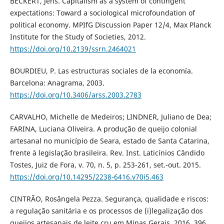
BECKERT, Jens. Capitalism as a system of contingent
expectations: Toward a sociological microfoundation of
political economy. MPIfG Discussion Paper 12/4, Max Planck
Institute for the Study of Societies, 2012.
https://doi.org/10.2139/ssrn.2464021
BOURDIEU, P. Las estructuras sociales de la economía.
Barcelona: Anagrama, 2003.
https://doi.org/10.3406/arss.2003.2783
CARVALHO, Michelle de Medeiros; LINDNER, Juliano de Dea;
FARINA, Luciana Oliveira. A produção de queijo colonial
artesanal no município de Seara, estado de Santa Catarina,
frente à legislação brasileira. Rev. Inst. Laticínios Cândido
Tostes, Juiz de Fora, v. 70, n. 5, p. 253-261, set.-out. 2015.
https://doi.org/10.14295/2238-6416.v70i5.463
CINTRÃO, Rosângela Pezza. Segurança, qualidade e riscos:
a regulação sanitária e os processos de (i)legalização dos
queijos artesanais de leite cru em Minas Gerais. 2016. 396