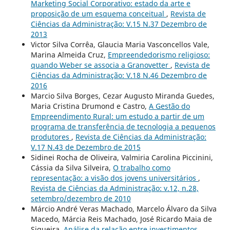
Marketing Social Corporativo: estado da arte e
proposição de um esquema conceitual
,
Revista de
Ciências da Administração: V.15 N.37 Dezembro de
2013
Victor Silva Corrêa, Glaucia Maria Vasconcellos Vale,
Marina Almeida Cruz,
Empreendedorismo religioso:
quando Weber se associa a Granovetter
,
Revista de
Ciências da Administração: V.18 N.46 Dezembro de
2016
Marcio Silva Borges, Cezar Augusto Miranda Guedes,
Maria Cristina Drumond e Castro,
A Gestão do
Empreendimento Rural: um estudo a partir de um
programa de transferência de tecnologia a pequenos
produtores
,
Revista de Ciências da Administração:
V.17 N.43 de Dezembro de 2015
Sidinei Rocha de Oliveira, Valmiria Carolina Piccinini,
Cássia da Silva Silveira,
O trabalho como
representação: a visão dos jovens universitários
,
Revista de Ciências da Administração: v.12, n.28,
setembro/dezembro de 2010
Márcio André Veras Machado, Marcelo Álvaro da Silva
Macedo, Márcia Reis Machado, José Ricardo Maia de
Siqueira,
Análise da relação entre investimentos