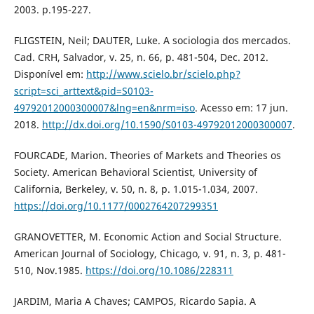
2003. p.195-227.
FLIGSTEIN, Neil; DAUTER, Luke. A sociologia dos mercados.
Cad. CRH, Salvador, v. 25, n. 66, p. 481-504, Dec. 2012.
Disponível em:
http://www.scielo.br/scielo.php?
script=sci_arttext&pid=S0103-
49792012000300007&lng=en&nrm=iso
. Acesso em: 17 jun.
2018.
http://dx.doi.org/10.1590/S0103-49792012000300007
.
FOURCADE, Marion. Theories of Markets and Theories os
Society. American Behavioral Scientist, University of
California, Berkeley, v. 50, n. 8, p. 1.015-1.034, 2007.
https://doi.org/10.1177/0002764207299351
GRANOVETTER, M. Economic Action and Social Structure.
American Journal of Sociology, Chicago, v. 91, n. 3, p. 481-
510, Nov.1985.
https://doi.org/10.1086/228311
JARDIM, Maria A Chaves; CAMPOS, Ricardo Sapia. A