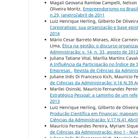
Magali Geovana Ramlow Campelli, Nelson C
Oliveira Moritz,
Empreendorismo no Brasil
n.29, janeiro/abril de 2011
Luiz Henrique Herling, Gilberto De Oliveir
Corporativas: sua organização e base epi
2014
Mário Cesar Barreto Moraes, Alice Carneiro
Lima,
Ética na gestão: o discurso organiz
Administração: v. 14, n. 33, agosto de 201
Juliana Tatiane Vital, Marília Martins Caval
A Influência da Participação no Índice de
Empresas
,
Revista de Ciências da Adminis
Juliane Inês Di Francesco Kich, Maurício 
de Ciências da Administração: V.16 N.39 
Marilei Osinski, Maurício Fernandes Perei
Estratégico Pessoal: a caminho de um ref
2013
Luiz Henrique Herling, Gilberto de Olivei
Produção Científica em Finanças: mapeame
Ciências da Administração: V.17 N.41 Abri
Maurício Fernandes Pereira, Myriam Siqu
de Ciências da Administração: Ano 1 - Nú