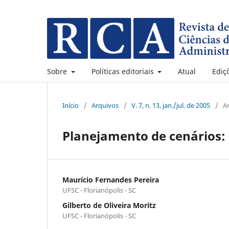
Sobre
Políticas editoriais
Atual
Ediç
Início
/
Arquivos
/
V. 7, n. 13, jan./jul. de 2005
/
A
Planejamento de cenários:
Maurício Fernandes Pereira
UFSC - Florianópolis - SC
Gilberto de Oliveira Moritz
UFSC - Florianópolis - SC