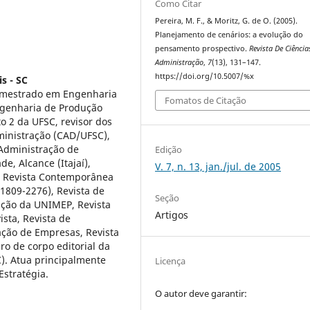
Como Citar
Pereira, M. F., & Moritz, G. de O. (2005).
Planejamento de cenários: a evolução do
pensamento prospectivo.
Revista De Ciência
Administração
,
7
(13), 131–147.
https://doi.org/10.5007/%x
s - SC
 mestrado em Engenharia
Fomatos de Citação
ngenharia de Produção
o 2 da UFSC, revisor dos
ministração (CAD/UFSC),
 Administração de
Edição
e, Alcance (Itajaí),
V. 7, n. 13, jan./jul. de 2005
s, Revista Contemporânea
1809-2276), Revista de
Seção
ação da UNIMEP, Revista
Artigos
ista, Revista de
ação de Empresas, Revista
ro de corpo editorial da
). Atua principalmente
Licença
Estratégia.
O autor deve garantir: