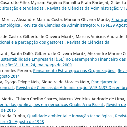
asarotto Filho, Myriam Eugênia Ramalho Prata Barbejat, Gilberto
: situação e tendências
,
Revista de Ciências da Administração: v.1
a Moritz, Alexandre Marino Costa, Mariana Oliveira Moritz,
Finança
stemológica
,
Revista de Ciências da Administração: V.16 N.39 Agos
 de Castro, Gilberto de Oliveira Moritz, Marcus Vinícius Andrade 
acional e a percepção dos gestores
,
Revista de Ciências da
2
canti, Sarita Dalló, Gilberto de Oliveira Moritz, Alexandre Marino C
 Sustentabilidade Empresarial (ISE) no Desempenho Financeiro das
tração: V. 11, n. 24, maio/ago de 2009
Fernandes Pereira,
Pensamento Estratégico nas Organizações
,
Revi
Agosto 2014
ra, Dyogo Felype Neis, Siqueira de Moraes Neto,
Planejamento
erencial
,
Revista de Ciências da Administração: V.15 N.37 Dezembr
ra Moritz, Thiago Coelho Soares, Marcus Venicius Andrade de Lima,
nto das publicações em periódicos Qualis A no Brasil
,
Revista de
l de 2015
eira da Cunha,
Qualidade ambiental e inovação tecnológica
,
Revist
mero 0 - Agosto de 1998