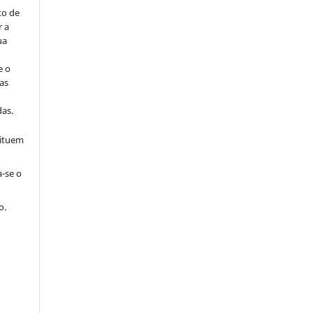
to de
r a
ua
e o
as
s
as.
tituem
a-se o
o.