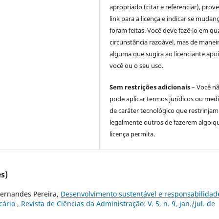
apropriado (citar e referenciar), prov
link para a licença e indicar se mudan
foram feitas. Você deve fazê-lo em qu
circunstância razoável, mas de manei
alguma que sugira ao licenciante apoi
você ou o seu uso.
Sem restrições adicionais
– Você n
pode aplicar termos jurídicos ou med
de caráter tecnológico que restrinjam
legalmente outros de fazerem algo q
licença permita.
s)
 Fernandes Pereira,
Desenvolvimento sustentável e responsabilidad
icário
,
Revista de Ciências da Administração: V. 5, n. 9, jan./jul. de