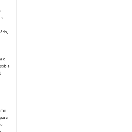
de
na
ário,
m o
 sob a
0
umir
 para
do
x.: