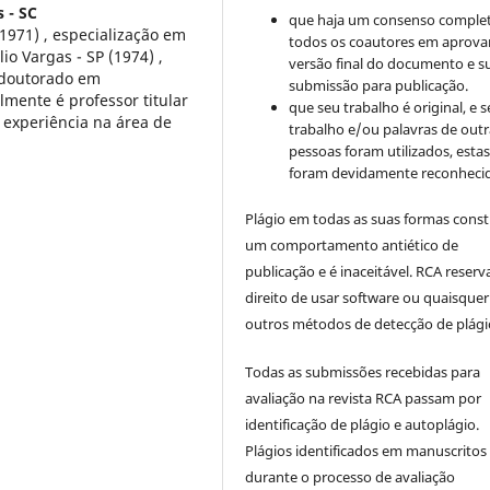
s - SC
que haja um consenso comple
971) , especialização em
todos os coautores em aprova
o Vargas - SP (1974) ,
versão final do documento e s
 doutorado em
submissão para publicação.
mente é professor titular
que seu trabalho é original, e s
 experiência na área de
trabalho e/ou palavras de outr
pessoas foram utilizados, esta
foram devidamente reconhecid
Plágio em todas as suas formas cons
um comportamento antiético de
publicação e é inaceitável. RCA reserv
direito de usar software ou quaisquer
outros métodos de detecção de plági
Todas as submissões recebidas para
avaliação na revista RCA passam por
identificação de plágio e autoplágio.
Plágios identificados em manuscritos
durante o processo de avaliação