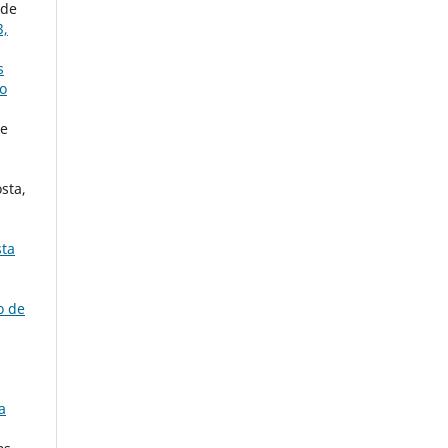
 de
3,
s
to
de
osta,
sta
o de
a