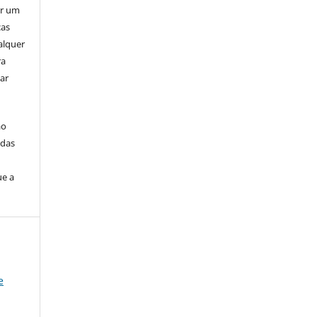
er um
ças
alquer
ra
ar
ão
idas
ue a
e