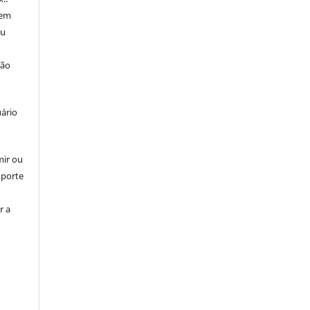
 em
ou
ção
uário
mir ou
uporte
r a