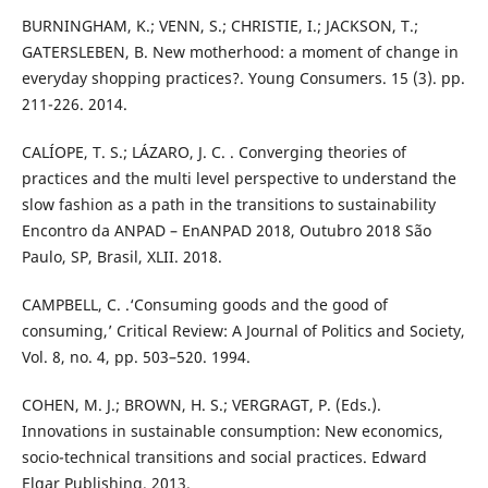
BURNINGHAM, K.; VENN, S.; CHRISTIE, I.; JACKSON, T.;
GATERSLEBEN, B. New motherhood: a moment of change in
everyday shopping practices?. Young Consumers. 15 (3). pp.
211-226. 2014.
CALÍOPE, T. S.; LÁZARO, J. C. . Converging theories of
practices and the multi level perspective to understand the
slow fashion as a path in the transitions to sustainability
Encontro da ANPAD – EnANPAD 2018, Outubro 2018 São
Paulo, SP, Brasil, XLII. 2018.
CAMPBELL, C. .‘Consuming goods and the good of
consuming,’ Critical Review: A Journal of Politics and Society,
Vol. 8, no. 4, pp. 503–520. 1994.
COHEN, M. J.; BROWN, H. S.; VERGRAGT, P. (Eds.).
Innovations in sustainable consumption: New economics,
socio-technical transitions and social practices. Edward
Elgar Publishing. 2013.