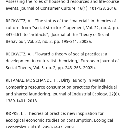
Assessing the roles of household resources and life-course
events. Journal of Consumer Culture, 16(1), 101-123. 2016.
RECKWITZ, A. . ‘The status of the “material” in theories of
culture: from “social structure” agement, Vol. 22, no. 4, pp.
447–461. to “artifacts”,’ Journal of the Theory of Social
Behaviour, Vol. 32, no. 2, pp. 195–211. 2002a.
RECKWITZ, A. . ‘Toward a theory of social practices: a
development in culturalist theorizing,’ European Journal of
Social Theory, Vol. 5, no. 2, pp. 243–263. 2002b.
RETAMAL, M.; SCHANDL, H. . Dirty laundry in Manila:
Comparing resource consumption practices for individual
and shared laundering. Journal of Industrial Ecology, 22(6),
1389-1401. 2018.
RØPKE, I. . Theories of practice: new inspiration for
ecological economic studies on consumption. Ecological
Economics, 68(10), 2490-2497. 2009.