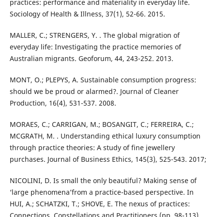
practices: performance and materiality in everyday life.
Sociology of Health & Illness, 37(1), 52-66. 2015.
MALLER, C.; STRENGERS, Y. . The global migration of
everyday life: Investigating the practice memories of
Australian migrants. Geoforum, 44, 243-252. 2013.
MONT, O.; PLEPYS, A. Sustainable consumption progress:
should we be proud or alarmed?. Journal of Cleaner
Production, 16(4), 531-537. 2008.
MORAES, C.; CARRIGAN, M.; BOSANGIT, C.; FERREIRA, C.;
MCGRATH, M. . Understanding ethical luxury consumption
through practice theories: A study of fine jewellery
purchases. Journal of Business Ethics, 145(3), 525-543. 2017;
NICOLINI, D. Is small the only beautiful? Making sense of
‘large phenomena’from a practice-based perspective. In
HUI, A.; SCHATZKI, T.; SHOVE, E. The nexus of practices:
Connections, Constellations and Practitioners (pp. 98-113).