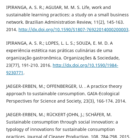
IPIRANGA, A. S. R.; AGUIAR, M. M. S. Life, work and
sustainable learning practices: a study on a small business
network. Brazilian Administration Review, 11(2), 145-163.
2014.
http://dx.doi.org/10.1590/S1807-76922014000200003
.
IPIRANGA, A. S. R.; LOPES, L. L. S.; SOUZA, E. M. D. A
experiência estética nas práticas culinárias de uma
organização gastronômica. Organizações & Sociedade,
23(77), 191-210. 2016.
http://dx.doi.org/10.1590/1984-
9230771
.
JAEGER-ERBEN, M.; OFFENBERGER, U. . A practice theory
approach to sustainable consumption. GAIA-Ecological
Perspectives for Science and Society, 23(3), 166-174. 2014.
JAEGER-ERBEN, M.; RÜCKERT-JOHN, J.; SCHÄFER, M.
Sustainable consumption through social innovation: a
typology of innovations for sustainable consumption
practices. Journal of Cleaner Production, 108, 784-798. 2015.