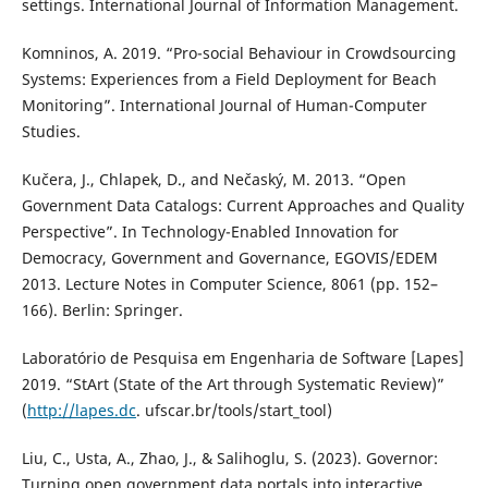
settings. International Journal of Information Management.
Komninos, A. 2019. “Pro-social Behaviour in Crowdsourcing
Systems: Experiences from a Field Deployment for Beach
Monitoring”. International Journal of Human-Computer
Studies.
Kučera, J., Chlapek, D., and Nečaský, M. 2013. “Open
Government Data Catalogs: Current Approaches and Quality
Perspective”. In Technology-Enabled Innovation for
Democracy, Government and Governance, EGOVIS/EDEM
2013. Lecture Notes in Computer Science, 8061 (pp. 152–
166). Berlin: Springer.
Laboratório de Pesquisa em Engenharia de Software [Lapes]
2019. “StArt (State of the Art through Systematic Review)”
(
http://lapes.dc
. ufscar.br/tools/start_tool)
Liu, C., Usta, A., Zhao, J., & Salihoglu, S. (2023). Governor:
Turning open government data portals into interactive