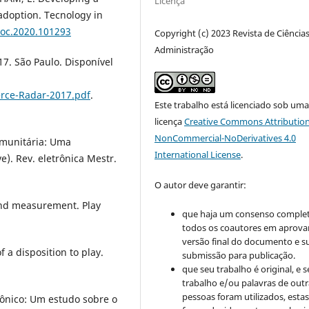
Licença
doption. Tecnology in
soc.2020.101293
Copyright (c) 2023 Revista de Ciência
Administração
7. São Paulo. Disponível
rce-Radar-2017.pdf
.
Este trabalho está licenciado sob um
licença
Creative Commons Attribution
NonCommercial-NoDerivatives 4.0
munitária: Uma
International License
.
). Rev. eletrônica Mestr.
O autor deve garantir:
 and measurement. Play
que haja um consenso comple
todos os coautores em aprova
versão final do documento e s
 a disposition to play.
submissão para publicação.
que seu trabalho é original, e s
trabalho e/ou palavras de outr
pessoas foram utilizados, esta
rônico: Um estudo sobre o