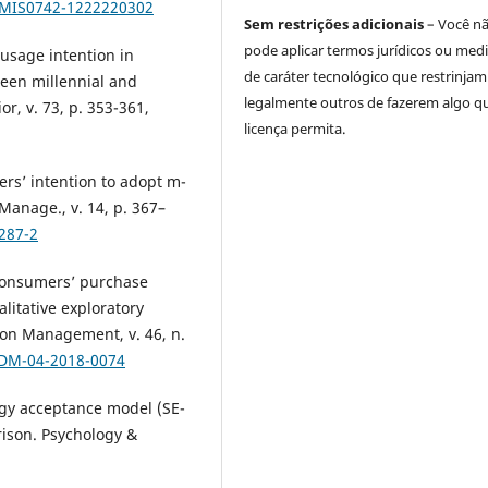
3/MIS0742-1222220302
Sem restrições adicionais
– Você n
pode aplicar termos jurídicos ou med
 usage intention in
de caráter tecnológico que restrinjam
een millennial and
legalmente outros de fazerem algo q
, v. 73, p. 353-361,
licença permita.
rs’ intention to adopt m-
Manage., v. 14, p. 367–
287-2
 consumers’ purchase
litative exploratory
tion Management, v. 46, n.
JRDM-04-2018-0074
ogy acceptance model (SE-
ison. Psychology &