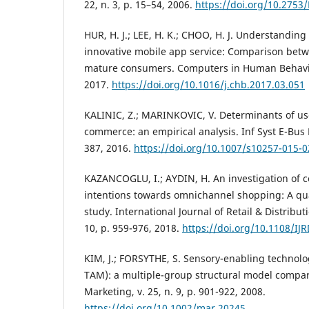
22, n. 3, p. 15–54, 2006.
https://doi.org/10.275
HUR, H. J.; LEE, H. K.; CHOO, H. J. Understanding
innovative mobile app service: Comparison betw
mature consumers. Computers in Human Behavior
2017.
https://doi.org/10.1016/j.chb.2017.03.051
KALINIC, Z.; MARINKOVIC, V. Determinants of use
commerce: an empirical analysis. Inf Syst E-Bus 
387, 2016.
https://doi.org/10.1007/s10257-015-0
KAZANCOGLU, I.; AYDIN, H. An investigation of
intentions towards omnichannel shopping: A qua
study. International Journal of Retail & Distribu
10, p. 959-976, 2018.
https://doi.org/10.1108/I
KIM, J.; FORSYTHE, S. Sensory-enabling technol
TAM): a multiple-group structural model compar
Marketing, v. 25, n. 9, p. 901-922, 2008.
https://doi.org/10.1002/mar.20245