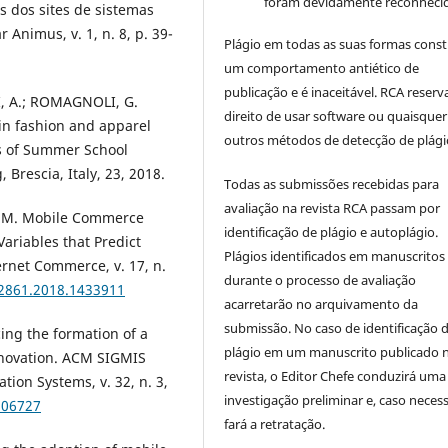
foram devidamente reconhecid
 dos sites de sistemas
 Animus, v. 1, n. 8, p. 39-
Plágio em todas as suas formas cons
um comportamento antiético de
publicação e é inaceitável. RCA reserv
I, A.; ROMAGNOLI, G.
direito de usar software ou quaisquer
in fashion and apparel
outros métodos de detecção de plági
gs of Summer School
Brescia, Italy, 23, 2018.
Todas as submissões recebidas para
avaliação na revista RCA passam por
, M. Mobile Commerce
identificação de plágio e autoplágio.
ariables that Predict
Plágios identificados em manuscritos
rnet Commerce, v. 17, n.
durante o processo de avaliação
32861.2018.1433911
acarretarão no arquivamento da
submissão. No caso de identificação 
ing the formation of a
plágio em um manuscrito publicado 
nnovation. ACM SIGMIS
revista, o Editor Chefe conduzirá uma
ion Systems, v. 32, n. 3,
investigação preliminar e, caso necess
506727
fará a retratação.