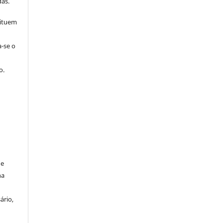
as.
tituem
a-se o
o.
de
na
ário,