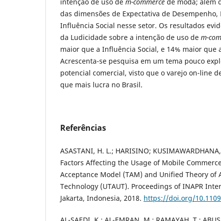
intenção de uso de
m-commerce
de moda; além d
das dimensões de Expectativa de Desempenho, E
Influência Social nesse setor. Os resultados ev
da Ludicidade sobre a intenção de uso de
m-com
maior que a Influência Social, e 14% maior que a
Acrescenta-se pesquisa em um tema pouco exp
potencial comercial, visto que o varejo on-line
que mais lucra no Brasil.
Referências
ASASTANI, H. L.; HARISINO; KUSIMAWARDHANA, V
Factors Affecting the Usage of Mobile Commerc
Acceptance Model (TAM) and Unified Theory of 
Technology (UTAUT). Proceedings of INAPR Inter
Jakarta, Indonesia, 2018.
https://doi.org/10.11
AL-SAEDI, K.; AL-EMRAN, M.; RAMAYAH, T.; ABUS