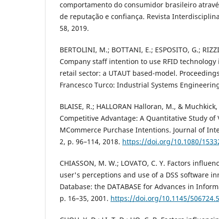
comportamento do consumidor brasileiro através
de reputação e confiança. Revista Interdisciplinar
58, 2019.
BERTOLINI, M.; BOTTANI, E.; ESPOSITO, G.; RIZZ
Company staff intention to use RFID technology 
retail sector: a UTAUT based-model. Proceedin
Francesco Turco: Industrial Systems Engineering, 
BLAISE, R.; HALLORAN Halloran, M., & Muchkick
Competitive Advantage: A Quantitative Study of V
MCommerce Purchase Intentions. Journal of Inte
2, p. 96–114, 2018.
https://doi.org/10.1080/153
CHIASSON, M. W.; LOVATO, C. Y. Factors influenc
user's perceptions and use of a DSS software i
Database: the DATABASE for Advances in Informat
p. 16–35, 2001.
https://doi.org/10.1145/506724.