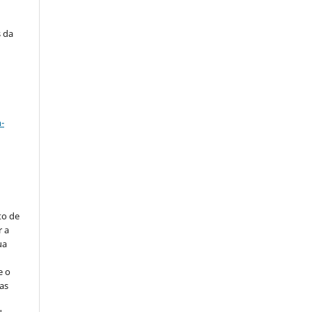
s da
a
-
to de
r a
ua
e o
as
s