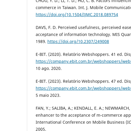
CHOU, Y. D.; LI, T. D.; HO, C. B. Factors influenc
commerce in Taiwan. Int. J. Mobile Communication
https://doi.org/10.1504/IJMC.2018.089754
DAVS, F. D. Perceived usefulness, perceived ease
acceptance of information technology. MIS Quarte
1989.
https://doi.org/10.2307/249008
E-BIT. (2020). Relatório Webshoppers. 41 ed. Di
https://company.ebit.com.br/webshoppers/web
10 ago. 2020.
E-BIT. (2023). Relatório Webshoppers. 47 ed. Di
https://company.ebit.com.br/webshoppers/web
5 maio 2023.
FAN, Y.; SALIBA, A.; KENDALL, E. A.; NEWMARCH, 
enhancer to the acceptance of m-commerce appl
International Conference on Mobile Business (I
2005.