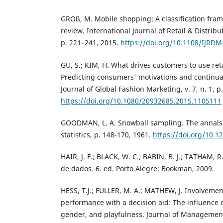
GROß, M. Mobile shopping: A classification fram
review. International Journal of Retail & Distri
p. 221–241, 2015.
https://doi.org/10.1108/IJRD
GU, S.; KIM, H. What drives customers to use re
Predicting consumers' motivations and continua
Journal of Global Fashion Marketing, v. 7, n. 1, p
https://doi.org/10.1080/20932685.2015.1105111
GOODMAN, L. A. Snowball sampling. The annals
statistics, p. 148-170, 1961.
https://doi.org/10.
HAIR, J. F.; BLACK, W. C.; BABIN, B. J.; TATHAM, R
de dados. 6. ed. Porto Alegre: Bookman, 2009.
HESS, T.J.; FULLER, M. A.; MATHEW, J. Involveme
performance with a decision aid: The influence o
gender, and playfulness. Journal of Management