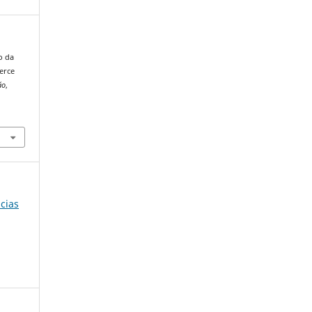
ão da
erce
ão
,
-
ncias