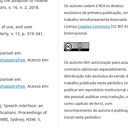
ing the adoption of mobile
Os autores cedem à
RCA
os direitos
s, v. 16, n. 2, 2018.
exclusivos de primeira publicação, co
trabalho simultaneamente licenciado
Licença
Creative Commons
(CC BY) 4.
 of use, and user
Internacional.
rly, v. 13, p. 319–341,
sponível em:
shoppersfree
. Acesso em:
Os autores têm autorização para ass
contratos adicionais separadamente,
distribuição não exclusiva da versão 
sponível em:
trabalho publicada neste periódico (e
shoppersfree
. Acesso em:
publicar em repositório institucional,
site pessoal, publicar uma tradução, 
como capítulo de livro), com
J. Speech interface: an
reconhecimento de autoria e publica
ications. Proceedings of
inicial neste periódico.
CMB), Sydney, NSW, 5,