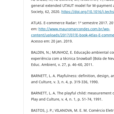
general extended UTAUT model for M-payment a
Society, 62, 2020.
https://doi.org/10.1016/j.tech
ATLAS. E-commerce Radar: 1º semestre 2017. 201
em:
http://www.mauromarcondes.com.br/wp-
content/uploads/2017/07/E-book-Atlas-E-comme
Acesso em: 20 jan. 2019.
BALDIN, N.; MUNHOZ, E. Educação ambiental co
experiência com a técnica Snowball (Bola de Neve
Educ. Ambient, v. 27, p. 46–60, 2011.
BARNETT, L. A. Playfulness: definition, design,
and Culture, v. 3, n. 4, p. 319-336, 1990.
BARNETT, L. A. The playful child: measurement of
Play and Culture, v. 4, n. 1, p. 51-74, 1991.
BASTOS, J. P.; VILANOVA, M. E. M. Comércio Elet