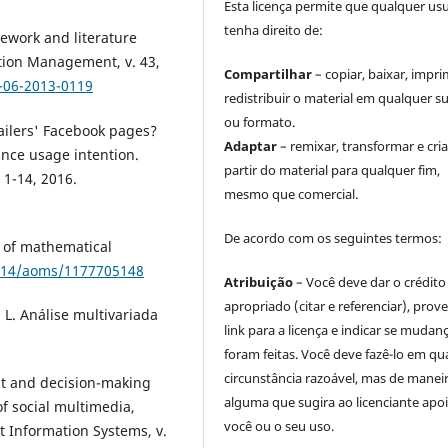
Esta licença permite que qualquer us
tenha direito de:
ework and literature
bution Management, v. 43,
Compartilhar
– copiar, baixar, impri
M-06-2013-0119
redistribuir o material em qualquer s
ou formato.
tailers' Facebook pages?
Adaptar
– remixar, transformar e cria
nce usage intention.
partir do material para qualquer fim,
. 1-14, 2016.
mesmo que comercial.
De acordo com os seguintes termos:
 of mathematical
1214/aoms/1177705148
Atribuição
– Você deve dar o crédito
apropriado (citar e referenciar), prov
. L. Análise multivariada
link para a licença e indicar se mudan
foram feitas. Você deve fazê-lo em qu
circunstância razoável, mas de manei
nt and decision-making
alguma que sugira ao licenciante apoi
f social multimedia,
você ou o seu uso.
 Information Systems, v.