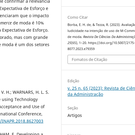
e confirmar a relevância
xpectativa de Esforço e
idenciaram que o impacto
Como Citar
merce
de moda é 10%
Borba, E. H. de, & Tezza, R. (2023). Avaliaç
 Expectativa de Esforço.
ludicidade na intenção de uso de M-Comm
lorado, mas com grande
de moda.
Revista De Ciências Da Administraç
25
(65), 1–20. https://doi.org/10.5007/2175
 de moda é um dos setores
8077.2023.e79359
Fomatos de Citação
Edição
v. 25 n. 65 (2023): Revista de Ciê
. H.; WARNARS, H. L. S.
da Administração
e using Technology
Acceptance and Use of
Seção
national Conference,
Artigos
09/INAPR.2018.8627003
HAM, E. Developing a