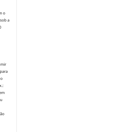
m o
 sob a
0
umir
 para
do
x.:
 em
ou
ção