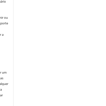
uário
mir ou
uporte
r a
er um
ças
alquer
ra
ar