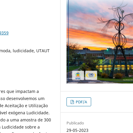
79359
moda, ludicidade, UTAUT
ores que impactam a
sso desenvolvemos um
PDF/A
e Aceitação e Utilização
ável exógena Ludicidade.
cado a uma amostra de 300
Publicado
a Ludicidade sobre a
29-05-2023