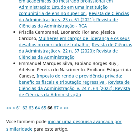
em acadêmicos do mestrado profissional em
Administração: Estudo em uma instituição
comunitária de ensino superior
,
Revista de Ciências
da Administração: v. 23 n. 61 (2021): Revista de
Ciências da Administração - RCA
Priscila Cembranel, Leonardo Floriano, Jéssica
Cardoso,
Mulheres em cargos de liderança e os seus
desafios no mercado de trabalho
,
Revista de Ciências
da Administração: v. 22 n. 57 (2020): Revista de
Ciências da Administração
Emmanuel Marques Silva, Fabiano Borges Ruy ,
Adelson Pereira do Nascimento, Emiliano Estigarribia
Canese,
Imposto de renda e previdência privada:
benefícios fiscais e tributação regressiva
,
Revista de
Ciências da Administração: v. 24 n. 64 (2022): Revista
de Ciências da Administração
<<
<
61
62
63
64
65
66
67
>
>>
Você também pode
iniciar uma pesquisa avançada por
similaridade
para este artigo.