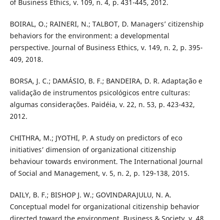
of Business Ethics, v. 109, n. 4, p. 431-445, 2012.
BOIRAL, O.; RAINERI, N.; TALBOT, D. Managers’ citizenship
behaviors for the environment: a developmental
perspective. Journal of Business Ethics, v. 149, n. 2, p. 395-
409, 2018.
BORSA, J. C.; DAMÁSIO, B. F.; BANDEIRA, D. R. Adaptação e
validação de instrumentos psicológicos entre culturas:
algumas considerações. Paidéia, v. 22, n. 53, p. 423-432,
2012.
CHITHRA, M.; JYOTHI, P. A study on predictors of eco
initiatives’ dimension of organizational citizenship
behaviour towards environment. The International Journal
of Social and Management, v. 5, n. 2, p. 129-138, 2015.
DAILY, B. F.; BISHOP J. W.; GOVINDARAJULU, N. A.
Conceptual model for organizational citizenship behavior
directed toward the environment. Business & Society, v. 48,