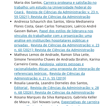
Maria dos Santos,
Carreira proteana e satisfação no
trabalho: um estudo na Universidade Federal do
Ceará
,
Revista de Ciências da Administração: v. 23 n.
59 (2021): Revista de Ciências da Administração
Andressa Schaurich dos Santos, Vânia Medianeira
Flores Costa, Gean Carlos Tomazzoni, Laércio André
Gassen Balsan,
Papel dos estilos de liderança nos
vínculos do trabalhador com a organização: uma
análise em instituições hospitalares públicas e
privadas
,
Revista de Ciências da Administração: v. 23
n. 60 (2021): Revista de Ciências da Administração
Matheus Lemos de Andrade, Ramon Silva Leite,
Simone Teresinha Chaves de Andrada Ibrahin, Karina
Carneiro Costa,
Axiologia, valores pessoas e
racionalidades éticas: uma proposta de integração de
referenciais teóricos
,
Revista de Ciências da
Administração: v. 21 n. 55 (2019)
Rosalia Lavarda, Leandro Dorneles dos Santos,
Editorial
,
Revista de Ciências da Administração: v. 28
n. 68 (2026): Revista de Ciências da Administração
Rosana Marques da Silva Rampazzo, Gabriela Keller
de Moura , Iúri Novaes Luna,
Expectativas de carreira