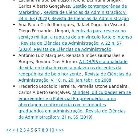
Carlos Alberto Gonçalves,
Gestão contemporânea de
Marketing
,
Revista de Ciências da Administração: v.
24 n. 63 (2022): Revista de Ciências da Administração
Ana Paula Grillo Rodrigues, Rafael Dagostin Viscardi,
Diego Fernandes Ungari,
A entrada para reserva no
serviço militar, a ruptura de um vínculo forte e intenso
,
Revista de Ciências da Administração: v. 22 n. 57
(2020): Revista de Ciências da Administração
Antônio Luiz Marques, Renata Simões Guimarães e
Borges, Ronara Dias Adorno,
A LDB/96 e a qualidade
de vida no trabalho:com a palavra os docentes da
redepública de belo horizonte
,
Revista de Ciências da
Administração: V. 10, n. 20, jan./abr. de 2008
Frederico Leocádio Ferreira, Pâmella Otone Bandeira,
Carlos Alberto Gonçalves,
Mindset, dificuldades em se
empreender e o Potencial Empreendedor: uma
abordagem confirmatória com estudantes
graduandos em administração
,
Revista de Ciências
da Administração: v. 21 n. 55 (2019)
<<
<
1
2
3
4
5
6
7
8
9
10
>
>>