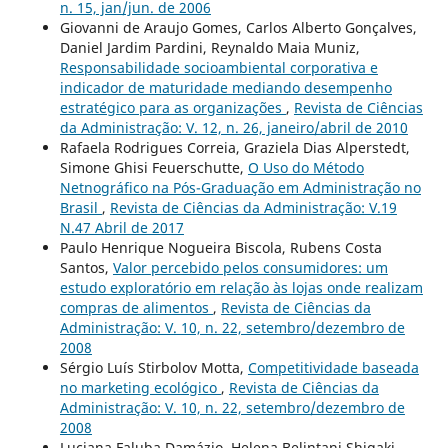
n. 15, jan/jun. de 2006
Giovanni de Araujo Gomes, Carlos Alberto Gonçalves,
Daniel Jardim Pardini, Reynaldo Maia Muniz,
Responsabilidade socioambiental corporativa e
indicador de maturidade mediando desempenho
estratégico para as organizações
,
Revista de Ciências
da Administração: V. 12, n. 26, janeiro/abril de 2010
Rafaela Rodrigues Correia, Graziela Dias Alperstedt,
Simone Ghisi Feuerschutte,
O Uso do Método
Netnográfico na Pós-Graduação em Administração no
Brasil
,
Revista de Ciências da Administração: V.19
N.47 Abril de 2017
Paulo Henrique Nogueira Biscola, Rubens Costa
Santos,
Valor percebido pelos consumidores: um
estudo exploratório em relação às lojas onde realizam
compras de alimentos
,
Revista de Ciências da
Administração: V. 10, n. 22, setembro/dezembro de
2008
Sérgio Luís Stirbolov Motta,
Competitividade baseada
no marketing ecológico
,
Revista de Ciências da
Administração: V. 10, n. 22, setembro/dezembro de
2008
Luciana Faluba Damázio, Helena Belintani Shigaki,