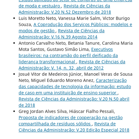
de moda e vestuáro
,
Revista de Ciências da
Administração: V.20 N.52 Dezembro de 2018
Luis Moretto Neto, Vanessa Marie Salm, Victor Burigo
Souza,
A Coprodução dos Serviços Públicos: modelos e
modos de gestão
,
Revista de Ciências da
Administração: V.16 N.39 Agosto 2014
Antonio Carvalho Neto, Betania Tanure, Carolina Maria
Mota Santos, Gustavo Simão Lima,
Executivos
brasileiros: na contramão do perfil deificado da
liderança transformacional
,
Revista de Ciências da
Administração: V. 14, n. 32, abril de 2012
Josué Vitor de Medeiros Júnior, Manoel Veras de Sousa
Neto, Miguel Eduardo Moreno Anez,
Caracterização
das capacidades de tecnologia da informação: estudo
de caso em uma instituição de ensino superior
,
Revista de Ciências da Administração: V.20 N.50 abril
de 2018
Greg Jordan Alves Silva, Hiáscar Fialho Pessali,
Proposta de indicadores de cooperação na gestão
compartilhada de resíduos sólidos
,
Revista de
Ciências da Administração: V.20 Edição Especial 2018