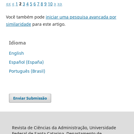
<<
<
1
2
3
4
5
6
7
8
9
10
>
>>
Você também pode
iniciar uma pesquisa avançada por
similaridade
para este artigo.
Idioma
English
Español (España)
Português (Brasil)
Enviar Submissão
Revista de Ciências da Administração, Universidade
Federal de Santa Catarina, Departamento de