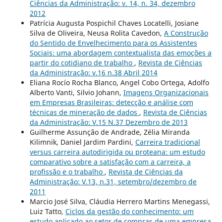
Ciências da Administração: v. 14, n. 34, dezembro
2012
Patrícia Augusta Pospichil Chaves Locatelli, Josiane
Silva de Oliveira, Neusa Rolita Cavedon,
A Construção
do Sentido de Envelhecimento para os Assistentes
Sociais: uma abordagem contextualista das emoções a
partir do cotidiano de trabalho
,
Revista de Ciências
da Administração: v.16 n.38 Abril 2014
Eliana Rocío Rocha Blanco, Angel Cobo Ortega, Adolfo
Alberto Vanti, Silvio Johann,
Imagens Organizacionais
em Empresas Brasileiras: detecção e análise com
técnicas de mineração de dados
,
Revista de Ciências
da Administração: V.15 N.37 Dezembro de 2013
Guilherme Assunção de Andrade, Zélia Miranda
Kilimnik, Daniel Jardim Pardini,
Carreira tradicional
versus carreira autodirigida ou proteana: um estudo
comparativo sobre a satisfação com a carreira, a
profissão e o trabalho
,
Revista de Ciências da
Administração: V.13, n.31, setembro/dezembro de
2011
Marcio José Silva, Cláudia Herrero Martins Menegassi,
Luiz Tatto,
Ciclos da gestão do conhecimento: um
estudo aplicado ao setor de compras de uma empresa