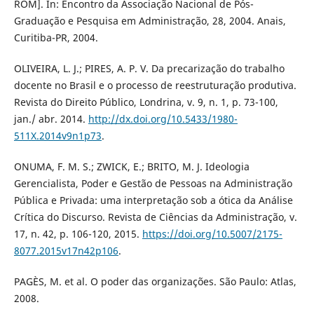
ROM]. In: Encontro da Associação Nacional de Pós-
Graduação e Pesquisa em Administração, 28, 2004. Anais,
Curitiba-PR, 2004.
OLIVEIRA, L. J.; PIRES, A. P. V. Da precarização do trabalho
docente no Brasil e o processo de reestruturação produtiva.
Revista do Direito Público, Londrina, v. 9, n. 1, p. 73-100,
jan./ abr. 2014.
http://dx.doi.org/10.5433/1980-
511X.2014v9n1p73
.
ONUMA, F. M. S.; ZWICK, E.; BRITO, M. J. Ideologia
Gerencialista, Poder e Gestão de Pessoas na Administração
Pública e Privada: uma interpretação sob a ótica da Análise
Crítica do Discurso. Revista de Ciências da Administração, v.
17, n. 42, p. 106-120, 2015.
https://doi.org/10.5007/2175-
8077.2015v17n42p106
.
PAGÈS, M. et al. O poder das organizações. São Paulo: Atlas,
2008.